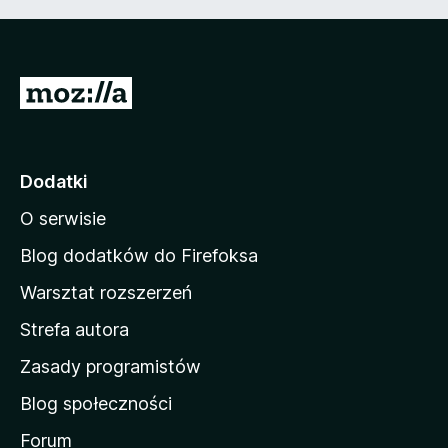
S
t
r
o
Dodatki
n
O serwisie
a
d
Blog dodatków do Firefoksa
o
Warsztat rozszerzeń
m
Strefa autora
o
w
Zasady programistów
a
Blog społeczności
M
o
Forum