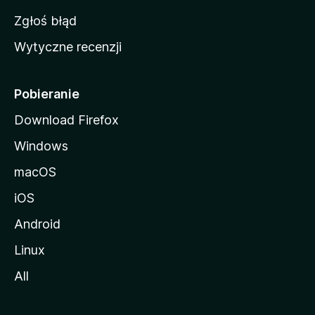
z
Zgłoś błąd
i
Wytyczne recenzji
l
l
i
Pobieranie
Download Firefox
Windows
macOS
iOS
Android
Linux
All