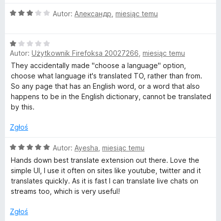
e
O
n
Autor:
Александр
,
miesiąc temu
c
a
e
:
O
n
3
Autor:
Użytkownik Firefoksa 20027266
,
miesiąc temu
c
a
/
e
:
5
They accidentally made "choose a language" option,
n
3
choose what language it's translated TO, rather than from.
a
/
So any page that has an English word, or a word that also
:
5
happens to be in the English dictionary, cannot be translated
1
by this.
/
5
Zgłoś
O
Autor:
Ayesha
,
miesiąc temu
c
Hands down best translate extension out there. Love the
e
simple UI, I use it often on sites like youtube, twitter and it
n
translates quickly. As it is fast I can translate live chats on
a
streams too, which is very useful!
:
5
Zgłoś
/