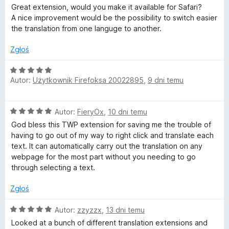
5
c
Great extension, would you make it available for Safari?
/
e
W
A nice improvement would be the possibility to switch easier
5
n
the translation from one languge to another.
a
P
:
Zgłoś
4
-
/
O
5
Autor:
Użytkownik Firefoksa 20022895
,
9 dni temu
c
T
e
n
O
Autor:
FieryOx
,
10 dni temu
a
r
c
:
God bless this TWP extension for saving me the trouble of
e
5
having to go out of my way to right click and translate each
a
n
/
text. It can automatically carry out the translation on any
a
5
webpage for the most part without you needing to go
n
:
through selecting a text.
5
/
s
Zgłoś
5
O
Autor:
zzyzzx
,
13 dni temu
l
c
Looked at a bunch of different translation extensions and