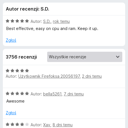
j
5
a
Autor recenzji: S.D.
r
e
k
O
Autor:
S.D.
,
rok temu
i
d
c
Best effective, easy on cpu and ram. Keep it up.
F
e
n
i
Zgłoś
o
a
r
:
e
d
3756 recenzji
5
f
/
o
a
5
O
x
Autor:
Użytkownik Firefoksa 20056197
,
2 dni temu
c
t
e
n
O
Autor:
bella5261
,
7 dni temu
a
k
c
:
Awesome
e
5
u
n
/
Zgłoś
a
5
T
:
O
Autor:
Xav
,
8 dni temu