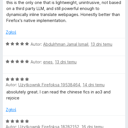
e
this is the only one that is lightweight, unintrusive, not based
a
n
on a third party LLM, and still powerful enough to
a
dynamically inline translate webpages. Honestly better than
t
:
Firefox's native implementation.
5
/
e
Zgłoś
5
O
Autor:
Abdulrhman Jamal Ismail
,
13 dni temu
W
c
e
e
O
n
Autor:
enes
,
13 dni temu
c
a
b
e
:
O
n
5
Autor:
Użytkownik Firefoksa 19538464
,
14 dni temu
c
a
/
P
e
:
5
absolutely great. I can read the chinese fics in ao3 and
n
5
rejoice
a
a
/
:
5
Zgłoś
g
5
/
O
Autor:
Użytkownik Firefoksa 18282152
,
16 dni temu
5
c