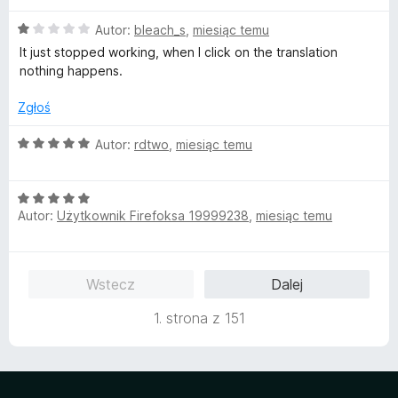
e
5
O
n
Autor:
bleach_s
,
miesiąc temu
/
c
a
5
It just stopped working, when I click on the translation
e
:
nothing happens.
n
5
a
/
Zgłoś
:
5
1
O
Autor:
rdtwo
,
miesiąc temu
/
c
5
e
O
n
Autor:
Użytkownik Firefoksa 19999238
,
miesiąc temu
c
a
e
:
n
5
a
/
Wstecz
Dalej
:
5
5
1. strona z 151
/
5