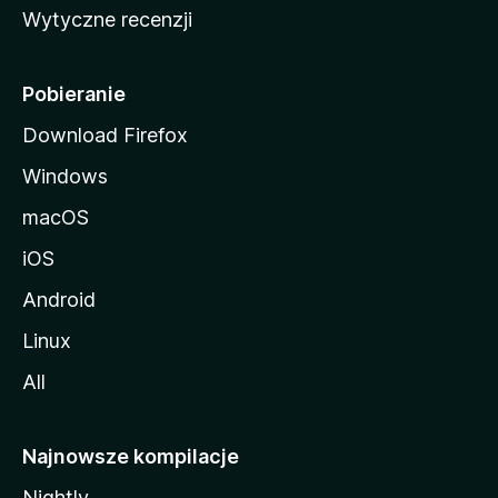
Wytyczne recenzji
l
l
i
Pobieranie
Download Firefox
Windows
macOS
iOS
Android
Linux
All
Najnowsze kompilacje
Nightly