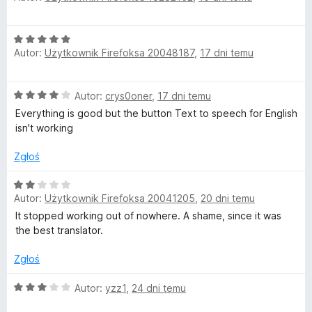
e
e
n
s
O
a
Autor:
Użytkownik Firefoksa 20048187
,
17 dni temu
c
:
e
5
n
/
O
Autor:
crys0oner
,
17 dni temu
a
5
c
:
Everything is good but the button Text to speech for English
e
5
isn't working
n
/
a
5
Zgłoś
:
4
O
/
Autor:
Użytkownik Firefoksa 20041205
,
20 dni temu
c
5
e
It stopped working out of nowhere. A shame, since it was
n
the best translator.
a
:
Zgłoś
2
/
O
Autor:
yzz1
,
24 dni temu
5
c