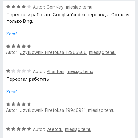
5
O
Autor:
CemKey
,
miesiąc temu
c
Перестали работать Googl и Yandex переводы. Остался
e
только Bing.
n
a
Zgłoś
:
4
O
/
Autor:
Użytkownik Firefoksa 12965806
,
miesiąc temu
c
5
e
n
O
Autor:
Phantom
,
miesiąc temu
a
c
:
Перестал работать
e
5
n
/
Zgłoś
a
5
:
O
1
Autor:
Użytkownik Firefoksa 19946921
,
miesiąc temu
c
/
e
5
n
O
Autor:
yeetctk
,
miesiąc temu
a
c
: