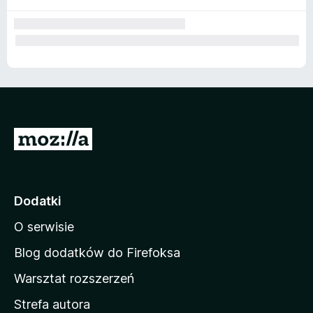
S
t
r
o
Dodatki
n
O serwisie
a
d
Blog dodatków do Firefoksa
o
Warsztat rozszerzeń
m
Strefa autora
o