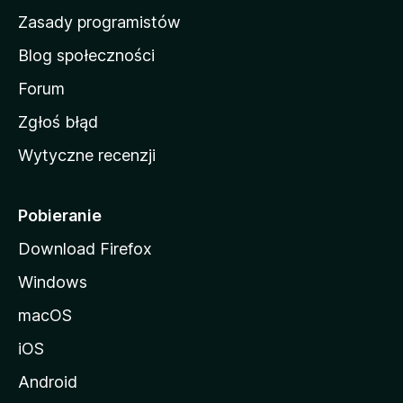
w
Zasady programistów
a
Blog społeczności
M
o
Forum
z
Zgłoś błąd
i
Wytyczne recenzji
l
l
i
Pobieranie
Download Firefox
Windows
macOS
iOS
Android