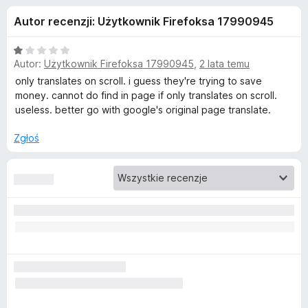
j
5
a
Autor recenzji: Użytkownik Firefoksa 17990945
r
e
k
O
i
Autor:
Użytkownik Firefoksa 17990945
,
2 lata temu
d
c
F
e
only translates on scroll. i guess they're trying to save
n
i
money. cannot do find in page if only translates on scroll.
o
a
useless. better go with google's original page translate.
r
:
e
d
1
Zgłoś
f
/
o
a
5
x
t
k
u
T