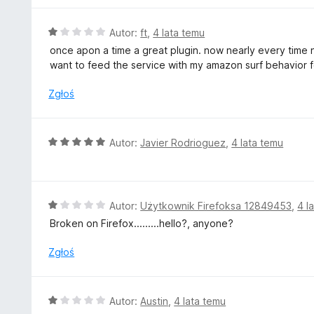
1
/
O
Autor:
ft
,
4 lata temu
5
c
once apon a time a great plugin. now nearly every time 
e
want to feed the service with my amazon surf behavior for 
n
a
Zgłoś
:
1
/
O
Autor:
Javier Rodrioguez
,
4 lata temu
5
c
e
n
a
O
Autor:
Użytkownik Firefoksa 12849453
,
4 l
:
c
Broken on Firefox.........hello?, anyone?
5
e
/
n
Zgłoś
5
a
:
1
O
Autor:
Austin
,
4 lata temu
/