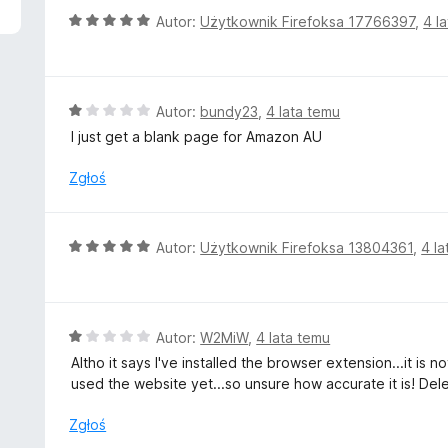
a
O
Autor:
Użytkownik Firefoksa 17766397
,
4 l
:
c
5
e
/
n
5
a
O
Autor:
bundy23
,
4 lata temu
:
c
I just get a blank page for Amazon AU
5
e
/
n
Zgłoś
5
a
:
1
O
Autor:
Użytkownik Firefoksa 13804361
,
4 l
/
c
5
e
n
a
O
Autor:
W2MiW
,
4 lata temu
:
c
Altho it says I've installed the browser extension...it is
5
e
used the website yet...so unsure how accurate it is! Delet
/
n
5
a
Zgłoś
: