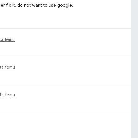
r fix it. do not want to use google.
ata temu
ata temu
ata temu