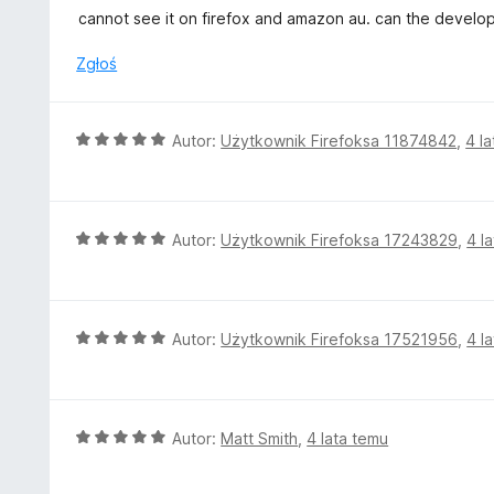
:
c
cannot see it on firefox and amazon au. can the develope
5
e
/
n
Zgłoś
5
a
:
1
O
Autor:
Użytkownik Firefoksa 11874842
,
4 l
/
c
5
e
n
a
O
Autor:
Użytkownik Firefoksa 17243829
,
4 l
:
c
5
e
/
n
5
a
O
Autor:
Użytkownik Firefoksa 17521956
,
4 l
:
c
5
e
/
n
5
a
O
Autor:
Matt Smith
,
4 lata temu
:
c
5
e