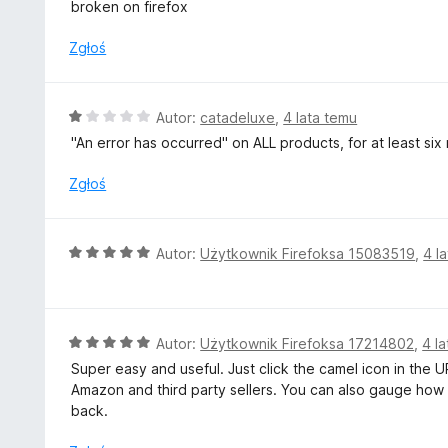
c
broken on firefox
5
e
n
Zgłoś
a
:
1
O
Autor:
catadeluxe
,
4 lata temu
/
c
"An error has occurred" on ALL products, for at least six
5
e
n
Zgłoś
a
:
1
O
Autor:
Użytkownik Firefoksa 15083519
,
4 l
/
c
5
e
n
a
O
Autor:
Użytkownik Firefoksa 17214802
,
4 l
:
c
Super easy and useful. Just click the camel icon in the U
5
e
Amazon and third party sellers. You can also gauge how 
/
n
back.
5
a
: