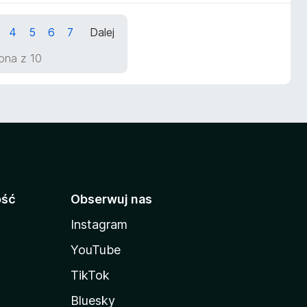
4
5
6
7
Dalej
rona z 10
ość
Obserwuj nas
Instagram
YouTube
TikTok
Bluesky