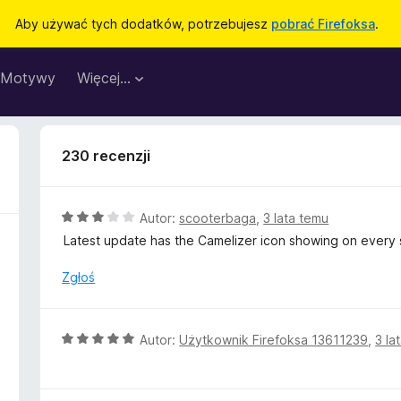
Aby używać tych dodatków, potrzebujesz
pobrać Firefoksa
.
Motywy
Więcej…
230 recenzji
O
Autor:
scooterbaga
,
3 lata temu
c
Latest update has the Camelizer icon showing on every s
e
n
Zgłoś
a
:
3
O
Autor:
Użytkownik Firefoksa 13611239
,
3 la
/
c
5
e
n