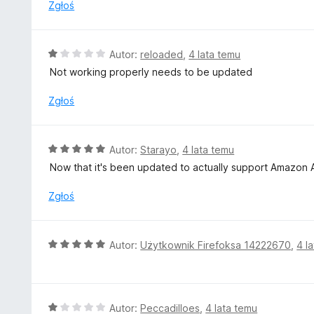
n
Zgłoś
5
a
:
1
O
Autor:
reloaded
,
4 lata temu
/
c
Not working properly needs to be updated
5
e
n
Zgłoś
a
:
1
O
Autor:
Starayo
,
4 lata temu
/
c
Now that it's been updated to actually support Amazon AU
5
e
n
Zgłoś
a
:
5
O
Autor:
Użytkownik Firefoksa 14222670
,
4 l
/
c
5
e
n
a
O
Autor:
Peccadilloes
,
4 lata temu