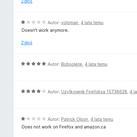
Zgłoś
5
/
5
O
Autor:
voloman
,
4 lata temu
c
Doesn't work anymore.
e
n
Zgłoś
a
:
1
O
Autor:
Bobsolete
,
4 lata temu
/
c
5
e
n
a
O
Autor:
Użytkownik Firefoksa 15738628
,
4 l
:
c
5
e
/
n
5
a
O
Autor:
Patrick Olson
,
4 lata temu
:
c
Does not work on Firefox and amazon.ca
4
e
/