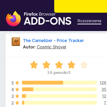
D
o
Rozszerzenia
d
a
t
R
The Camelizer - Price Tracker
k
Autor:
Cosmic Shovel
i
e
d
o
c
O
p
c
r
3,8 gwiazdki/5
e
e
z
n
e
5
126
a
n
g
:
4
35
3
l
3
12
z
,
ą
2
7
8
d