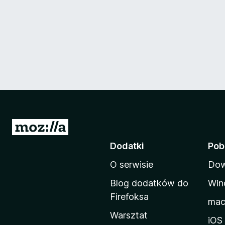
S
t
Dodatki
Pob
r
O serwisie
Dow
o
n
Blog dodatków do
Win
a
Firefoksa
ma
d
Warsztat
o
iOS