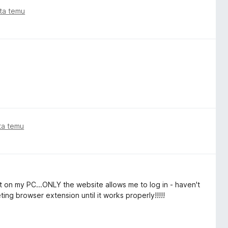
ata temu
ata temu
 not on my PC...ONLY the website allows me to log in - haven't
ing browser extension until it works properly!!!!!