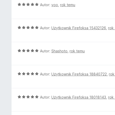
a
O
Autor:
voo
,
rok temu
:
c
5
e
/
n
5
a
O
Autor:
Użytkownik Firefoksa 15432126
,
rok
:
c
5
e
/
n
5
a
O
Autor:
Shashoto
,
rok temu
:
c
5
e
/
n
5
a
O
Autor:
Użytkownik Firefoksa 18840722
,
rok
:
c
5
e
/
n
5
a
O
Autor:
Użytkownik Firefoksa 18018143
,
rok
:
c
5
e
/
n