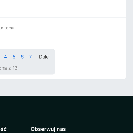
ata temu
4
5
6
7
Dalej
rona z 13
ość
Obserwuj nas