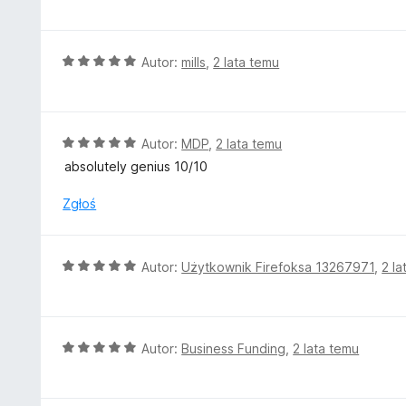
5
e
n
a
O
Autor:
mills
,
2 lata temu
:
c
5
e
/
n
5
a
O
Autor:
MDP
,
2 lata temu
:
c
absolutely genius 10/10
5
e
/
n
Zgłoś
5
a
:
5
O
Autor:
Użytkownik Firefoksa 13267971
,
2 la
/
c
5
e
n
a
O
Autor:
Business Funding
,
2 lata temu
:
c
5
e
/
n