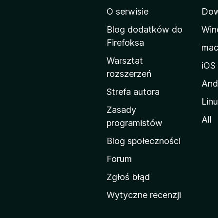
O serwisie
Dow
o
n
Blog dodatków do
Win
a
Firefoksa
ma
d
Warsztat
o
iOS
rozszerzeń
m
And
o
Strefa autora
Lin
w
Zasady
a
All
programistów
M
Blog społeczności
o
z
Forum
i
Zgłoś błąd
l
Wytyczne recenzji
l
i