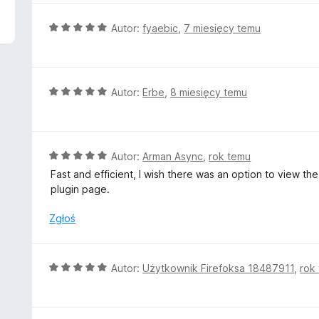
n
a
O
Autor:
fyaebic
,
7 miesięcy temu
:
c
5
e
/
n
5
a
O
Autor:
Erbe
,
8 miesięcy temu
:
c
5
e
/
n
5
a
O
Autor:
Arman Async
,
rok temu
:
c
Fast and efficient, I wish there was an option to view t
5
e
plugin page.
/
n
5
a
Zgłoś
:
5
/
O
Autor:
Użytkownik Firefoksa 18487911
,
rok
5
c
e
n