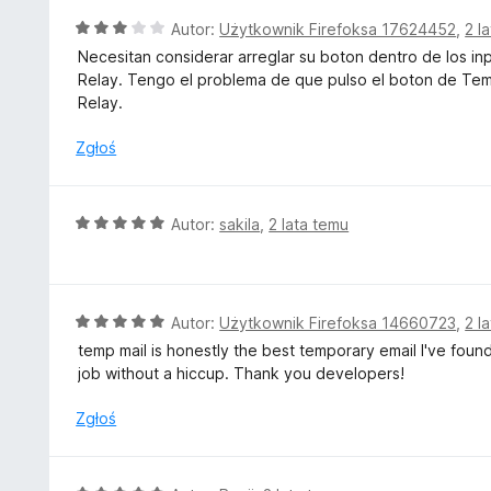
5
a
O
Autor:
Użytkownik Firefoksa 17624452
,
2 l
:
c
Necesitan considerar arreglar su boton dentro de los i
5
e
Relay. Tengo el problema de que pulso el boton de Tem
/
n
Relay.
5
a
:
Zgłoś
3
/
5
O
Autor:
sakila
,
2 lata temu
c
e
n
a
O
Autor:
Użytkownik Firefoksa 14660723
,
2 l
:
c
temp mail is honestly the best temporary email I've fou
5
e
job without a hiccup. Thank you developers!
/
n
5
a
Zgłoś
:
5
/