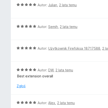
5
a
O
Autor:
Julian
,
2 lata temu
:
c
5
e
/
n
5
a
O
Autor:
Semih
,
2 lata temu
:
c
5
e
/
n
5
a
O
Autor:
Użytkownik Firefoksa 18717588
,
2 l
:
c
5
e
/
n
5
a
O
Autor:
DW
,
2 lata temu
:
c
Best extension overall
5
e
/
n
Zgłoś
5
a
:
5
O
Autor:
Alex
,
2 lata temu
/
c