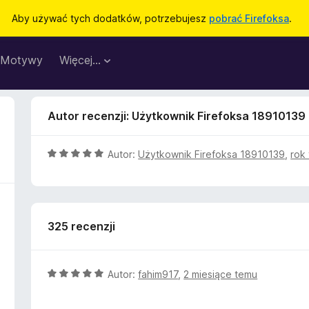
Aby używać tych dodatków, potrzebujesz
pobrać Firefoksa
.
Motywy
Więcej…
Autor recenzji: Użytkownik Firefoksa 18910139
O
Autor:
Użytkownik Firefoksa 18910139
,
rok
c
e
n
a
325 recenzji
:
5
/
5
O
Autor:
fahim917
,
2 miesiące temu
c
e