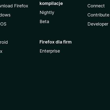
kompilacje
nload Firefox
Connect
Nightly
dows
Contribute
Beta
cOS
Developer
Firefox dla firm
roid
Enterprise
ux