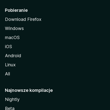
l
i
Pobieranie
Download Firefox
Windows
macOS
iOS
Android
Linux
All
Najnowsze kompilacje
Nightly
Beta