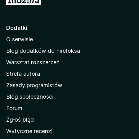
t
r
o
Dodatki
n
O serwisie
a
d
Blog dodatków do Firefoksa
o
Warsztat rozszerzeń
m
Strefa autora
o
w
Zasady programistów
a
Blog społeczności
M
o
Forum
z
Zgłoś błąd
i
Wytyczne recenzji
l