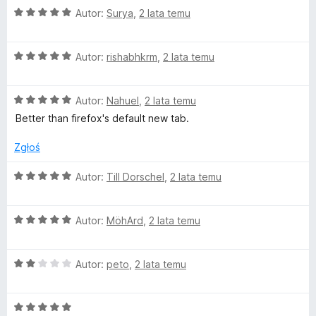
O
Autor:
Surya
,
2 lata temu
a
c
e
b
O
n
Autor:
rishabhkrm
,
2 lata temu
c
a
e
:
l
O
n
Autor:
Nahuel
,
2 lata temu
5
c
a
/
Better than firefox's default new tab.
i
e
:
5
n
5
Zgłoś
s
a
/
:
5
O
Autor:
Till Dorschel
,
2 lata temu
5
s
c
/
e
5
O
n
Autor:
MöhArd
,
2 lata temu
-
c
a
e
:
N
O
n
Autor:
peto
,
2 lata temu
5
c
a
/
e
e
:
5
O
n
5