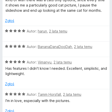
a
5
it shows me a particularly good cat picture, I pause the
:
slideshow and end up looking at the same cat for months.
5
/
Zgłoś
5
O
Autor:
harun
,
2 lata temu
c
e
O
n
Autor:
BananaDanaDooDah
,
2 lata temu
c
a
e
:
O
n
Autor:
Vimanyu
,
2 lata temu
5
c
a
/
Has features I didn't know I needed. Excellent, simplistic, and
e
:
5
lightweight.
n
5
a
/
Zgłoś
:
5
5
O
Autor:
Tamm Horsfall
,
2 lata temu
/
c
I'm in love, especially with the pictures.
5
e
n
Zgłoś