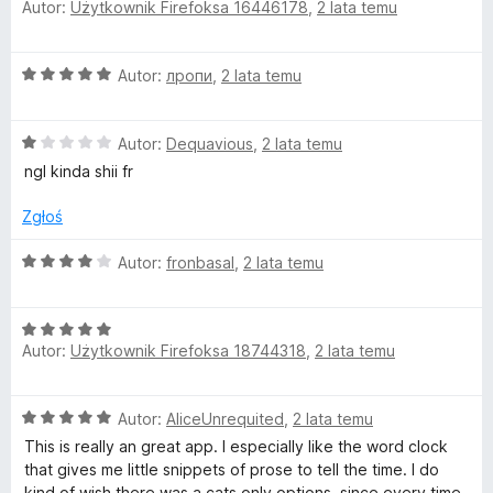
Autor:
Użytkownik Firefoksa 16446178
,
2 lata temu
c
a
/
w
e
:
5
n
2
T
O
Autor:
лропи
,
2 lata temu
a
/
c
:
5
e
a
5
O
n
Autor:
Dequavious
,
2 lata temu
/
c
a
5
ngl kinda shii fr
b
e
:
n
5
Zgłoś
a
/
:
5
O
Autor:
fronbasal
,
2 lata temu
1
c
/
e
5
O
n
Autor:
Użytkownik Firefoksa 18744318
,
2 lata temu
c
a
e
:
n
4
O
Autor:
AliceUnrequited
,
2 lata temu
a
/
c
:
5
This is really an great app. I especially like the word clock
e
5
that gives me little snippets of prose to tell the time. I do
n
/
kind of wish there was a cats only options, since every time