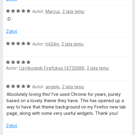
a
:
O
Autor:
Marcus
,
2 lata temu
5
c
:D
/
e
5
n
Zgłoś
a
:
O
Autor:
h434ni
,
2 lata temu
5
c
/
e
5
O
n
Autor:
Użytkownik Firefoksa 14732686
,
2 lata temu
c
a
e
:
n
5
O
Autor:
angeljs
,
2 lata temu
a
/
c
:
5
Absolutely loving this! I've used Chrome for years, purely
e
5
based on a lovely theme they have. This has opened up a
n
/
way to have that theme background on my Firefox new tab
a
5
page, along with some very useful widgets. Thank you!
:
5
Zgłoś
/