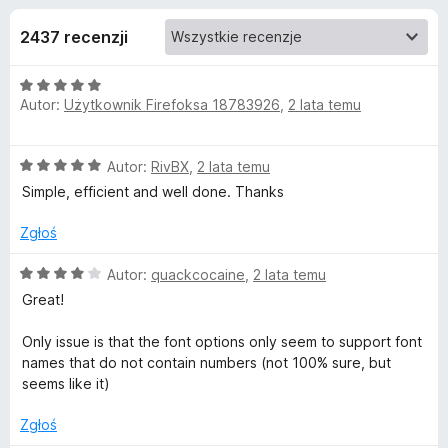
j
5
a
2437 recenzji
r
e
k
O
i
d
Autor:
Użytkownik Firefoksa 18783926
,
2 lata temu
c
F
e
i
o
n
r
O
Autor:
RivBX
,
2 lata temu
a
e
c
d
:
Simple, efficient and well done. Thanks
e
f
5
n
/
Zgłoś
o
a
a
5
x
:
O
Autor:
quackcocaine
,
2 lata temu
t
5
c
Great!
/
e
5
k
n
Only issue is that the font options only seem to support font
a
names that do not contain numbers (not 100% sure, but
:
u
seems like it)
4
/
Zgłoś
T
5