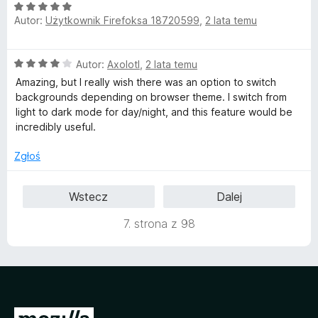
5
O
Autor:
Użytkownik Firefoksa 18720599
,
2 lata temu
c
e
n
O
Autor:
Axolotl
,
2 lata temu
a
c
:
Amazing, but I really wish there was an option to switch
e
5
backgrounds depending on browser theme. I switch from
n
/
light to dark mode for day/night, and this feature would be
a
5
incredibly useful.
:
4
Zgłoś
/
5
Wstecz
Dalej
7. strona z 98
S