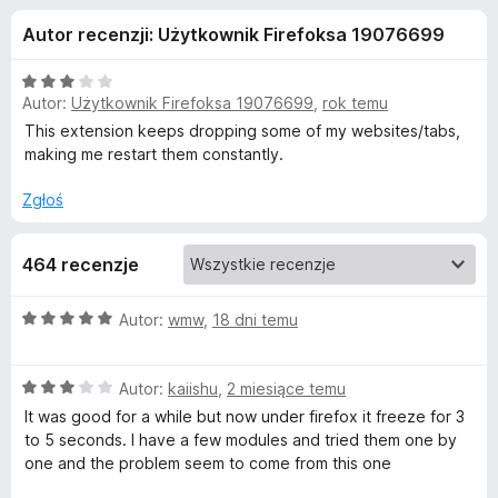
j
5
a
Autor recenzji: Użytkownik Firefoksa 19076699
r
e
k
O
i
Autor:
Użytkownik Firefoksa 19076699
,
rok temu
d
c
F
e
This extension keeps dropping some of my websites/tabs,
n
i
making me restart them constantly.
o
a
r
:
Zgłoś
e
d
3
f
/
o
464 recenzje
a
5
x
t
O
Autor:
wmw
,
18 dni temu
c
e
k
O
n
Autor:
kaiishu
,
2 miesiące temu
c
a
It was good for a while but now under firefox it freeze for 3
u
e
:
to 5 seconds. I have a few modules and tried them one by
n
5
one and the problem seem to come from this one
T
a
/