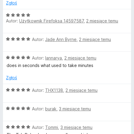
:
5
Zgłoś
3
a
/
O
5
Autor:
Użytkownik Firefoksa 14597587
,
2 miesiące temu
c
b
e
n
R
O
Autor:
Jade Ann Byrne
,
2 miesiące temu
a
c
:
e
e
5
O
n
Autor:
Iannarya
,
2 miesiące temu
/
c
a
5
does in seconds what used to take minutes
l
e
:
n
5
Zgłoś
o
a
/
:
5
O
Autor:
THX1138
,
2 miesiące temu
a
5
c
/
e
5
O
n
Autor:
burak
,
3 miesiące temu
d
c
a
e
:
e
O
n
Autor:
Tommi
,
3 miesiące temu
5
c
a
/