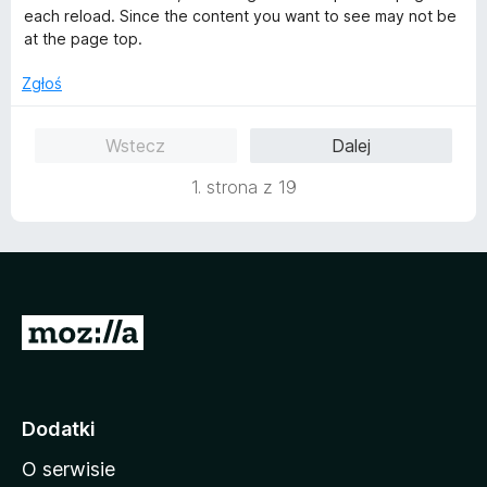
n
each reload. Since the content you want to see may not be
a
at the page top.
:
4
Zgłoś
/
5
Wstecz
Dalej
1. strona z 19
S
t
r
o
Dodatki
n
O serwisie
a