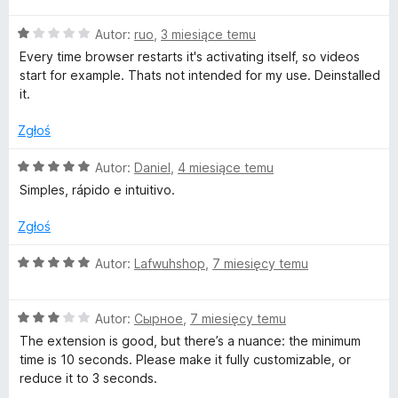
o
5
e
O
n
Autor:
ruo
,
3 miesiące temu
r
c
a
Every time browser restarts it's activating itself, so videos
e
:
start for example. Thats not intended for my use. Deinstalled
e
n
5
it.
a
/
f
:
5
Zgłoś
1
/
O
Autor:
Daniel
,
4 miesiące temu
r
5
c
Simples, rápido e intuitivo.
e
e
n
Zgłoś
a
s
:
O
Autor:
Lafwuhshop
,
7 miesięcy temu
5
c
h
/
e
5
O
n
Autor:
Сырное
,
7 miesięcy temu
c
a
)
The extension is good, but there’s a nuance: the minimum
e
:
time is 10 seconds. Please make it fully customizable, or
n
5
reduce it to 3 seconds.
a
/