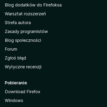
d
Blog dodatków do Firefoksa
o
Warsztat rozszerzeń
m
Strefa autora
o
w
Zasady programistów
a
Blog społeczności
M
o
Forum
z
Zgłoś błąd
i
Wytyczne recenzji
l
l
i
Pobieranie
Download Firefox
Windows