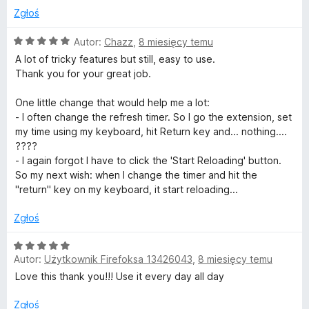
:
5
Zgłoś
3
/
O
Autor:
Chazz
,
8 miesięcy temu
5
c
A lot of tricky features but still, easy to use.
e
Thank you for your great job.
n
a
One little change that would help me a lot:
:
- I often change the refresh timer. So I go the extension, set
5
my time using my keyboard, hit Return key and... nothing....
/
????
5
- I again forgot I have to click the 'Start Reloading' button.
So my next wish: when I change the timer and hit the
"return" key on my keyboard, it start reloading...
Zgłoś
O
Autor:
Użytkownik Firefoksa 13426043
,
8 miesięcy temu
c
e
Love this thank you!!! Use it every day all day
n
a
Zgłoś