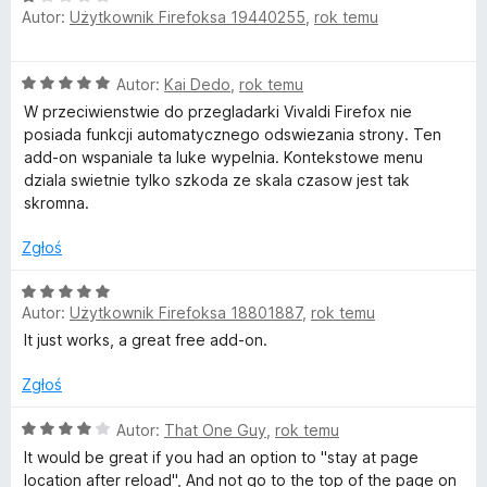
a
5
Autor:
Użytkownik Firefoksa 19440255
,
rok temu
c
:
e
5
n
/
O
Autor:
Kai Dedo
,
rok temu
a
5
c
:
W przeciwienstwie do przegladarki Vivaldi Firefox nie
e
1
posiada funkcji automatycznego odswiezania strony. Ten
n
/
add-on wspaniale ta luke wypelnia. Kontekstowe menu
a
5
dziala swietnie tylko szkoda ze skala czasow jest tak
:
skromna.
5
/
Zgłoś
5
O
Autor:
Użytkownik Firefoksa 18801887
,
rok temu
c
e
It just works, a great free add-on.
n
a
Zgłoś
:
5
O
Autor:
That One Guy
,
rok temu
/
c
It would be great if you had an option to "stay at page
5
e
location after reload", And not go to the top of the page on