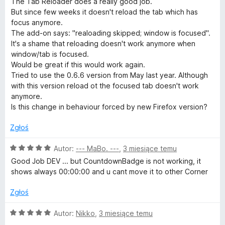
The Tab Reloader does a really good job.
r
e
:
5
But since few weeks it doesn't reload the tab which has
n
5
focus anymore.
a
/
(
The add-on says: "realoading skipped; window is focused".
:
5
It's a shame that reloading doesn't work anymore when
5
window/tab is focused.
p
/
Would be great if this would work again.
5
Tried to use the 0.6.6 version from May last year. Although
a
with this version reload ot the focused tab doesn't work
anymore.
g
Is this change in behaviour forced by new Firefox version?
Zgłoś
e
O
Autor:
--- MaBo. ---
,
3 miesiące temu
a
c
Good Job DEV ... but CountdownBadge is not working, it
e
shows always 00:00:00 and u cant move it to other Corner
u
n
a
Zgłoś
t
:
5
O
Autor:
Nikko
,
3 miesiące temu
/
c