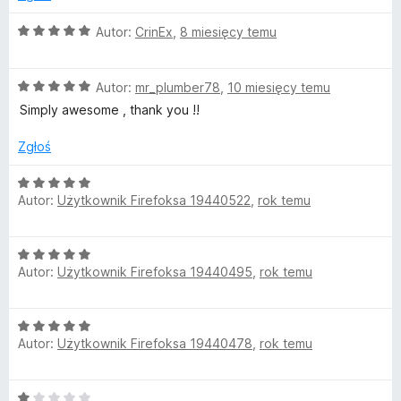
:
5
O
Autor:
CrinEx
,
8 miesięcy temu
/
c
5
e
O
n
Autor:
mr_plumber78
,
10 miesięcy temu
c
a
Simply awesome , thank you !!
e
:
n
5
Zgłoś
a
/
:
5
O
5
Autor:
Użytkownik Firefoksa 19440522
,
rok temu
c
/
e
5
n
O
a
Autor:
Użytkownik Firefoksa 19440495
,
rok temu
c
:
e
5
n
/
O
a
5
Autor:
Użytkownik Firefoksa 19440478
,
rok temu
c
:
e
5
n
/
O