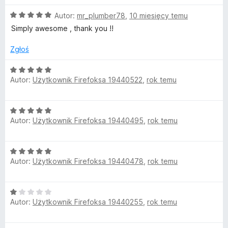
5
e
O
n
Autor:
mr_plumber78
,
10 miesięcy temu
c
a
Simply awesome , thank you !!
e
:
n
5
Zgłoś
a
/
:
5
O
5
Autor:
Użytkownik Firefoksa 19440522
,
rok temu
c
/
e
5
n
O
a
Autor:
Użytkownik Firefoksa 19440495
,
rok temu
c
:
e
5
n
/
O
a
5
Autor:
Użytkownik Firefoksa 19440478
,
rok temu
c
:
e
5
n
/
O
a
5
Autor:
Użytkownik Firefoksa 19440255
,
rok temu
c
:
e
5
n
/