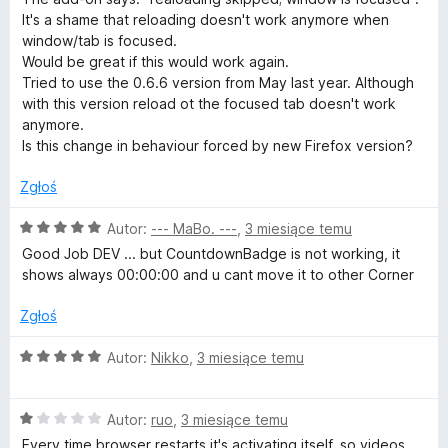
r
:
5
It's a shame that reloading doesn't work anymore when
5
window/tab is focused.
/
Would be great if this would work again.
(
5
Tried to use the 0.6.6 version from May last year. Although
with this version reload ot the focused tab doesn't work
p
anymore.
Is this change in behaviour forced by new Firefox version?
a
Zgłoś
g
O
Autor:
--- MaBo. ---
,
3 miesiące temu
c
Good Job DEV ... but CountdownBadge is not working, it
e
e
shows always 00:00:00 and u cant move it to other Corner
n
a
a
Zgłoś
:
u
5
O
Autor:
Nikko
,
3 miesiące temu
/
c
5
t
e
O
n
Autor:
ruo
,
3 miesiące temu
c
a
Every time browser restarts it's activating itself, so videos