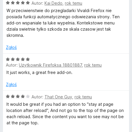
O
Autor:
Kai Dedo
,
rok temu
a
5
c
:
W przeciwienstwie do przegladarki Vivaldi Firefox nie
e
1
posiada funkcji automatycznego odswiezania strony. Ten
n
/
add-on wspaniale ta luke wypelnia. Kontekstowe menu
a
5
dziala swietnie tylko szkoda ze skala czasow jest tak
:
skromna.
5
/
Zgłoś
5
O
Autor:
Użytkownik Firefoksa 18801887
,
rok temu
c
e
It just works, a great free add-on.
n
a
Zgłoś
:
5
O
Autor:
That One Guy
,
rok temu
/
c
It would be great if you had an option to "stay at page
5
e
location after reload", And not go to the top of the page on
n
each reload. Since the content you want to see may not be
a
at the page top.
: