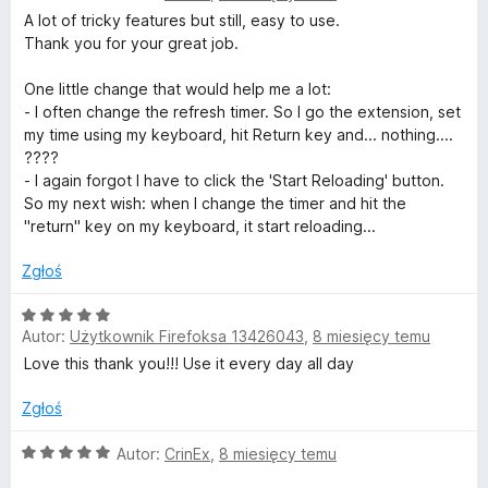
5
c
A lot of tricky features but still, easy to use.
e
Thank you for your great job.
n
a
One little change that would help me a lot:
:
- I often change the refresh timer. So I go the extension, set
5
my time using my keyboard, hit Return key and... nothing....
/
????
5
- I again forgot I have to click the 'Start Reloading' button.
So my next wish: when I change the timer and hit the
"return" key on my keyboard, it start reloading...
Zgłoś
O
Autor:
Użytkownik Firefoksa 13426043
,
8 miesięcy temu
c
e
Love this thank you!!! Use it every day all day
n
a
Zgłoś
:
5
O
Autor:
CrinEx
,
8 miesięcy temu
/
c