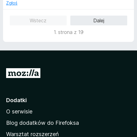
4
Zgłoś
/
5
Wstecz
Dalej
1. strona z 19
S
t
r
o
Dodatki
n
O serwisie
a
d
Blog dodatków do Firefoksa
o
Warsztat rozszerzeń