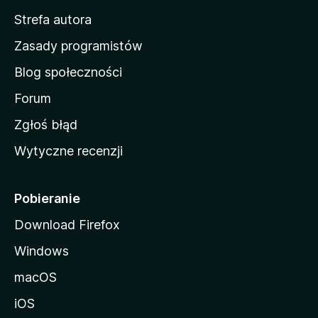
m
Strefa autora
o
w
Zasady programistów
a
Blog społeczności
M
o
Forum
z
Zgłoś błąd
i
Wytyczne recenzji
l
l
i
Pobieranie
Download Firefox
Windows
macOS
iOS