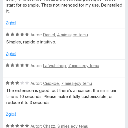
o
e
:
start for example. Thats not intended for my use. Deinstalled
n
5
it.
r
a
/
:
5
Zgłoś
e
1
/
O
Autor:
Daniel
,
4 miesiące temu
5
c
f
Simples, rápido e intuitivo.
e
n
Zgłoś
r
a
:
O
Autor:
Lafwuhshop
,
7 miesięcy temu
e
5
c
/
e
s
5
O
n
Autor:
Сырное
,
7 miesięcy temu
c
a
The extension is good, but there’s a nuance: the minimum
e
:
h
time is 10 seconds. Please make it fully customizable, or
n
5
reduce it to 3 seconds.
a
/
)
:
5
Zgłoś
3
/
O
Autor:
Chazz
,
8 miesięcy temu