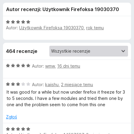
j
5
a
Autor recenzji: Użytkownik Firefoksa 19030370
r
e
k
O
i
Autor:
Użytkownik Firefoksa 19030370
,
rok temu
d
c
F
e
n
i
o
a
r
464 recenzje
:
e
d
5
f
O
/
Autor:
wmw
,
16 dni temu
o
a
c
5
x
e
O
n
Autor:
kaiishu
,
2 miesiące temu
t
c
a
It was good for a while but now under firefox it freeze for 3
e
:
to 5 seconds. I have a few modules and tried them one by
k
n
5
one and the problem seem to come from this one
a
/
u
:
5
Zgłoś
3
/
T
O