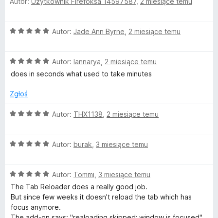
5
Autor:
Użytkownik Firefoksa 14597587
,
2 miesiące temu
c
e
a
n
O
Autor:
Jade Ann Byrne
,
2 miesiące temu
a
b
c
:
e
5
O
R
n
Autor:
Iannarya
,
2 miesiące temu
/
c
a
5
does in seconds what used to take minutes
e
:
e
n
5
Zgłoś
a
/
l
:
5
O
Autor:
THX1138
,
2 miesiące temu
5
c
o
/
e
5
O
n
Autor:
burak
,
3 miesiące temu
c
a
a
e
:
O
n
Autor:
Tommi
,
3 miesiące temu
5
d
c
a
/
The Tab Reloader does a really good job.
e
:
5
But since few weeks it doesn't reload the tab which has
e
n
5
focus anymore.
a
/
The add-on says: "realoading skipped; window is focused".