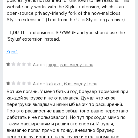
s
policies, yet is not banned for unknown to me reasons. This
website only works with the Stylus extension, which is an
open-source privacy-friendly fork of the now-malicious
f
Stylish extension." (Text from the UserStyles.org archive)
o
TL;DR This extension is SPYWARE and you should use the
'Stylus' extension instead.
r
Zgłoś
a
O
Autor:
jojojo
,
5 miesięcy temu
c
n
e
O
n
Autor:
kakaze
,
6 miesięcy temu
y
c
a
Вот же погань. У меня битый год браузер тормозил при
e
:
каждой загрузке и не откликался. Думал что из-за
n
w
1
перегрузки вкладками или/и мб каких то расширений.
a
/
Про это расширение ваще забыл (оно давно перестало
:
5
работать и не пользовался). Но тут проходил мимо по
e
1
таким расширениям и решил это снести. И вуаля,
/
внезапно попал прямо в точку, внезапно браузер
b
5
перестал аутировать на загрузке и стал нормально