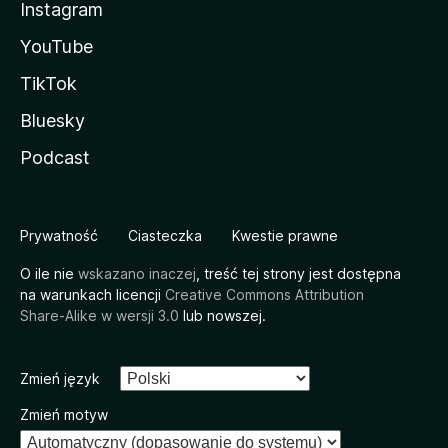
Instagram
YouTube
TikTok
Bluesky
Podcast
Prywatność
Ciasteczka
Kwestie prawne
O ile nie
wskazano inaczej
, treść tej strony jest dostępna
na warunkach licencji
Creative Commons Attribution
Share-Alike w wersji 3.0
lub nowszej.
Zmień język
Zmień motyw