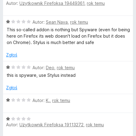
/
Autor:
Użytkownik Firefoksa 19449361
,
rok temu
c
5
e
n
O
Autor:
Sean Nava
,
rok temu
a
c
:
This so-called addon is nothing but Spyware (even for being
e
1
here on Firefox its web doesn't load on Firefox but it does
n
/
on Chrome). Stylus is much better and safe
a
5
:
Zgłoś
1
/
O
Autor:
Deo
,
rok temu
5
c
this is spyware, use Stylus instead
e
n
Zgłoś
a
:
O
Autor:
K.
,
rok temu
1
c
/
e
5
O
n
Autor:
Użytkownik Firefoksa 19113272
,
rok temu
c
a
e
: