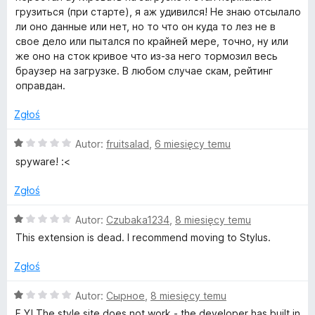
грузиться (при старте), я аж удивился! Не знаю отсылало
s
ли оно данные или нет, но то что он куда то лез не в
свое дело или пытался по крайней мере, точно, ну или
i
же оно на сток кривое что из-за него тормозил весь
браузер на загрузке. В любом случае скам, рейтинг
оправдан.
t
Zgłoś
e
O
Autor:
fruitsalad
,
6 miesięcy temu
c
spyware! :<
e
n
Zgłoś
a
:
O
Autor:
Czubaka1234
,
8 miesięcy temu
1
c
This extension is dead. I recommend moving to Stylus.
/
e
5
n
Zgłoś
a
:
O
Autor:
Сырное
,
8 miesięcy temu
1
c
F Y! The style site does not work - the developer has built in