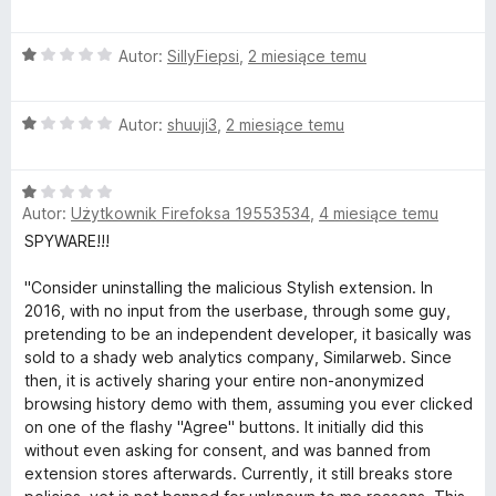
5
c
s
e
O
n
Autor:
SillyFiepsi
,
2 miesiące temu
t
c
a
e
:
o
O
n
Autor:
shuuji3
,
2 miesiące temu
1
c
a
/
e
:
5
m
O
n
1
Autor:
Użytkownik Firefoksa 19553534
,
4 miesiące temu
c
a
/
t
e
:
5
SPYWARE!!!
n
1
h
a
/
"Consider uninstalling the malicious Stylish extension. In
:
5
2016, with no input from the userbase, through some guy,
1
pretending to be an independent developer, it basically was
e
/
sold to a shady web analytics company, Similarweb. Since
5
then, it is actively sharing your entire non-anonymized
m
browsing history demo with them, assuming you ever clicked
on one of the flashy "Agree" buttons. It initially did this
e
without even asking for consent, and was banned from
extension stores afterwards. Currently, it still breaks store