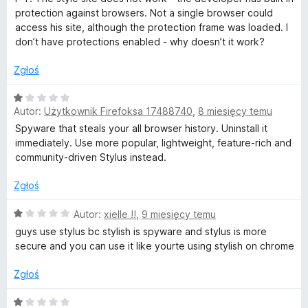
/
e
protection against browsers. Not a single browser could
5
n
access his site, although the protection frame was loaded. I
a
don’t have protections enabled - why doesn’t it work?
:
1
Zgłoś
/
5
O
Autor:
Użytkownik Firefoksa 17488740
,
8 miesięcy temu
c
e
Spyware that steals your all browser history. Uninstall it
n
immediately. Use more popular, lightweight, feature-rich and
a
community-driven Stylus instead.
:
1
Zgłoś
/
5
O
Autor:
xielle !!
,
9 miesięcy temu
c
guys use stylus bc stylish is spyware and stylus is more
e
secure and you can use it like yourte using stylish on chrome
n
a
Zgłoś
:
1
O