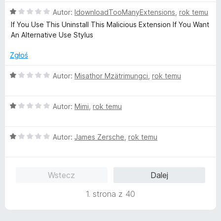
n
1
O
Autor:
IdownloadTooManyExtensions
,
rok temu
a
/
c
:
5
If You Use This Uninstall This Malicious Extension If You Want
e
1
An Alternative Use Stylus
n
/
a
5
Zgłoś
:
1
O
Autor:
Misathor Mzätrimungci
,
rok temu
/
c
5
e
O
n
Autor:
Mimi
,
rok temu
c
a
e
:
O
n
Autor:
James Zersche
,
rok temu
1
c
a
/
e
:
5
n
1
Wstecz
Dalej
a
/
:
5
1. strona z 40
1
/
5