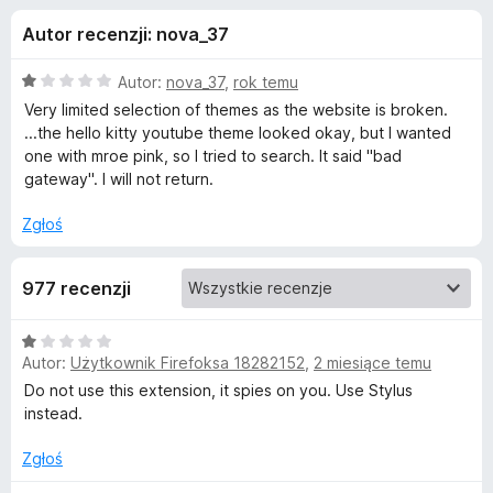
j
5
a
Autor recenzji: nova_37
r
e
k
O
Autor:
nova_37
,
rok temu
i
d
c
Very limited selection of themes as the website is broken.
F
e
...the hello kitty youtube theme looked okay, but I wanted
n
i
one with mroe pink, so I tried to search. It said "bad
o
a
r
gateway". I will not return.
:
e
d
1
Zgłoś
f
/
o
a
5
x
977 recenzji
t
O
Autor:
Użytkownik Firefoksa 18282152
,
2 miesiące temu
c
k
e
Do not use this extension, it spies on you. Use Stylus
n
instead.
u
a
:
Zgłoś
S
1