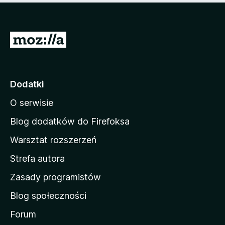
S
t
r
o
Dodatki
n
O serwisie
a
d
Blog dodatków do Firefoksa
o
Warsztat rozszerzeń
m
Strefa autora
o
w
Zasady programistów
a
Blog społeczności
M
o
Forum