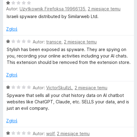
/
O
Autor:
Użytkownik Firefoksa 19966135
,
2 miesiące temu
t
5
c
e
Israeli spyware distributed by Similarweb Ltd.
n
y
a
Zgłoś
:
l
1
O
Autor:
transce
,
2 miesiące temu
/
c
Stylish has been exposed as spyware. They are spying on
i
5
e
you, recording your online activities including your AI chats.
n
This extension should be removed from the extension store.
a
s
:
Zgłoś
1
h
/
O
Autor:
VictorSkullzL
,
2 miesiące temu
5
c
Spyware that sells all your chat history data on AI chatbot
-
e
websites like ChatGPT, Claude, etc. SELLS your data, and is
n
just an evil company.
C
a
:
Zgłoś
1
u
/
O
Autor:
wolf
,
2 miesiące temu