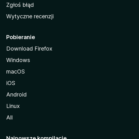
z
Zgłoś błąd
i
Wytyczne recenzji
l
l
i
Pobieranie
Download Firefox
Windows
macOS
iOS
Android
Linux
All
Najnowsze kompilacje