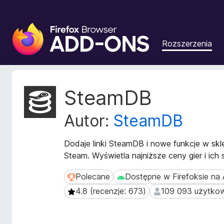
D
o
Rozszerzenia
d
a
t
k
M
SteamDB
i
e
t
d
Autor:
SteamDB
a
o
d
p
a
Dodaje linki SteamDB i nowe funkcje w skle
r
n
Steam. Wyświetla najniższe ceny gier i ich s
z
e
e
r
Polecane
Dostępne w Firefoksie na
Polecane
Dostępne w Firefoksie na A
g
o
4.8 (recenzje: 673)
109 093 użytko
4.8 (recenzje: 673)
109 093 użytkown
z
l
s
ą
z
d