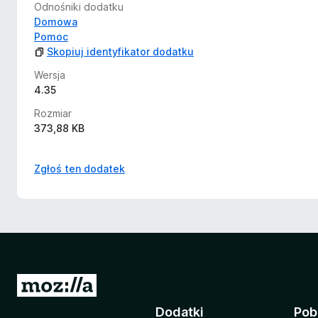
Odnośniki dodatku
Domowa
Pomoc
Skopiuj identyfikator dodatku
Wersja
4.35
Rozmiar
373,88 KB
Zgłoś ten dodatek
S
t
Dodatki
Pob