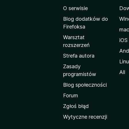
r
O serwisie
Dow
o
n
Blog dodatków do
Win
a
Firefoksa
ma
d
Warsztat
o
iOS
rozszerzeń
m
And
o
Strefa autora
Lin
w
Zasady
a
All
programistów
M
Blog społeczności
o
z
Forum
i
Zgłoś błąd
l
Wytyczne recenzji
l
i