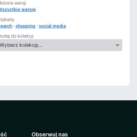
istoria wersji
Wszystkie wersje
Etykiety
search
shopping
social media
Dodaj do kolekcji
ość
Obserwuj nas