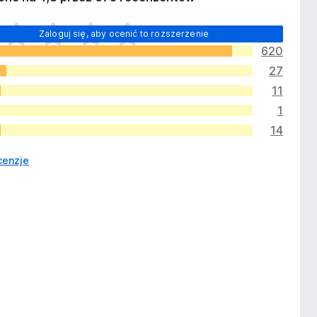
Zaloguj się, aby ocenić to rozszerzenie
620
27
11
1
14
cenzje