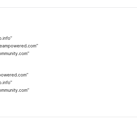
.info”
.steampowered.com”
community.com”
mpowered.com”
.info”
community.com”