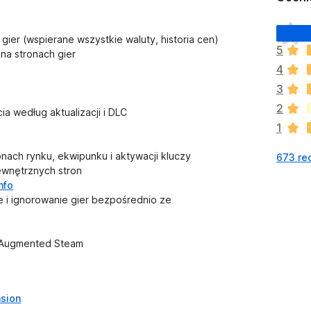
N
gier (wspierane wszystkie waluty, historia cen)
i
5
na stronach gier
e
4
m
a
3
j
2
ia według aktualizacji i DLC
e
1
s
z
ach rynku, ekwipunku i aktywacji kluczy
673 re
c
ewnętrznych stron
z
nfo
e
 i ignorowanie gier bezpośrednio ze
o
c
e
i Augmented Steam
n
sion