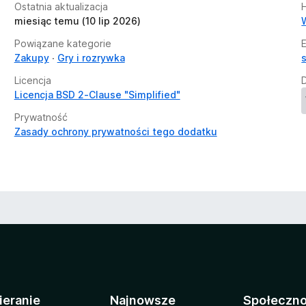
Ostatnia aktualizacja
H
miesiąc temu (10 lip 2026)
Powiązane kategorie
Zakupy
Gry i rozrywka
Licencja
Licencja BSD 2-Clause "Simplified"
Prywatność
Zasady ochrony prywatności tego dodatku
ieranie
Najnowsze
Społeczn