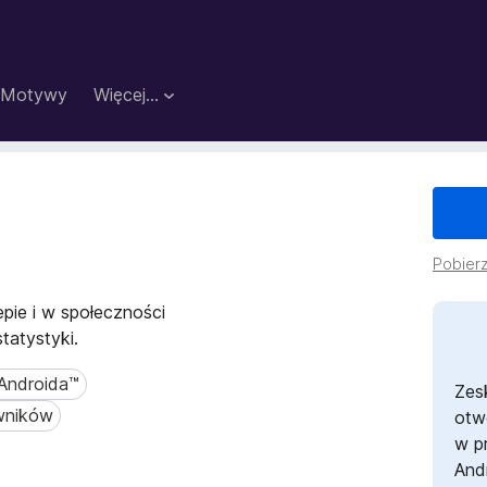
Motywy
Więcej…
Pobierz
pie i w społeczności
tatystyki.
 Androida™
ndroida™
Zes
wników
ików
otw
w p
And