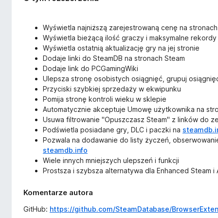
Wyświetla najniższą zarejestrowaną cenę na stronach 
Wyświetla bieżącą ilość graczy i maksymalne rekordy 
Wyświetla ostatnią aktualizację gry na jej stronie
Dodaje linki do SteamDB na stronach Steam
Dodaje link do PCGamingWiki
Ulepsza stronę osobistych osiągnięć, grupuj osiągnięc
Przyciski szybkiej sprzedaży w ekwipunku
Pomija stronę kontroli wieku w sklepie
Automatycznie akceptuje Umowę użytkownika na stron
Usuwa filtrowanie "Opuszczasz Steam" z linków do z
Podświetla posiadane gry, DLC i paczki na
steamdb.i
Pozwala na dodawanie do listy życzeń, obserwowanie
steamdb.info
Wiele innych mniejszych ulepszeń i funkcji
Prostsza i szybsza alternatywa dla Enhanced Steam 
Komentarze autora
GitHub:
https://github.com/SteamDatabase/BrowserExten