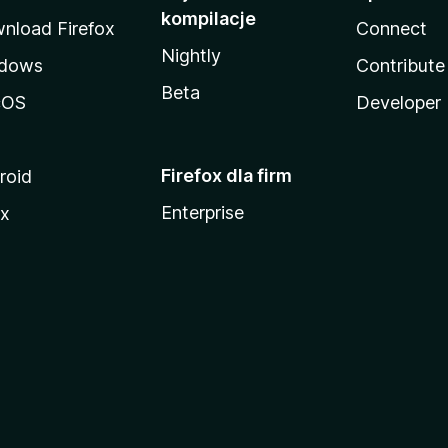
kompilacje
nload Firefox
Connect
Nightly
dows
Contribute
Beta
cOS
Developer
Firefox dla firm
roid
Enterprise
ux