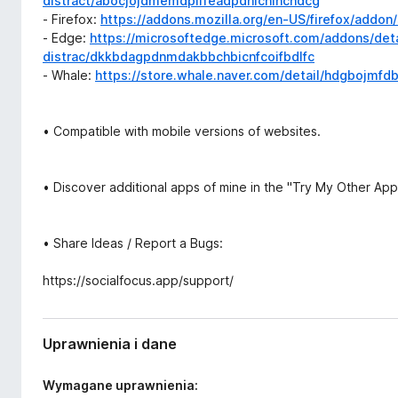
distract/abocjojdmemdpiffeadpdnicnlhcndcg
- Firefox:
https://addons.mozilla.org/en-US/firefox/addon/
- Edge:
https://microsoftedge.microsoft.com/addons/deta
distrac/dkkbdagpdnmdakbbchbicnfcoifbdlfc
- Whale:
https://store.whale.naver.com/detail/hdgbojmfdbi
• Compatible with mobile versions of websites.
• Discover additional apps of mine in the "Try My Other App
• Share Ideas / Report a Bugs:
https://socialfocus.app/support/
Uprawnienia i dane
Wymagane uprawnienia: