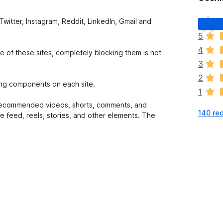
N
itter, Instagram, Reddit, LinkedIn, Gmail and
i
5
e
4
m
 of these sites, completely blocking them is not
a
3
j
2
e
bing components on each site.
1
s
z
 recommended videos, shorts, comments, and
140 rec
c
e feed, reels, stories, and other elements. The
z
e
o
c
e
n