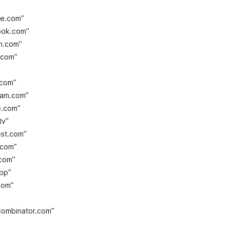
be.com”
ook.com”
n.com”
.com”
.com”
ram.com”
e.com”
tv”
est.com”
.com”
.com”
pp”
com”
combinator.com”