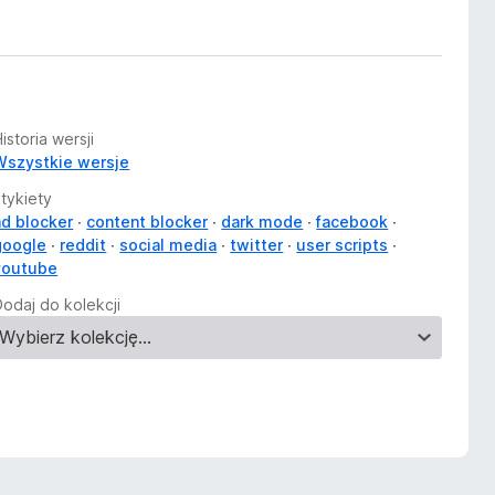
istoria wersji
Wszystkie wersje
Etykiety
ad blocker
content blocker
dark mode
facebook
google
reddit
social media
twitter
user scripts
youtube
Dodaj do kolekcji