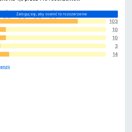
Zaloguj się, aby ocenić to rozszerzenie
103
10
10
3
14
enzji