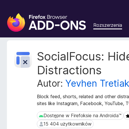
D
o
Rozszerzenia
d
a
t
k
M
SocialFocus: Hid
i
e
t
d
Distractions
a
o
d
p
Autor:
Yevhen Tretia
a
r
n
z
e
Block feed, shorts, related and other distr
e
r
sites like Instagram, Facebook, YouTube, Twi
g
o
z
l
Dostępne w Firefoksie na Androida™
Dostępne w Firefoksie na Androida™
4
s
ą
15 404 użytkowników
15 404 użytkowników
z
d