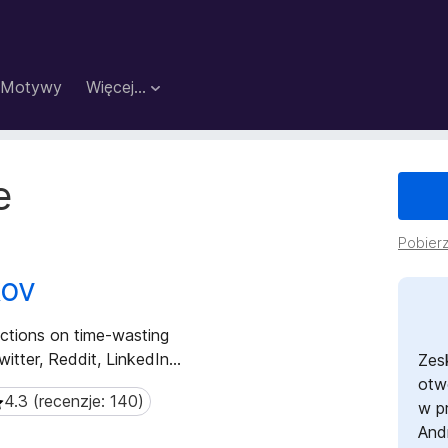
Motywy
Więcej…
e
Pobierz
kov
actions on time-wasting
tter, Reddit, LinkedIn...
Zes
otw
4.3 (recenzje: 140)
.3 (recenzje: 140)
w p
And