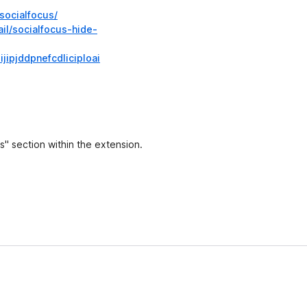
socialfocus/
il/socialfocus-hide-
jipjddpnefcdliciploai
s" section within the extension.