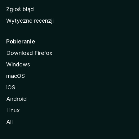
z
Zgłoś błąd
i
Wytyczne recenzji
l
l
i
Pobieranie
Download Firefox
Windows
macOS
iOS
Android
Linux
All