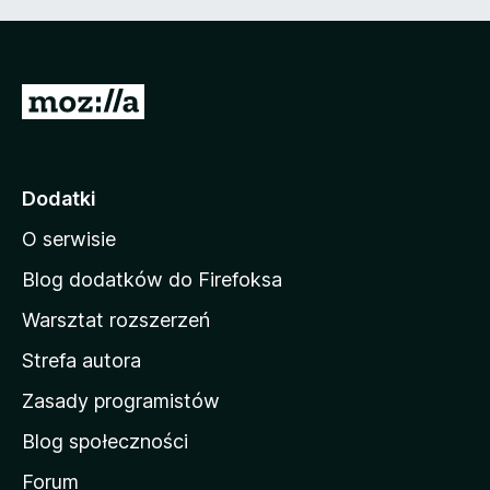
S
t
r
o
Dodatki
n
O serwisie
a
d
Blog dodatków do Firefoksa
o
Warsztat rozszerzeń
m
Strefa autora
o
w
Zasady programistów
a
Blog społeczności
M
o
Forum