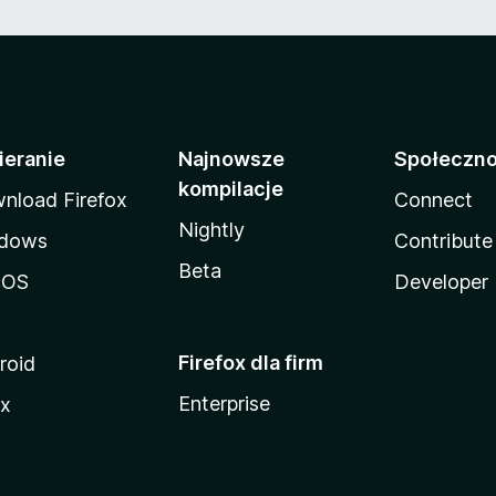
ieranie
Najnowsze
Społeczn
kompilacje
nload Firefox
Connect
Nightly
dows
Contribute
Beta
cOS
Developer
Firefox dla firm
roid
Enterprise
ux