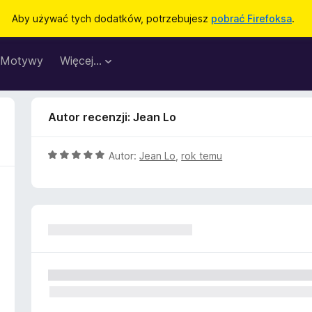
Aby używać tych dodatków, potrzebujesz
pobrać Firefoksa
.
Motywy
Więcej…
Autor recenzji: Jean Lo
O
Autor:
Jean Lo
,
rok temu
c
e
n
a
:
5
/
5