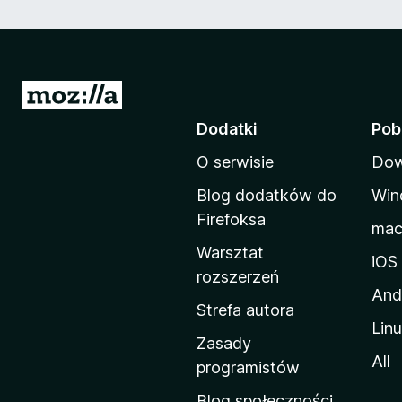
S
t
Dodatki
Pob
r
O serwisie
Dow
o
n
Blog dodatków do
Win
a
Firefoksa
ma
d
Warsztat
o
iOS
rozszerzeń
m
And
o
Strefa autora
Lin
w
Zasady
a
All
programistów
M
Blog społeczności