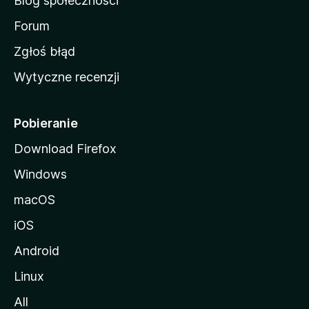
Blog społeczności
M
o
Forum
z
Zgłoś błąd
i
Wytyczne recenzji
l
l
i
Pobieranie
Download Firefox
Windows
macOS
iOS
Android
Linux
All