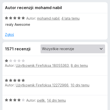
j
5
a
Autor recenzji: mohamd nabil
r
e
k
O
Autor:
mohamd nabil
,
4 lata temu
i
d
c
realy Awesome
F
e
n
i
Zgłoś
o
a
r
:
e
d
1571 recenzji
5
f
/
o
a
5
O
x
Autor:
Użytkownik Firefoksa 18055363
,
8 dni temu
c
t
e
n
O
a
k
Autor:
Użytkownik Firefoksa 12272966
,
10 dni temu
c
:
e
1
u
n
/
O
Autor:
pellk
,
14 dni temu
a
5
c
A
: