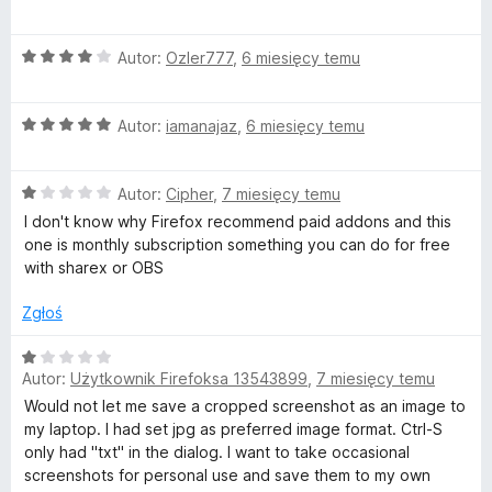
c
e
O
n
Autor:
Ozler777
,
6 miesięcy temu
c
a
e
:
O
n
Autor:
iamanajaz
,
6 miesięcy temu
5
c
a
/
e
:
5
O
n
Autor:
Cipher
,
7 miesięcy temu
4
c
a
/
I don't know why Firefox recommend paid addons and this
e
:
5
one is monthly subscription something you can do for free
n
5
with sharex or OBS
a
/
:
5
Zgłoś
1
/
O
5
Autor:
Użytkownik Firefoksa 13543899
,
7 miesięcy temu
c
e
Would not let me save a cropped screenshot as an image to
n
my laptop. I had set jpg as preferred image format. Ctrl-S
a
only had "txt" in the dialog. I want to take occasional
:
screenshots for personal use and save them to my own