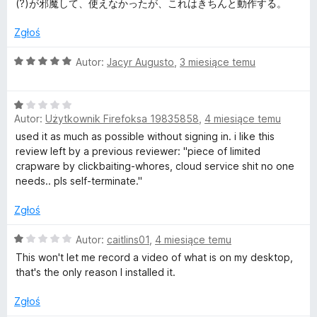
(?)が邪魔して、使えなかったが、これはきちんと動作する。
e
a
:
Zgłoś
e
5
/
O
Autor:
Jacyr Augusto
,
3 miesiące temu
5
c
n
e
O
n
s
Autor:
Użytkownik Firefoksa 19835858
,
4 miesiące temu
c
a
e
:
used it as much as possible without signing in. i like this
h
n
5
review left by a previous reviewer: "piece of limited
a
/
crapware by clickbaiting-whores, cloud service shit no one
:
o
5
needs.. pls self-terminate."
1
/
Zgłoś
t
5
O
Autor:
caitlins01
,
4 miesiące temu
&
c
This won't let me record a video of what is on my desktop,
e
that's the only reason I installed it.
S
n
a
Zgłoś
: