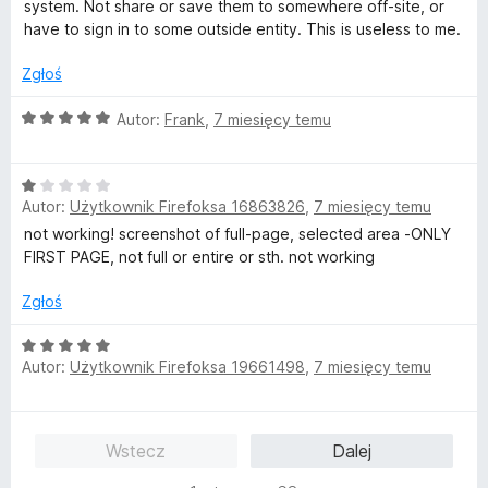
1
system. Not share or save them to somewhere off-site, or
/
have to sign in to some outside entity. This is useless to me.
5
Zgłoś
O
Autor:
Frank
,
7 miesięcy temu
c
e
O
n
Autor:
Użytkownik Firefoksa 16863826
,
7 miesięcy temu
c
a
e
:
not working! screenshot of full-page, selected area -ONLY
n
5
FIRST PAGE, not full or entire or sth. not working
a
/
:
5
Zgłoś
1
/
O
Autor:
Użytkownik Firefoksa 19661498
,
7 miesięcy temu
5
c
e
n
a
Wstecz
Dalej
:
5