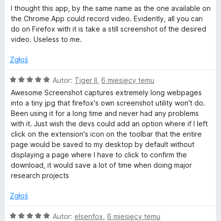
e
:
I thought this app, by the same name as the one available on
d
n
3
the Chrome App could record video. Evidently, all you can
a
/
do on Firefox with it is take a still screenshot of the desired
:
e
5
video. Useless to me.
1
/
Zgłoś
r
5
O
Autor:
Tiger II
,
6 miesięcy temu
c
Awesome Screenshot captures extremely long webpages
e
into a tiny jpg that firefox's own screenshot utility won't do.
n
Been using it for a long time and never had any problems
a
with it. Just wish the devs could add an option where if I left
:
click on the extension's icon on the toolbar that the entire
5
page would be saved to my desktop by default without
/
displaying a page where I have to click to confirm the
5
download, it would save a lot of time when doing major
research projects
Zgłoś
O
Autor:
elsenfox
,
6 miesięcy temu