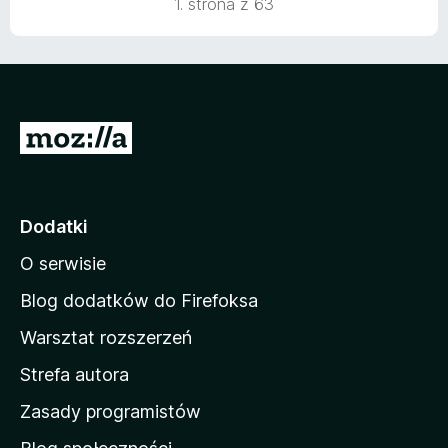
1. strona z 63
/
5
S
t
r
o
Dodatki
n
O serwisie
a
d
Blog dodatków do Firefoksa
o
Warsztat rozszerzeń
m
Strefa autora
o
w
Zasady programistów
a