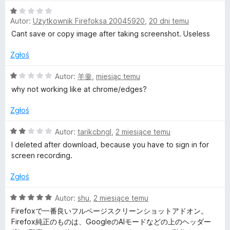
e
5
O
n
/
w
Autor:
Użytkownik Firefoksa 20045920
,
20 dni temu
c
a
5
e
:
Cant save or copy image after taking screenshot. Useless
e
n
4
a
/
Zgłoś
s
:
5
1
O
Autor:
羊羹
,
miesiąc temu
/
c
why not working like at chrome/edges?
o
5
e
n
Zgłoś
m
a
:
O
Autor:
tarikcbngl
,
2 miesiące temu
e
1
c
I deleted after download, because you have to sign in for
/
e
screen recording.
5
S
n
a
Zgłoś
:
c
2
O
Autor:
shu
,
2 miesiące temu
/
c
Firefoxで一番良いフルページスクリーンショットアドオン。
r
5
e
Firefox純正のものは、GoogleのAIモードなどの上のヘッダー
n