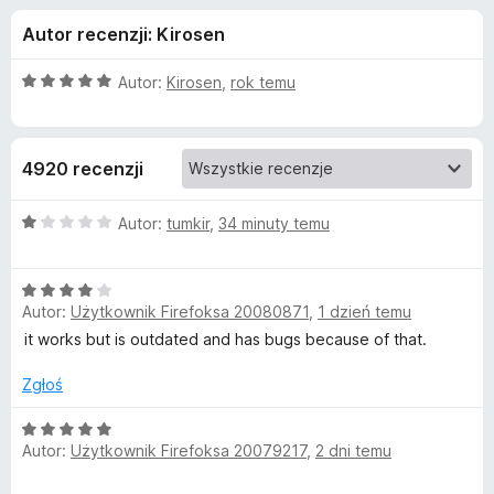
j
5
a
Autor recenzji: Kirosen
r
e
k
O
Autor:
Kirosen
,
rok temu
i
d
c
F
e
n
i
o
4920 recenzji
a
r
:
e
d
5
O
Autor:
tumkir
,
34 minuty temu
f
/
c
o
a
5
e
x
O
n
Autor:
Użytkownik Firefoksa 20080871
,
1 dzień temu
c
a
t
e
:
it works but is outdated and has bugs because of that.
n
1
k
a
/
Zgłoś
:
5
u
4
O
Autor:
Użytkownik Firefoksa 20079217
,
2 dni temu
/
c
R
5
e