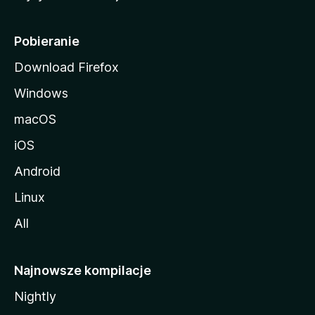
l
i
Pobieranie
Download Firefox
Windows
macOS
iOS
Android
Linux
All
Najnowsze kompilacje
Nightly