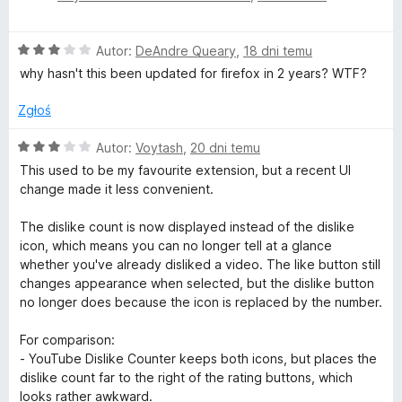
:
5
e
5
n
/
O
Autor:
DeAndre Queary
,
18 dni temu
a
5
c
:
why hasn't this been updated for firefox in 2 years? WTF?
e
5
n
/
Zgłoś
a
5
:
O
Autor:
Voytash
,
20 dni temu
3
c
This used to be my favourite extension, but a recent UI
/
e
change made it less convenient.
5
n
a
The dislike count is now displayed instead of the dislike
:
icon, which means you can no longer tell at a glance
3
whether you've already disliked a video. The like button still
/
changes appearance when selected, but the dislike button
5
no longer does because the icon is replaced by the number.
For comparison:
- YouTube Dislike Counter keeps both icons, but places the
dislike count far to the right of the rating buttons, which
looks rather awkward.