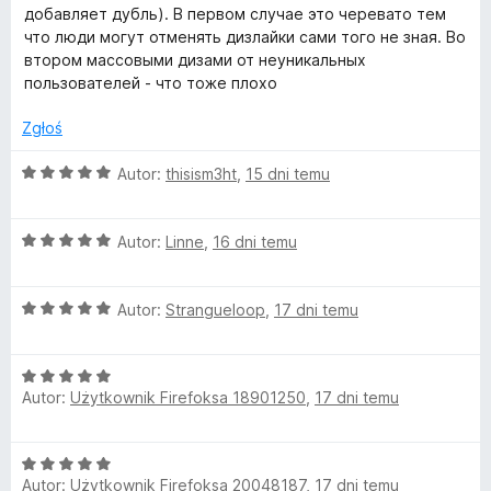
e
добавляет дубль). В первом случае это черевато тем
что люди могут отменять дизлайки сами того не зная. Во
втором массовыми дизами от неуникальных
пользователей - что тоже плохо
Zgłoś
O
Autor:
thisism3ht
,
15 dni temu
c
e
O
n
Autor:
Linne
,
16 dni temu
c
a
e
:
O
n
Autor:
Strangueloop
,
17 dni temu
5
c
a
/
e
:
5
O
n
5
Autor:
Użytkownik Firefoksa 18901250
,
17 dni temu
c
a
/
e
:
5
n
5
O
a
/
Autor:
Użytkownik Firefoksa 20048187
,
17 dni temu
c