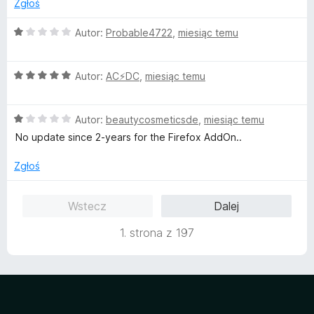
n
Zgłoś
a
:
O
Autor:
Probable4722
,
miesiąc temu
5
c
/
e
5
O
n
Autor:
AC⚡️DC
,
miesiąc temu
c
a
e
:
O
n
Autor:
beautycosmeticsde
,
miesiąc temu
1
c
a
/
No update since 2-years for the Firefox AddOn..
e
:
5
n
5
Zgłoś
a
/
:
5
Wstecz
Dalej
1
/
1. strona z 197
5