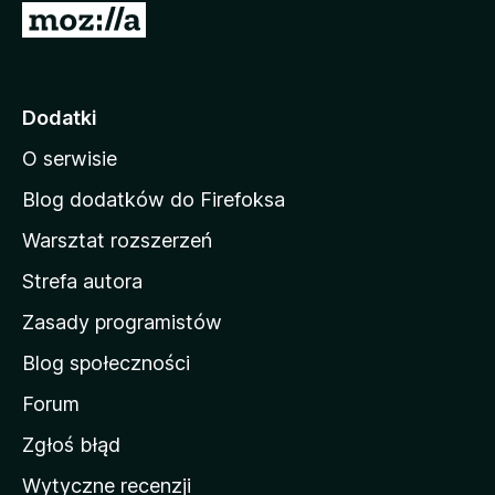
S
t
r
o
Dodatki
n
O serwisie
a
d
Blog dodatków do Firefoksa
o
Warsztat rozszerzeń
m
Strefa autora
o
w
Zasady programistów
a
Blog społeczności
M
o
Forum
z
Zgłoś błąd
i
Wytyczne recenzji
l