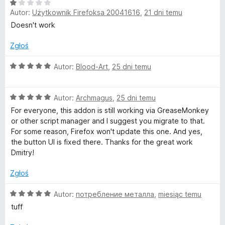
O
Autor:
Użytkownik Firefoksa 20041616
,
21 dni temu
c
e
Doesn't work
n
a
Zgłoś
:
1
O
Autor:
Blood-Art
,
25 dni temu
/
c
5
e
O
n
Autor:
Archmagus
,
25 dni temu
c
a
For everyone, this addon is still working via GreaseMonkey
e
:
or other script manager and I suggest you migrate to that.
n
5
For some reason, Firefox won't update this one. And yes,
a
/
the button UI is fixed there. Thanks for the great work
:
5
Dmitry!
5
/
Zgłoś
5
O
Autor:
потребление металла
,
miesiąc temu
c
tuff
e