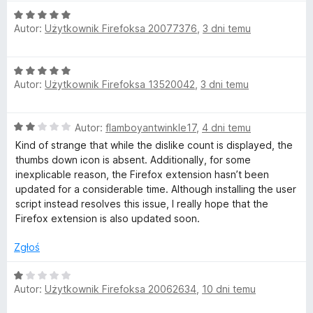
n
O
a
e
Autor:
Użytkownik Firefoksa 20077376
,
3 dni temu
c
:
e
5
t
n
/
O
a
5
Autor:
Użytkownik Firefoksa 13520042
,
3 dni temu
c
u
:
e
5
n
/
r
O
Autor:
flamboyantwinkle17
,
4 dni temu
a
5
c
:
Kind of strange that while the dislike count is displayed, the
n
e
5
thumbs down icon is absent. Additionally, for some
n
/
inexplicable reason, the Firefox extension hasn’t been
a
5
Y
updated for a considerable time. Although installing the user
:
script instead resolves this issue, I really hope that the
2
Firefox extension is also updated soon.
o
/
5
Zgłoś
u
O
Autor:
Użytkownik Firefoksa 20062634
T
,
10 dni temu
c
e