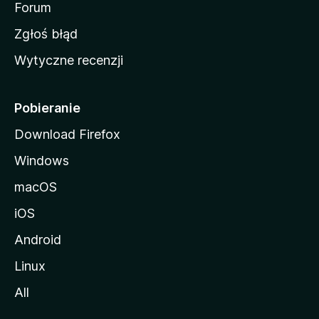
o
Forum
z
Zgłoś błąd
i
Wytyczne recenzji
l
l
i
Pobieranie
Download Firefox
Windows
macOS
iOS
Android
Linux
All