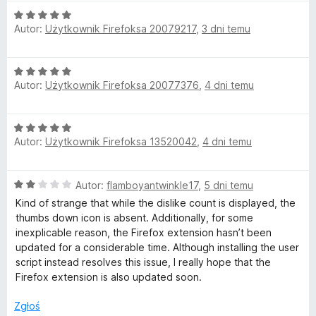
:
5
4
O
e
Autor:
Użytkownik Firefoksa 20079217
,
3 dni temu
/
c
5
e
t
n
O
a
Autor:
Użytkownik Firefoksa 20077376
,
4 dni temu
c
u
:
e
5
n
/
r
O
a
5
Autor:
Użytkownik Firefoksa 13520042
,
4 dni temu
c
:
n
e
5
n
/
O
Autor:
flamboyantwinkle17
,
5 dni temu
a
5
Y
c
:
Kind of strange that while the dislike count is displayed, the
e
5
thumbs down icon is absent. Additionally, for some
o
n
/
inexplicable reason, the Firefox extension hasn’t been
a
5
updated for a considerable time. Although installing the user
u
:
script instead resolves this issue, I really hope that the
2
Firefox extension is also updated soon.
/
T
5
Zgłoś