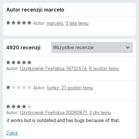
j
5
a
Autor recenzji: marcelo
r
e
k
O
Autor:
marcelo
,
2 lata temu
i
d
c
F
e
n
i
o
4920 recenzji
a
r
:
e
d
5
O
f
/
Autor:
Użytkownik Firefoksa 19722574
,
6 godzin temu
c
o
a
5
e
x
n
O
Autor:
tumkir
,
21 godzin temu
a
t
c
:
e
5
k
O
n
/
Autor:
Użytkownik Firefoksa 20080871
,
2 dni temu
c
a
5
u
e
:
it works but is outdated and has bugs because of that.
n
1
a
/
Zgłoś
R