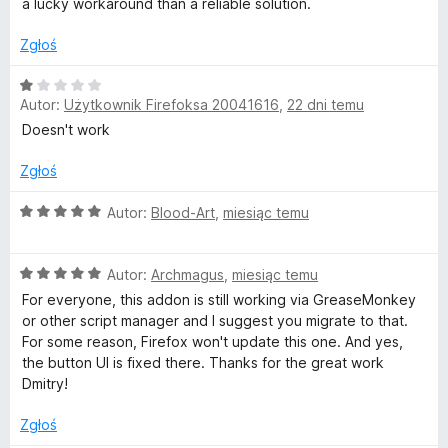
a lucky workaround than a reliable solution.
Zgłoś
O
Autor:
Użytkownik Firefoksa 20041616
,
22 dni temu
c
e
Doesn't work
n
a
Zgłoś
:
1
O
Autor:
Blood-Art
,
miesiąc temu
/
c
5
e
O
n
Autor:
Archmagus
,
miesiąc temu
c
a
For everyone, this addon is still working via GreaseMonkey
e
:
or other script manager and I suggest you migrate to that.
n
5
For some reason, Firefox won't update this one. And yes,
a
/
the button UI is fixed there. Thanks for the great work
:
5
Dmitry!
5
/
Zgłoś
5