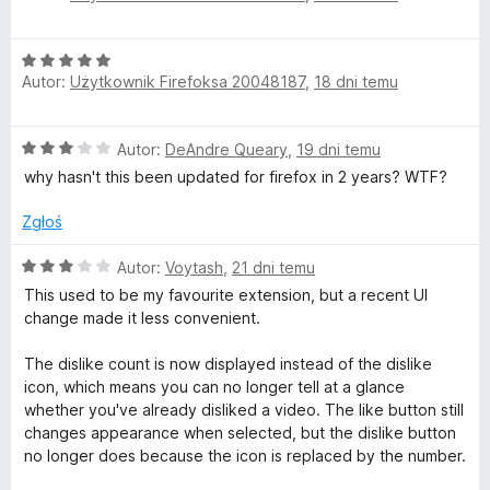
e
:
5
n
5
O
a
/
Autor:
Użytkownik Firefoksa 20048187
,
18 dni temu
c
:
5
e
5
n
/
O
Autor:
DeAndre Queary
,
19 dni temu
a
5
c
:
why hasn't this been updated for firefox in 2 years? WTF?
e
5
n
/
Zgłoś
a
5
:
O
Autor:
Voytash
,
21 dni temu
3
c
This used to be my favourite extension, but a recent UI
/
e
change made it less convenient.
5
n
a
The dislike count is now displayed instead of the dislike
:
icon, which means you can no longer tell at a glance
3
whether you've already disliked a video. The like button still
/
changes appearance when selected, but the dislike button
5
no longer does because the icon is replaced by the number.