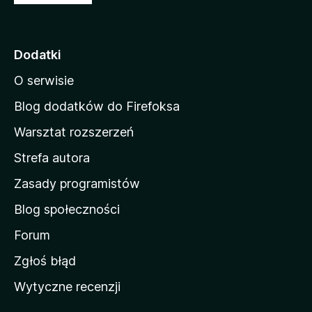
t
r
o
Dodatki
n
O serwisie
a
d
Blog dodatków do Firefoksa
o
Warsztat rozszerzeń
m
Strefa autora
o
w
Zasady programistów
a
Blog społeczności
M
o
Forum
z
Zgłoś błąd
i
Wytyczne recenzji
l
l