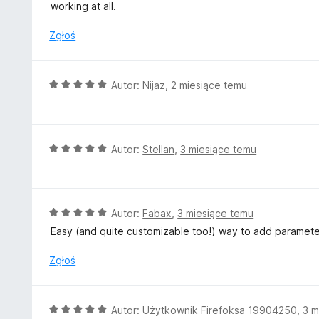
n
working at all.
a
:
Zgłoś
2
/
5
O
Autor:
Nijaz
,
2 miesiące temu
c
e
n
a
O
Autor:
Stellan
,
3 miesiące temu
:
c
5
e
/
n
5
a
O
Autor:
Fabax
,
3 miesiące temu
:
c
Easy (and quite customizable too!) way to add parameters
5
e
/
n
Zgłoś
5
a
:
5
O
Autor:
Użytkownik Firefoksa 19904250
,
3 m
/