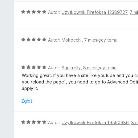
:
5
O
Autor:
Użytkownik Firefoksa 12389727
,
7 m
/
c
5
e
n
a
O
Autor:
Mokocchi
,
7 miesięcy temu
:
c
5
e
/
n
5
a
O
Autor:
Squirrelly
,
8 miesięcy temu
:
c
Working great. If you have a site like youtube and you cl
5
e
you reload the page), you need to go to Advanced Optio
/
n
apply it.
5
a
:
Zgłoś
5
/
5
O
Autor:
Użytkownik Firefoksa 19590686
,
8 m
c
e