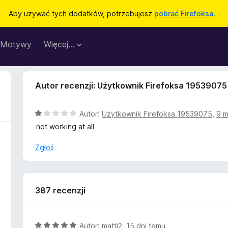
Aby używać tych dodatków, potrzebujesz
pobrać Firefoksa
.
Motywy
Więcej…
Autor recenzji: Użytkownik Firefoksa 19539075
O
Autor:
Użytkownik Firefoksa 19539075
,
9 m
c
not working at all
e
n
Zgłoś
a
:
1
/
387 recenzji
5
O
Autor:
matti2
,
15 dni temu