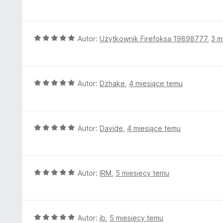
c
5
e
n
a
O
Autor:
Użytkownik Firefoksa 19898777
,
3 m
:
c
5
e
/
n
5
a
O
Autor:
Dzhake
,
4 miesiące temu
:
c
5
e
/
n
5
a
O
Autor:
Davide
,
4 miesiące temu
:
c
5
e
/
n
5
a
O
Autor:
IRM
,
5 miesięcy temu
:
c
5
e
/
n
5
a
O
Autor:
jb
,
5 miesięcy temu