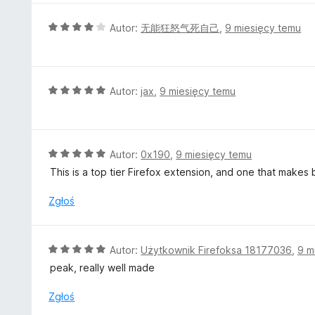
n
a
O
Autor:
无能狂怒气死自己
,
9 miesięcy temu
:
c
5
e
/
n
5
a
O
Autor:
jax
,
9 miesięcy temu
:
c
4
e
/
n
5
a
O
Autor:
0x190
,
9 miesięcy temu
:
c
This is a top tier Firefox extension, and one that make
5
e
/
n
Zgłoś
5
a
:
5
O
Autor:
Użytkownik Firefoksa 18177036
,
9 m
/
c
peak, really well made
5
e
n
Zgłoś
a