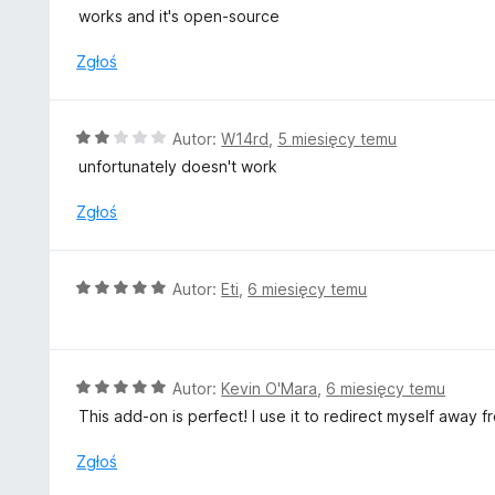
:
c
works and it's open-source
5
e
/
n
Zgłoś
5
a
:
5
O
Autor:
W14rd
,
5 miesięcy temu
/
c
unfortunately doesn't work
5
e
n
Zgłoś
a
:
2
O
Autor:
Eti
,
6 miesięcy temu
/
c
5
e
n
a
O
Autor:
Kevin O'Mara
,
6 miesięcy temu
:
c
This add-on is perfect! I use it to redirect myself away 
5
e
/
n
Zgłoś
5
a