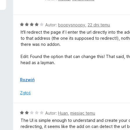
c
e
n
a
O
Autor:
boopysnoopy
,
22 dni temu
:
c
It'll redirect the page if I enter the url directly into the 
5
e
to that address (the one its supposed to redirect!), noth
/
n
there was no addon.
5
a
:
Edit: Found the option that can change this! That said, 
4
head as a layman.
/
5
...Also, why does it need permission to display notificati
↓
Rozwiń
Zgłoś
O
Autor:
Huan
,
miesiąc temu
c
The UI is simple enough to understand and create your ow
e
redirecting, it seems like the add on can detect the url b