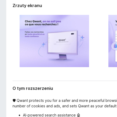
e
a
Zrzuty ekranu
r
r
z
k
e
i
n
i
F
a
i
r
e
f
o
x
O tym rozszerzeniu
🛡️ Qwant protects you for a safer and more peaceful browsi
number of cookies and ads, and sets Qwant as your default s
AI-powered search assistance 🤖