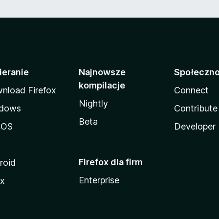
ieranie
Najnowsze
Społeczn
kompilacje
nload Firefox
Connect
Nightly
dows
Contribute
Beta
cOS
Developer
Firefox dla firm
roid
Enterprise
ux