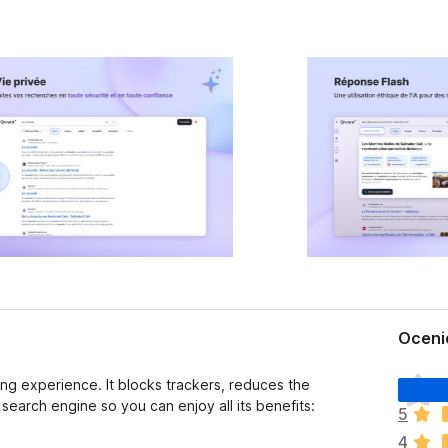
Oceni
N
ng experience. It blocks trackers, reduces the
i
earch engine so you can enjoy all its benefits:
5
e
4
m