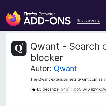
D
o
Rozszerzenia
d
a
t
k
M
Qwant - Search e
i
e
t
d
blocker
a
o
d
p
Autor:
Qwant
a
r
n
z
e
The Qwant extension sets qwant.com as you
e
r
g
o
4.3 (recenzje: 646)
59 843 użytko
4.3 (recenzje: 646)
59 843 użytkown
z
l
s
ą
z
d