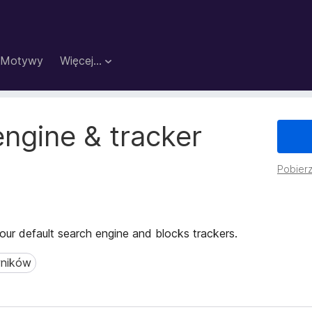
Motywy
Więcej…
ngine & tracker
Pobierz
r default search engine and blocks trackers.
wników
ików