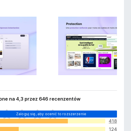
one na 4,3 przez 646 recenzentów
Zaloguj się, aby ocenić to rozszerzenie
418
124