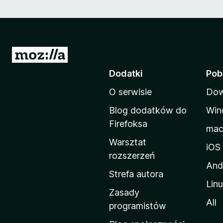
S
t
Dodatki
Pob
r
O serwisie
Dow
o
n
Blog dodatków do
Win
a
Firefoksa
ma
d
Warsztat
o
iOS
rozszerzeń
m
And
o
Strefa autora
Lin
w
Zasady
a
All
programistów
M