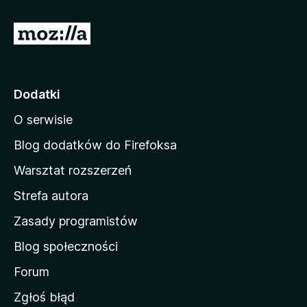
S
t
r
o
Dodatki
n
O serwisie
a
d
Blog dodatków do Firefoksa
o
Warsztat rozszerzeń
m
Strefa autora
o
w
Zasady programistów
a
Blog społeczności
M
o
Forum
z
Zgłoś błąd