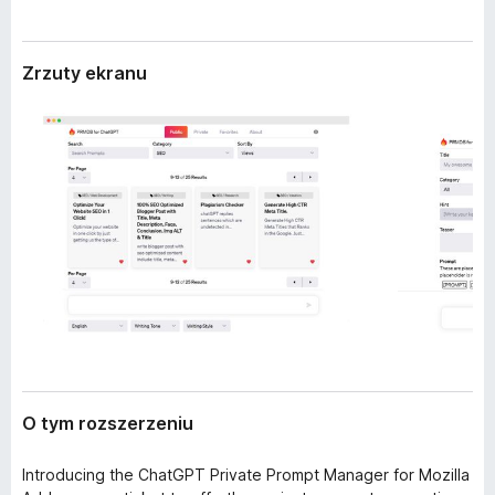
r
a
z
r
e
Zrzuty ekranu
k
n
i
i
a
F
i
r
e
f
o
x
O tym rozszerzeniu
Introducing the ChatGPT Private Prompt Manager for Mozilla