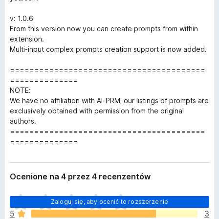
v: 1.0.6
From this version now you can create prompts from within
extension.
Multi-input complex prompts creation support is now added.
========================================
==============
NOTE:
We have no affiliation with AI-PRM; our listings of prompts are
exclusively obtained with permission from the original
authors.
========================================
==============
Ocenione na 4 przez 4 recenzentów
N
Zaloguj się, aby ocenić to rozszerzenie
i
5
3