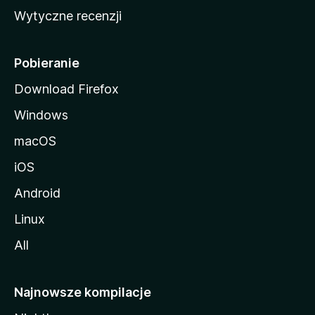
i
Wytyczne recenzji
l
l
i
Pobieranie
Download Firefox
Windows
macOS
iOS
Android
Linux
All
Najnowsze kompilacje