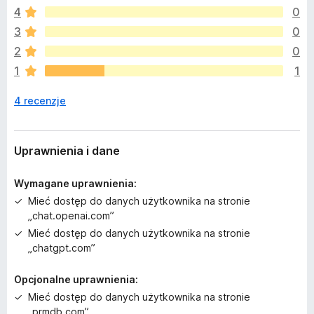
e
4
0
m
a
3
0
j
2
0
e
1
1
s
z
4 recenzje
c
z
e
o
Uprawnienia i dane
c
e
Wymagane uprawnienia:
n
Mieć dostęp do danych użytkownika na stronie
„chat.openai.com”
Mieć dostęp do danych użytkownika na stronie
„chatgpt.com”
Opcjonalne uprawnienia:
Mieć dostęp do danych użytkownika na stronie
„prmdb.com”