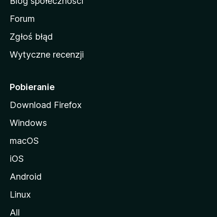
Blog społeczności
M
o
Forum
z
Zgłoś błąd
i
Wytyczne recenzji
l
l
i
Pobieranie
Download Firefox
Windows
macOS
iOS
Android
Linux
All