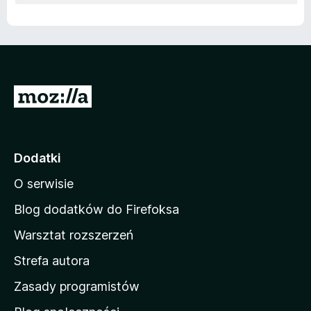
S
t
r
o
Dodatki
n
O serwisie
a
d
Blog dodatków do Firefoksa
o
Warsztat rozszerzeń
m
Strefa autora
o
w
Zasady programistów
a