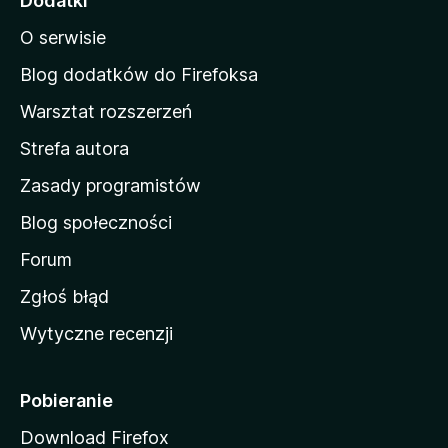
Dodatki
n
O serwisie
a
d
Blog dodatków do Firefoksa
o
Warsztat rozszerzeń
m
Strefa autora
o
w
Zasady programistów
a
Blog społeczności
M
o
Forum
z
Zgłoś błąd
i
Wytyczne recenzji
l
l
i
Pobieranie
Download Firefox