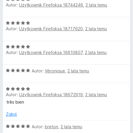
d
a
Autor:
Użytkownik Firefoksa 18744246
,
2 lata temu
c
:
e
5
u
n
/
O
a
5
c
Autor:
Użytkownik Firefoksa 18717620
,
2 lata temu
c
:
e
5
n
t
/
O
a
5
Autor:
Użytkownik Firefoksa 16610807
,
2 lata temu
c
:
i
e
5
n
/
O
o
Autor:
Véronique
,
2 lata temu
a
5
c
:
e
5
n
O
n
/
Autor:
Użytkownik Firefoksa 18672919
,
2 lata temu
c
a
5
s
e
:
très bien
n
5
e
a
/
Zgłoś
:
5
5
O
Autor:
breton
,
2 lata temu
t
/
c