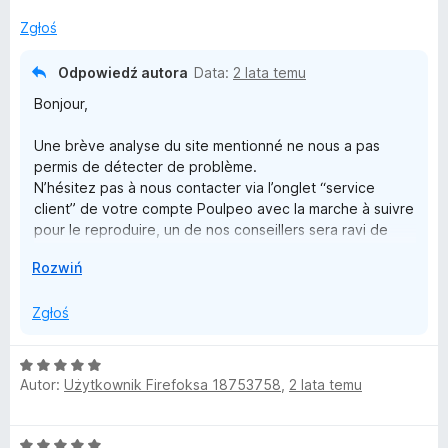
a
s
:
Zgłoś
1
h
/
Odpowiedź autora
Data:
2 lata temu
5
Bonjour,
b
Une brève analyse du site mentionné ne nous a pas
a
permis de détecter de problème.
N’hésitez pas à nous contacter via l’onglet “service
c
client” de votre compte Poulpeo avec la marche à suivre
pour le reproduire, un de nos conseillers sera ravi de
vous aider à le résoudre et de transmettre l'information à
k
↓
Rozwiń
notre équipe de développement si besoin.
Vous pouvez aussi retrouver nos conseils pour la bonne
,
Zgłoś
prise en compte de vos cashback sur nos pages
“Questions fréquentes”.
r
O
L'Équipe Poulpeo
Autor:
Użytkownik Firefoksa 18753758
,
2 lata temu
c
é
e
n
O