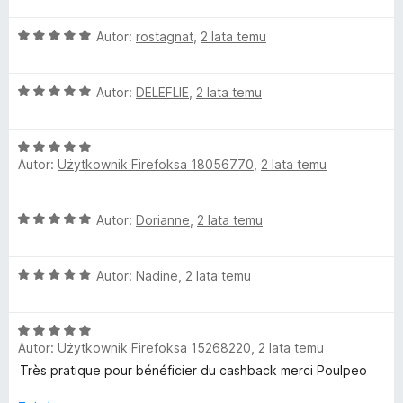
5
e
c
O
n
Autor:
rostagnat
,
2 lata temu
c
a
o
e
:
O
n
Autor:
DELEFLIE
,
2 lata temu
5
c
a
/
d
e
:
5
O
n
5
e
Autor:
Użytkownik Firefoksa 18056770
,
2 lata temu
c
a
/
e
:
5
s
n
5
O
Autor:
Dorianne
,
2 lata temu
a
/
c
:
5
p
e
5
O
n
Autor:
Nadine
,
2 lata temu
/
r
c
a
5
e
:
o
O
n
5
Autor:
Użytkownik Firefoksa 15268220
,
2 lata temu
c
a
/
e
:
5
Très pratique pour bénéficier du cashback merci Poulpeo
m
n
5