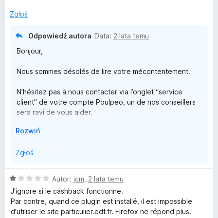
n
5
a
/
Zgłoś
o
:
5
2
Odpowiedź autora
Data:
2 lata temu
u
/
Bonjour,
5
l
Nous sommes désolés de lire votre mécontentement.
p
N’hésitez pas à nous contacter via l’onglet “service
client” de votre compte Poulpeo, un de nos conseillers
e
sera ravi de vous aider.
Vous pouvez aussi retrouver nos conseils pour la bonne
↓
Rozwiń
o
prise en compte de vos cashback sur nos pages
“Questions fréquentes”.
Zgłoś
:
L'Équipe Poulpeo
c
O
Autor:
jcm
,
2 lata temu
c
J'ignore si le cashback fonctionne.
e
Par contre, quand ce plugin est installé, il est impossible
a
n
d'utiliser le site particulier.edf.fr. Firefox ne répond plus.