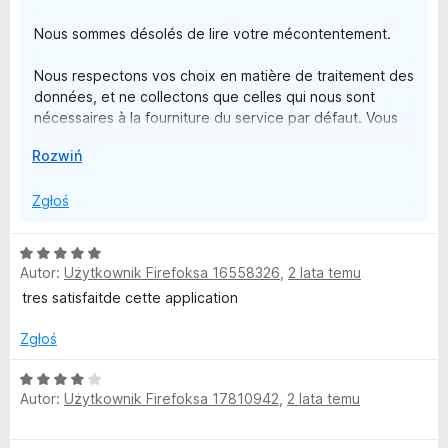
Nous sommes désolés de lire votre mécontentement.
Nous respectons vos choix en matière de traitement des
données, et ne collectons que celles qui nous sont
nécessaires à la fourniture du service par défaut. Vous
pouvez à tout moment donner ou retirer votre
↓
Rozwiń
consentement depuis la section "Paramètres de
confidentialité" de la page "Paramètres" de l'extension.
Zgłoś
N’hésitez pas à nous contacter via l’onglet “service
client” de votre compte Poulpeo, un de nos conseillers
O
sera ravi de vous aider.
Autor:
Użytkownik Firefoksa 16558326
,
2 lata temu
c
Vous pouvez aussi retrouver nos conseils pour la bonne
e
tres satisfaitde cette application
prise en compte de vos cashback sur nos pages
n
“Questions fréquentes”.
a
Zgłoś
:
L'Équipe Poulpeo
5
O
Autor:
Użytkownik Firefoksa 17810942
,
2 lata temu
/
c
5
e
n