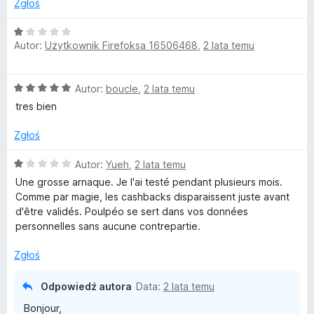
a
/
Zgłoś
o
:
5
5
O
Autor:
Użytkownik Firefoksa 16506468
,
2 lata temu
/
c
5
e
n
O
Autor:
boucle
,
2 lata temu
a
c
:
tres bien
e
1
n
/
Zgłoś
a
5
:
O
Autor:
Yueh
,
2 lata temu
5
c
Une grosse arnaque. Je l'ai testé pendant plusieurs mois.
/
e
Comme par magie, les cashbacks disparaissent juste avant
5
n
d'être validés. Poulpéo se sert dans vos données
a
personnelles sans aucune contrepartie.
:
1
Zgłoś
/
5
Odpowiedź autora
Data:
2 lata temu
Bonjour,