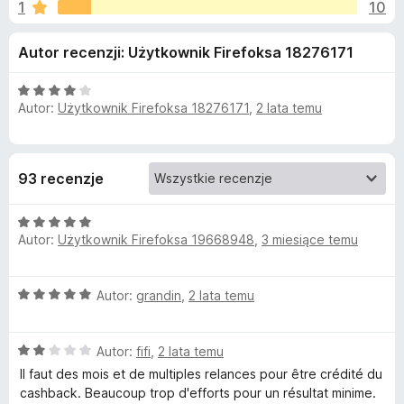
j
1
10
/
a
5
r
e
Autor recenzji: Użytkownik Firefoksa 18276171
k
i
d
O
F
Autor:
Użytkownik Firefoksa 18276171
,
2 lata temu
c
i
o
e
r
n
a
e
d
93 recenzje
:
f
4
o
a
O
/
x
Autor:
Użytkownik Firefoksa 19668948
,
3 miesiące temu
c
5
t
e
n
O
Autor:
grandin
,
2 lata temu
a
k
c
:
e
5
u
O
n
Autor:
fifi
,
2 lata temu
/
c
a
5
Il faut des mois et de multiples relances pour être crédité du
P
e
:
cashback. Beaucoup trop d'efforts pour un résultat minime.