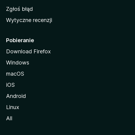
z
Zgłoś błąd
i
Wytyczne recenzji
l
l
i
Pobieranie
Download Firefox
Windows
macOS
iOS
Android
Linux
All