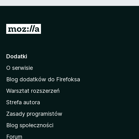
S
t
r
o
Dodatki
n
O serwisie
a
d
Blog dodatków do Firefoksa
o
Warsztat rozszerzeń
m
Strefa autora
o
w
Zasady programistów
a
Blog społeczności
M
o
Forum