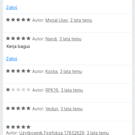
:
Zgłoś
o
5
/
O
Autor:
Mypal User
,
2 lata temu
b
5
c
e
i
O
n
Autor:
Nandi
,
3 lata temu
c
a
Kerja bagus
e
:
l
n
5
Zgłoś
a
/
e
:
5
O
Autor:
Kostia
,
3 lata temu
5
c
V
/
e
5
O
n
Autor:
RPK16
,
3 lata temu
i
c
a
e
:
O
n
Autor:
Vedun
,
3 lata temu
5
e
c
a
/
e
:
5
w
O
n
1
Autor:
Użytkownik Firefoksa 17852629
,
3 lata temu
c
a
/