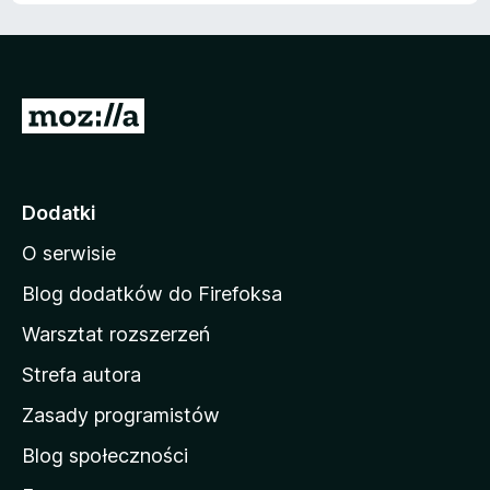
5
S
t
r
o
Dodatki
n
O serwisie
a
d
Blog dodatków do Firefoksa
o
Warsztat rozszerzeń
m
Strefa autora
o
w
Zasady programistów
a
Blog społeczności
M