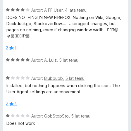
:
5
4
O
Autor:
A FF User
,
4 lata temu
/
c
DOES NOTHING IN NEW FIREFOX! Nothing on Wiki, Google,
5
e
Duckduckgo, Stackoverflow..... Useragent changes, but
n
pages do nothing, even if changing window width...🤦🏼‍♀️😓
a
👎🏼🤦🏼‍♂️🤦🏼
:
4
Zgłoś
/
5
O
Autor:
A. Luiz
,
5 lat temu
c
e
O
n
Autor:
Blubbubb
,
5 lat temu
c
a
Installed, but nothing happens when clicking the icon. The
e
:
User Agent settings are unconvenient.
n
5
a
/
Zgłoś
:
5
1
O
Autor:
GobStopSto
,
5 lat temu
/
c
Does not work
5
e