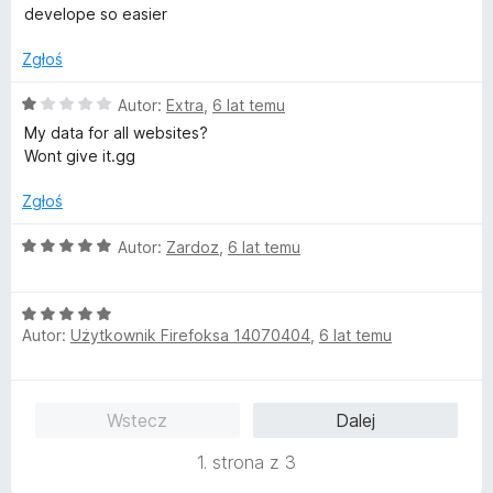
e
develope so easier
n
a
Zgłoś
:
5
O
Autor:
Extra
,
6 lat temu
/
c
My data for all websites?
5
e
Wont give it.gg
n
a
Zgłoś
:
1
O
Autor:
Zardoz
,
6 lat temu
/
c
5
e
O
n
Autor:
Użytkownik Firefoksa 14070404
,
6 lat temu
c
a
e
:
n
5
a
/
Wstecz
Dalej
:
5
5
1. strona z 3
/