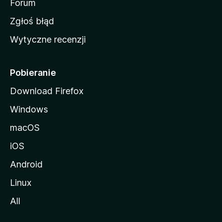
o
Forum
z
Zgłoś błąd
i
Wytyczne recenzji
l
l
i
Pobieranie
Download Firefox
Windows
macOS
iOS
Android
Linux
All