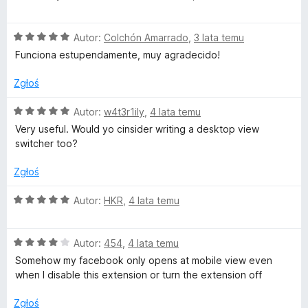
S
e
:
5
n
5
O
Autor:
Colchón Amarrado
,
3 lata temu
a
/
w
c
:
5
Funciona estupendamente, muy agradecido!
e
5
i
n
/
Zgłoś
a
5
t
:
O
Autor:
w4t3r1ily
,
4 lata temu
5
c
Very useful. Would yo cinsider writing a desktop view
/
e
c
switcher too?
5
n
a
Zgłoś
h
:
5
O
Autor:
HKR
,
4 lata temu
e
/
c
5
e
r
O
n
Autor:
454
,
4 lata temu
c
a
Somehow my facebook only opens at mobile view even
e
:
when I disable this extension or turn the extension off
n
5
a
/
Zgłoś