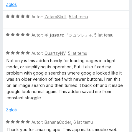
n
Zgłoś
a
:
O
Autor:
ZataraSkull
,
5 lat temu
1
c
/
e
5
O
n
Autor:
🌱 𝙅𝙪𝙨𝙤𝙧𝙚『ジュソレ』✊
,
5 lat temu
c
a
e
:
O
n
Autor:
QuartzyNV
,
5 lat temu
5
c
a
/
Not only is this addon handy for loading pages in a light
e
:
5
mode, or simplifying its operation, But it also fixed my
n
5
problem with google searches where google looked like it
a
/
was an older version of itself with newer buttons. I ran this
:
5
on an image search and then turned it back off and it made
5
google look normal again. This addon saved me from
/
constant struggle.
5
Zgłoś
O
Autor:
BananaCoder
,
6 lat temu
c
Thank you for amazing app. This app makes moblie web