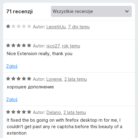
j
5
a
71 recenzji
r
e
k
O
Autor:
LepetitJu
,
7 dni temu
i
d
c
F
e
i
o
O
n
Autor:
isco27
,
rok temu
r
c
a
Nice Extension really, thank you
e
e
d
:
f
n
1
Zgłoś
a
/
o
a
:
5
O
Autor:
Lonene
,
2 lata temu
x
5
c
хорошее дополнение
t
/
e
5
n
Zgłoś
k
a
:
O
Autor:
Delano
,
2 lata temu
5
u
c
It fixed the bs going on with firefox desktop rn for me, I
/
e
couldn't get past any re captcha before this beauty of a
5
n
M
extention
a