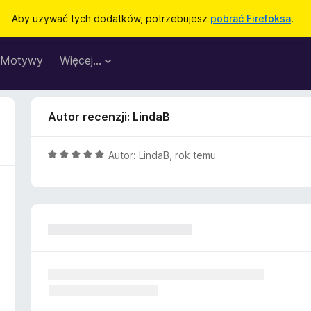
Aby używać tych dodatków, potrzebujesz
pobrać Firefoksa
.
Motywy
Więcej…
Autor recenzji: LindaB
O
Autor:
LindaB
,
rok temu
c
e
n
a
:
5
/
5