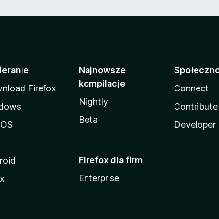
ieranie
Najnowsze
Społeczn
kompilacje
nload Firefox
Connect
Nightly
dows
Contribute
Beta
cOS
Developer
Firefox dla firm
roid
Enterprise
ux