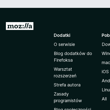
S
t
Dodatki
Pob
r
O serwisie
Dow
o
n
Blog dodatków do
Win
a
Firefoksa
ma
d
Warsztat
o
iOS
rozszerzeń
m
And
o
Strefa autora
Lin
w
Zasady
a
All
programistów
M
Blog społeczności