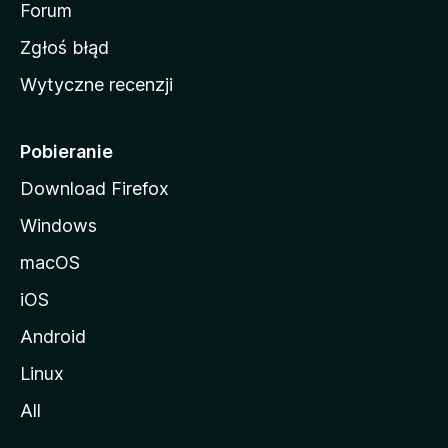
o
Forum
z
Zgłoś błąd
i
Wytyczne recenzji
l
l
i
Pobieranie
Download Firefox
Windows
macOS
iOS
Android
Linux
All