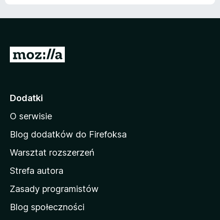
S
t
r
o
Dodatki
n
O serwisie
a
d
Blog dodatków do Firefoksa
o
Warsztat rozszerzeń
m
Strefa autora
o
w
Zasady programistów
a
Blog społeczności
M