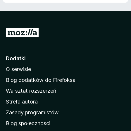
S
t
r
o
Dodatki
n
O serwisie
a
d
Blog dodatków do Firefoksa
o
Warsztat rozszerzeń
m
Strefa autora
o
w
Zasady programistów
a
Blog społeczności
M