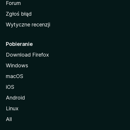
o
Forum
z
Zgłoś błąd
i
Wytyczne recenzji
l
l
i
Pobieranie
Download Firefox
Windows
macOS
iOS
Android
Linux
All