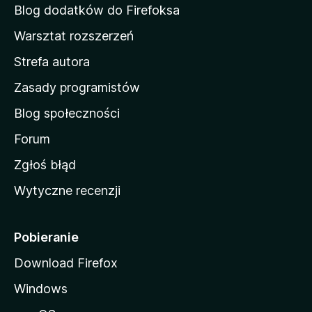
d
Blog dodatków do Firefoksa
o
Warsztat rozszerzeń
m
Strefa autora
o
w
Zasady programistów
a
Blog społeczności
M
o
Forum
z
Zgłoś błąd
i
Wytyczne recenzji
l
l
i
Pobieranie
Download Firefox
Windows