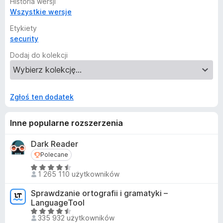
Historia wersji
Wszystkie wersje
Etykiety
security
Dodaj do kolekcji
Zgłoś ten dodatek
Inne popularne rozszerzenia
Dark Reader
Polecane
Polecane
O
1 265 110 użytkowników
c
e
Sprawdzanie ortografii i gramatyki –
n
LanguageTool
a
O
335 932 użytkowników
:
c