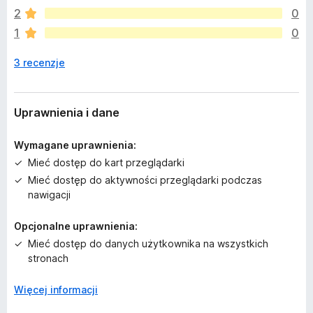
j
2
0
e
1
0
s
z
3 recenzje
c
z
e
o
Uprawnienia i dane
c
e
Wymagane uprawnienia:
n
Mieć dostęp do kart przeglądarki
Mieć dostęp do aktywności przeglądarki podczas
nawigacji
Opcjonalne uprawnienia:
Mieć dostęp do danych użytkownika na wszystkich
stronach
Więcej informacji