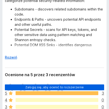
categorize potential security-related information:
Subdomains - discovers related subdomains within the
code.
Endpoints & Paths - uncovers potential API endpoints
and other useful paths.
Potential Secrets - scans for API keys, tokens, and
other sensitive data using pattern matching and
Shannon entropy checks.
Potential DOM XSS Sinks - identifies dangerous
properties and functions like .innerHTML and
document.write.
↓
Rozwiń
Interesting Parameters - flags potentially vulnerable
URL parameters (e.g., redirect, debug, url).
Source Maps - finds links to source maps which can
Ocenione na 5 przez 3 recenzentów
expose original source code.
If it is a valid source map, the extension tries to
N
Zaloguj się, aby ocenić to rozszerzenie
deconstruct source files based on data there
i
5
3
e
JS Libraries - lists identified JavaScript libraries and
4
0
m
their versions.
a
3
0