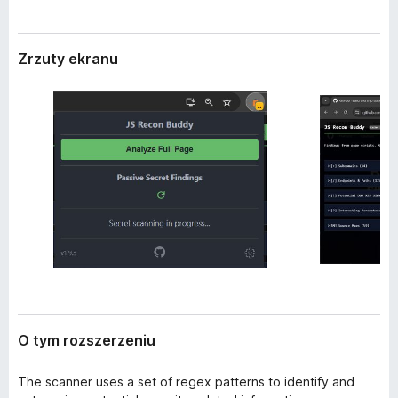
r
a
z
r
e
Zrzuty ekranu
k
n
i
i
a
F
i
r
e
f
o
x
O tym rozszerzeniu
The scanner uses a set of regex patterns to identify and