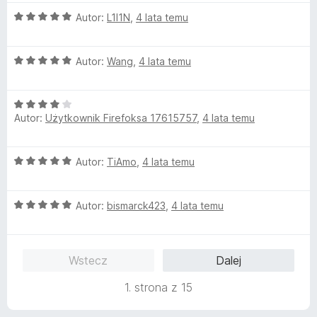
5
e
O
n
Autor:
L1I1N
,
4 lata temu
c
a
e
:
O
n
Autor:
Wang
,
4 lata temu
3
c
a
/
e
:
5
O
n
5
Autor:
Użytkownik Firefoksa 17615757
,
4 lata temu
c
a
/
e
:
5
n
5
O
Autor:
TiAmo
,
4 lata temu
a
/
c
:
5
e
4
O
n
Autor:
bismarck423
,
4 lata temu
/
c
a
5
e
:
n
5
Wstecz
Dalej
a
/
:
5
1. strona z 15
5
/