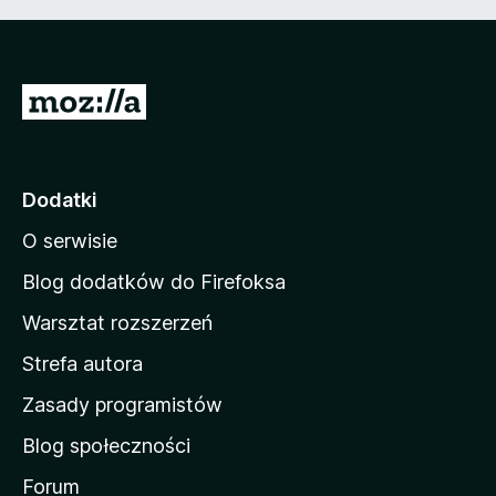
5
S
t
r
o
Dodatki
n
O serwisie
a
d
Blog dodatków do Firefoksa
o
Warsztat rozszerzeń
m
Strefa autora
o
w
Zasady programistów
a
Blog społeczności
M
o
Forum