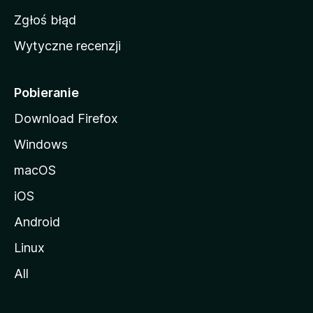
z
Zgłoś błąd
i
Wytyczne recenzji
l
l
i
Pobieranie
Download Firefox
Windows
macOS
iOS
Android
Linux
All