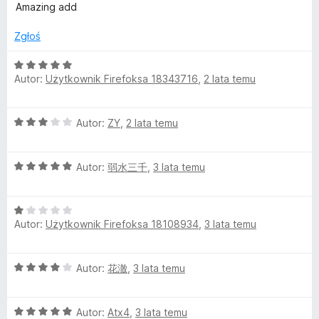
c
a
Amazing add
e
:
n
1
Zgłoś
a
/
:
5
O
5
Autor:
Użytkownik Firefoksa 18343716
,
2 lata temu
c
/
e
5
n
O
Autor:
ZY
,
2 lata temu
a
c
:
e
5
O
n
Autor:
弱水三千
,
3 lata temu
/
c
a
5
e
:
O
n
3
Autor:
Użytkownik Firefoksa 18108934
,
3 lata temu
c
a
/
e
:
5
n
5
O
Autor:
花澈
,
3 lata temu
a
/
c
:
5
e
1
O
n
Autor:
Atx4
,
3 lata temu
/