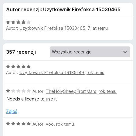
j
5
a
Autor recenzji: Użytkownik Firefoksa 15030465
r
e
k
O
i
Autor:
Użytkownik Firefoksa 15030465
,
7 lat temu
d
c
F
e
n
i
o
a
r
357 recenzji
:
e
d
4
f
O
/
o
a
Autor:
Użytkownik Firefoksa 19135189
,
rok temu
c
5
x
e
n
t
O
Autor:
TheHolySheepFromMars
,
rok temu
a
c
:
Needs a license to use it
k
e
5
n
/
Zgłoś
u
a
5
:
O
Autor:
voo
,
rok temu
1
c
H
/