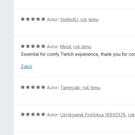
5
e
/
n
5
a
O
Autor:
StellerRJ
,
rok temu
:
c
5
e
/
n
5
a
O
Autor:
Meidi
,
rok temu
:
c
Essential for comfy Twitch experience, thank you for co
5
e
/
n
Zgłoś
5
a
:
5
O
Autor:
Tammyaki
,
rok temu
/
c
5
e
n
a
O
Autor:
Użytkownik Firefoksa 18955378
,
rok
:
c
5
e
/
n