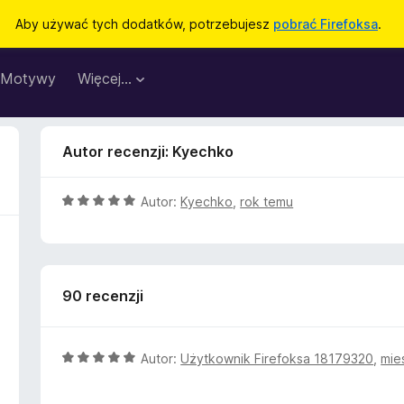
Aby używać tych dodatków, potrzebujesz
pobrać Firefoksa
.
Motywy
Więcej…
Autor recenzji: Kyechko
O
Autor:
Kyechko
,
rok temu
c
e
n
a
90 recenzji
:
5
/
5
O
Autor:
Użytkownik Firefoksa 18179320
,
mie
c
e