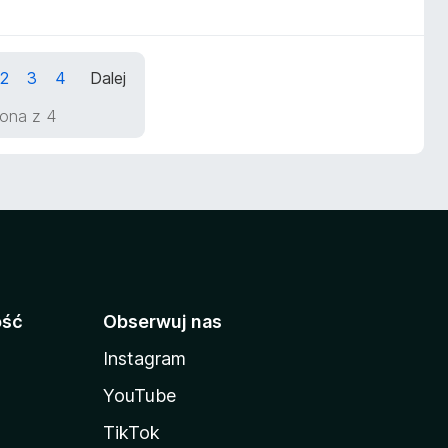
2
3
4
Dalej
trona z 4
ość
Obserwuj nas
Instagram
YouTube
TikTok