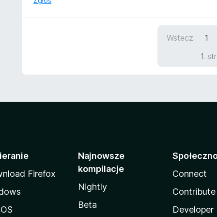
Zgłoś
5
Wstecz
1
1. s
ieranie
Najnowsze
Społeczn
kompilacje
nload Firefox
Connect
Nightly
dows
Contribute
Beta
cOS
Developer