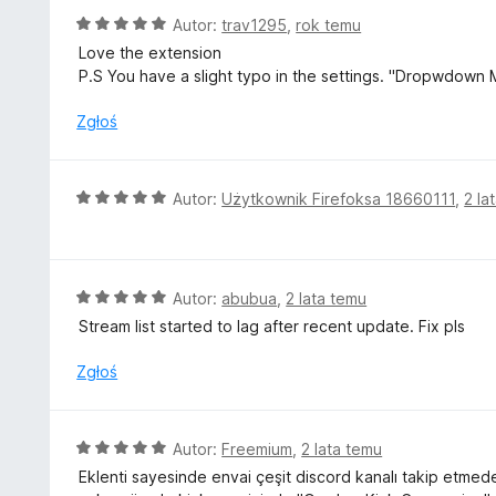
5
a
O
Autor:
trav1295
,
rok temu
:
c
Love the extension
5
e
P.S You have a slight typo in the settings. "Dropwdown 
/
n
5
a
Zgłoś
:
5
/
O
Autor:
Użytkownik Firefoksa 18660111
,
2 la
5
c
e
n
a
O
Autor:
abubua
,
2 lata temu
:
c
Stream list started to lag after recent update. Fix pls
5
e
/
n
Zgłoś
5
a
:
5
O
Autor:
Freemium
,
2 lata temu
/
c
Eklenti sayesinde envai çeşit discord kanalı takip etme
5
e