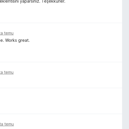
lentisini yaparsınız. Teşekkürler.
ata temu
ive. Works great.
ata temu
ata temu