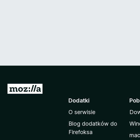
S
t
Dodatki
Pob
r
O serwisie
Dow
o
n
Blog dodatków do
Win
a
Firefoksa
ma
d