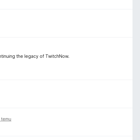
ntinuing the legacy of TwitchNow.
 temu