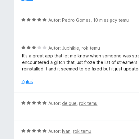
5
a
:
5
O
Autor:
Pedro Gomes
,
10 miesięcy temu
/
c
5
e
n
a
O
Autor:
Juphikie
,
rok temu
:
c
It's a great app that let me know when someone was str
5
e
encountered a glitch that just froze the list of streamer
/
n
reinstalled it and it seemed to be fixed but it just updated
5
a
:
Zgłoś
3
/
5
O
Autor:
deigue
,
rok temu
c
e
n
a
O
Autor:
Ivan
,
rok temu
:
c