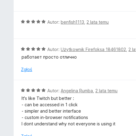
c
5
e
/
n
5
a
O
Autor:
benfish1113
,
2 lata temu
:
c
5
e
/
n
5
a
O
Autor:
Użytkownik Firefoksa 18461802
,
2 l
:
c
работает просто отлично
5
e
/
n
Zgłoś
5
a
:
5
O
Autor:
Angelina Rumba
,
2 lata temu
/
c
It's like Twitch but better :
5
e
- can be accessed in 1 click
n
- simpler and better interface
a
- custom in-browser notifications
:
I dont understand why not everyone is using it
5
/