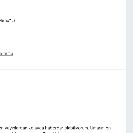
Menu" :)
ta temu
den yayınlardan kolayca haberdar olabiliyorum. Umarım en