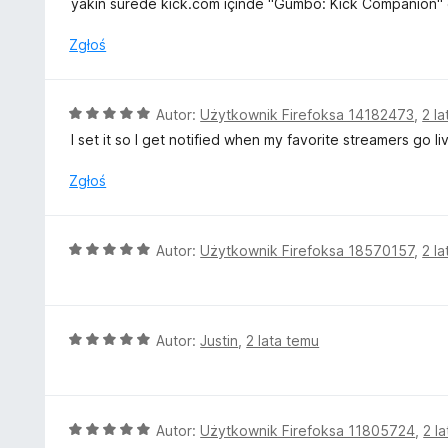
yakın sürede kick.com içinde "Gumbo: Kick Companion" ek
n
a
Zgłoś
:
5
/
O
Autor:
Użytkownik Firefoksa 14182473
,
2 l
5
c
I set it so I get notified when my favorite streamers go l
e
n
Zgłoś
a
:
5
O
Autor:
Użytkownik Firefoksa 18570157
,
2 l
/
c
5
e
n
a
O
Autor:
Justin
,
2 lata temu
:
c
5
e
/
n
5
a
O
Autor:
Użytkownik Firefoksa 11805724
,
2 l
: