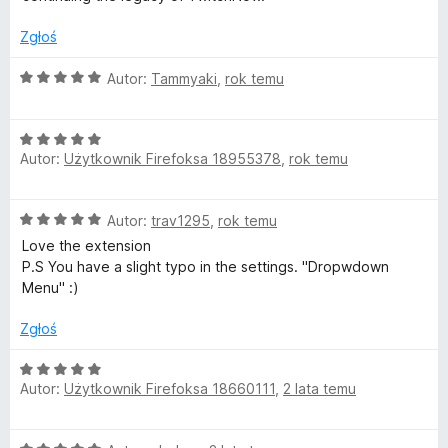
o
n
5
a
/
Zgłoś
n
:
5
5
O
Autor:
Tammyaki
,
rok temu
/
c
5
e
O
n
Autor:
Użytkownik Firefoksa 18955378
,
rok temu
c
a
e
:
n
5
O
Autor:
trav1295
,
rok temu
a
/
c
:
5
Love the extension
e
5
P.S You have a slight typo in the settings. "Dropwdown
n
/
Menu" :)
a
5
:
Zgłoś
5
/
O
5
Autor:
Użytkownik Firefoksa 18660111
,
2 lata temu
c
e
n