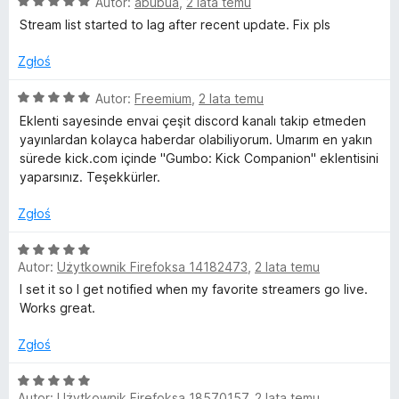
O
Autor:
abubua
,
2 lata temu
a
c
:
Stream list started to lag after recent update. Fix pls
e
5
n
/
Zgłoś
a
5
:
O
Autor:
Freemium
,
2 lata temu
5
c
Eklenti sayesinde envai çeşit discord kanalı takip etmeden
/
e
yayınlardan kolayca haberdar olabiliyorum. Umarım en yakın
5
n
sürede kick.com içinde "Gumbo: Kick Companion" eklentisini
a
yaparsınız. Teşekkürler.
:
5
Zgłoś
/
5
O
Autor:
Użytkownik Firefoksa 14182473
,
2 lata temu
c
e
I set it so I get notified when my favorite streamers go live.
n
Works great.
a
:
Zgłoś
5
/
O
Autor:
Użytkownik Firefoksa 18570157
,
2 lata temu