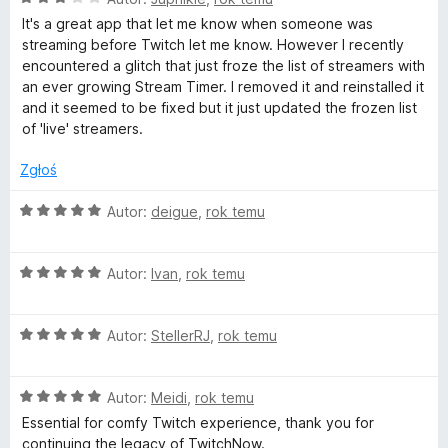
c
c
a
/
It's a great app that let me know when someone was
e
:
5
streaming before Twitch let me know. However I recently
n
5
h
encountered a glitch that just froze the list of streamers with
a
/
an ever growing Stream Timer. I removed it and reinstalled it
:
5
and it seemed to be fixed but it just updated the frozen list
C
3
of 'live' streamers.
/
o
5
Zgłoś
m
O
Autor:
deigue
,
rok temu
c
e
p
O
n
Autor:
Ivan
,
rok temu
c
a
a
e
:
O
n
Autor:
StellerRJ
,
rok temu
5
n
c
a
/
e
:
5
O
n
i
Autor:
Meidi
,
rok temu
5
c
a
/
Essential for comfy Twitch experience, thank you for
e
:
5
continuing the legacy of TwitchNow.