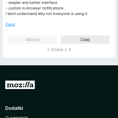
n
- simpler and better interface
a
- custom in-browser notifications
:
I dont understand why not everyone is using it
5
/
Zgłoś
5
Wstecz
Dalej
1. strona z 4
S
t
r
o
Dodatki
n
O serwisie