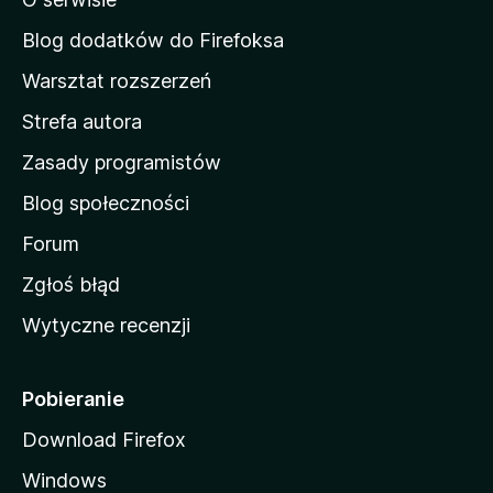
a
d
Blog dodatków do Firefoksa
o
Warsztat rozszerzeń
m
Strefa autora
o
w
Zasady programistów
a
Blog społeczności
M
o
Forum
z
Zgłoś błąd
i
Wytyczne recenzji
l
l
i
Pobieranie
Download Firefox
Windows