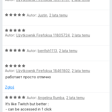
5
c
e
n
O
Autor:
Justin
,
2 lata temu
a
c
:
e
5
O
n
/
Autor:
Użytkownik Firefoksa 11805724
,
2 lata temu
c
a
5
e
:
n
5
O
Autor:
benfish1113
,
2 lata temu
a
/
c
:
5
e
5
O
n
/
Autor:
Użytkownik Firefoksa 18461802
,
2 lata temu
c
a
5
e
:
работает просто отлично
n
5
a
/
Zgłoś
:
5
5
O
Autor:
Angelina Rumba
,
2 lata temu
/
c
It's like Twitch but better :
5
e
- can be accessed in 1 click