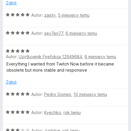
:
Zgłoś
3
u
/
O
Autor:
zaisty
,
5 miesięcy temu
5
c
m
e
O
n
Autor:
sev7en77
,
6 miesięcy temu
b
c
a
e
:
o
O
n
5
Autor:
Użytkownik Firefoksa 12949684
,
8 miesięcy temu
c
a
/
e
:
5
Everything I wanted from Twitch Now before it became
:
n
5
obsolete but more stable and responsive
a
/
T
:
5
Zgłoś
5
w
/
O
Autor:
Pedro Gomes
,
10 miesięcy temu
5
c
e
i
O
n
Autor:
Kyechko
,
rok temu
c
a
t
e
:
O
n
Autor:
Juphikie
,
rok temu
5