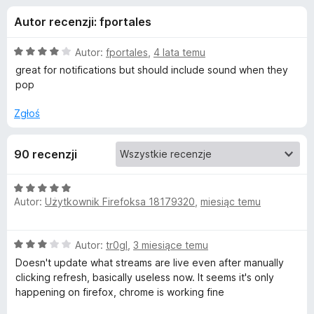
j
5
a
Autor recenzji: fportales
r
e
k
O
Autor:
fportales
,
4 lata temu
i
d
c
great for notifications but should include sound when they
F
e
pop
n
i
o
a
r
Zgłoś
:
e
d
4
f
90 recenzji
/
o
a
5
x
O
t
Autor:
Użytkownik Firefoksa 18179320
,
miesiąc temu
c
e
n
k
O
Autor:
tr0gl
,
3 miesiące temu
a
c
:
Doesn't update what streams are live even after manually
u
e
5
clicking refresh, basically useless now. It seems it's only
n
/
happening on firefox, chrome is working fine
G
a
5