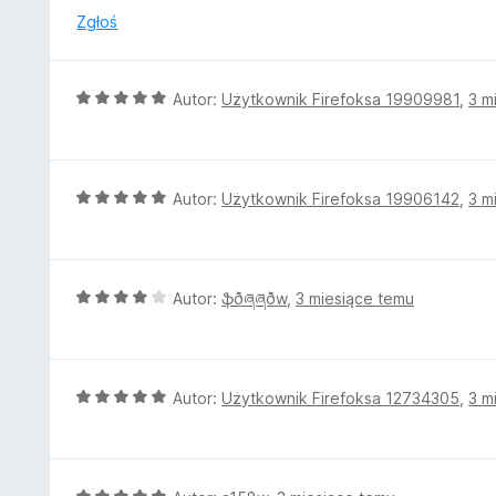
n
Zgłoś
a
:
5
O
Autor:
Użytkownik Firefoksa 19909981
,
3 m
/
c
5
e
n
a
O
Autor:
Użytkownik Firefoksa 19906142
,
3 m
:
c
5
e
/
n
5
a
O
Autor:
ֆðཞཞðw
,
3 miesiące temu
:
c
5
e
/
n
5
a
O
Autor:
Użytkownik Firefoksa 12734305
,
3 m
:
c
4
e
/
n
5
a