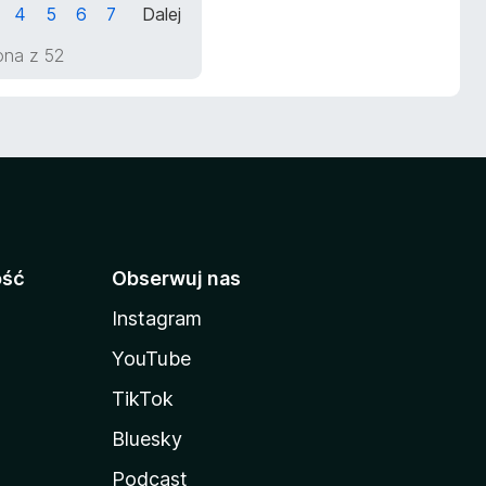
4
5
6
7
Dalej
rona z 52
ość
Obserwuj nas
Instagram
YouTube
TikTok
Bluesky
Podcast