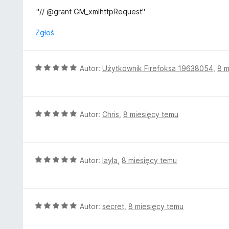
:
"// @grant GM_xmlhttpRequest"
1
/
Zgłoś
5
O
Autor:
Użytkownik Firefoksa 19638054
,
8 m
c
e
n
a
O
Autor:
Chris
,
8 miesięcy temu
:
c
5
e
/
n
5
a
O
Autor:
layla
,
8 miesięcy temu
:
c
5
e
/
n
5
a
O
Autor:
secret
,
8 miesięcy temu
:
c
5
e