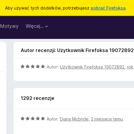
Aby używać tych dodatków, potrzebujesz
pobrać Firefoksa
.
Motywy
Więcej…
Autor recenzji: Użytkownik Firefoksa 19072892
O
Autor:
Użytkownik Firefoksa 19072892
,
rok
c
e
n
a
1292 recenzje
:
5
/
5
O
Autor:
Diana Mcbride
,
2 miesiące temu
c
e