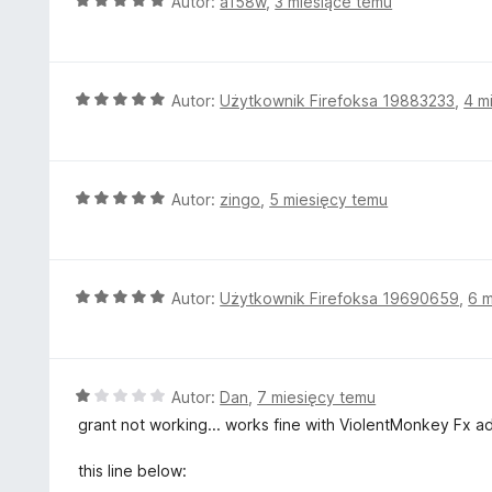
O
Autor:
a158w
,
3 miesiące temu
:
c
5
e
/
n
5
a
O
Autor:
Użytkownik Firefoksa 19883233
,
4 m
:
c
5
e
/
n
5
a
O
Autor:
zingo
,
5 miesięcy temu
:
c
5
e
/
n
5
a
O
Autor:
Użytkownik Firefoksa 19690659
,
6 m
:
c
5
e
/
n
5
a
O
Autor:
Dan
,
7 miesięcy temu
:
c
grant not working... works fine with ViolentMonkey Fx ad
5
e
/
n
this line below:
5
a