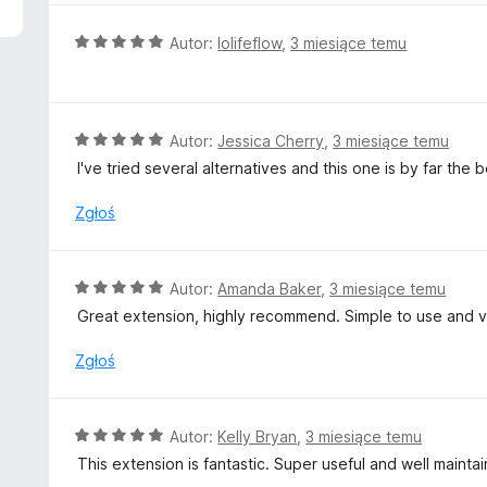
n
a
O
Autor:
lolifeflow
,
3 miesiące temu
:
c
5
e
/
n
5
a
O
Autor:
Jessica Cherry
,
3 miesiące temu
:
c
I've tried several alternatives and this one is by far the
5
e
/
n
Zgłoś
5
a
:
5
O
Autor:
Amanda Baker
,
3 miesiące temu
/
c
Great extension, highly recommend. Simple to use and v
5
e
n
Zgłoś
a
:
5
O
Autor:
Kelly Bryan
,
3 miesiące temu
/
c
This extension is fantastic. Super useful and well maintai
5
e