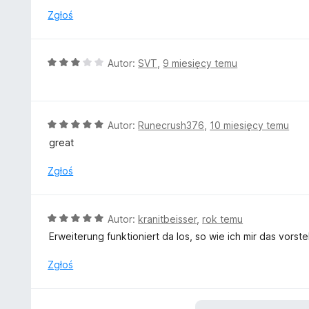
n
Zgłoś
a
:
5
O
Autor:
SVT
,
9 miesięcy temu
/
c
5
e
n
a
O
Autor:
Runecrush376
,
10 miesięcy temu
:
c
great
3
e
/
n
Zgłoś
5
a
:
5
O
Autor:
kranitbeisser
,
rok temu
/
c
Erweiterung funktioniert da los, so wie ich mir das vorste
5
e
n
Zgłoś
a
:
5