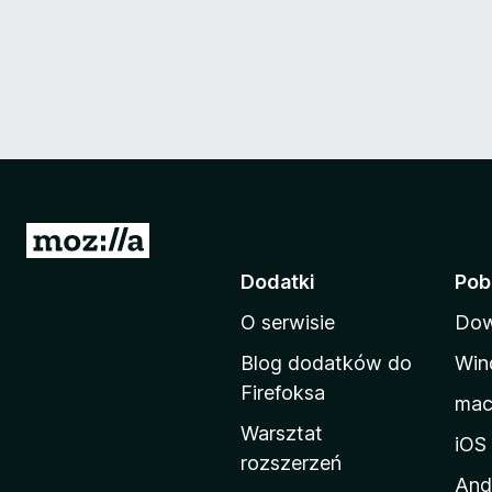
S
t
Dodatki
Pob
r
O serwisie
Dow
o
n
Blog dodatków do
Win
a
Firefoksa
ma
d
Warsztat
o
iOS
rozszerzeń
m
And