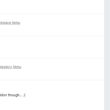
iesiące temu
iesięcy temu
don though... ;(