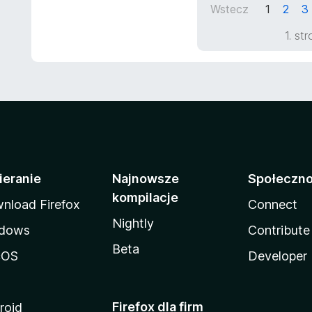
Wstecz
1
2
3
/
5
1. st
ieranie
Najnowsze
Społeczn
kompilacje
nload Firefox
Connect
Nightly
dows
Contribute
Beta
cOS
Developer
Firefox dla firm
roid