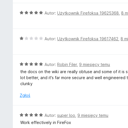
/
n
5
a
O
Autor:
Użytkownik Firefoksa 19625368
,
8 m
:
c
5
e
/
n
5
a
O
Autor:
Użytkownik Firefoksa 19617462
,
8 m
:
c
5
e
/
n
5
a
O
Autor:
Robin Filer
,
9 miesięcy temu
:
c
the docs on the wiki are really obtuse and some of it is
1
e
lot better, and it's far more secure and well engineered th
/
n
clunky
5
a
:
Zgłoś
5
/
5
O
Autor:
super loo
,
9 miesięcy temu
c
Work effectively in FireFox
e