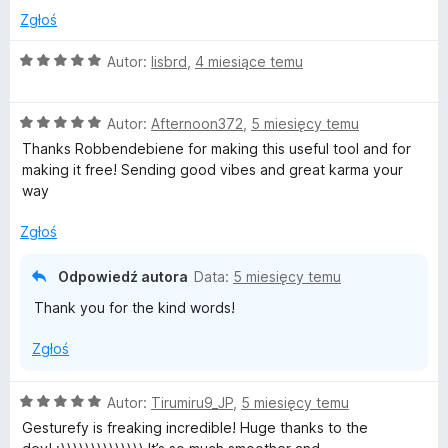
5
:
Zgłoś
5
/
O
Autor:
lisbrd
,
4 miesiące temu
5
c
e
O
n
Autor:
Afternoon372
,
5 miesięcy temu
c
a
Thanks Robbendebiene for making this useful tool and for
e
:
making it free! Sending good vibes and great karma your
n
5
way
a
/
:
5
Zgłoś
5
/
Odpowiedź autora
Data:
5 miesięcy temu
5
Thank you for the kind words!
Zgłoś
O
Autor:
Tirumiru9_JP
,
5 miesięcy temu
c
Gesturefy is freaking incredible! Huge thanks to the
e