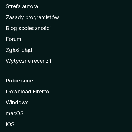
Strefa autora
o
w
Zasady programistów
a
Blog społeczności
M
o
Forum
z
Zgłoś błąd
i
Wytyczne recenzji
l
l
i
Pobieranie
Download Firefox
Windows
macOS
iOS