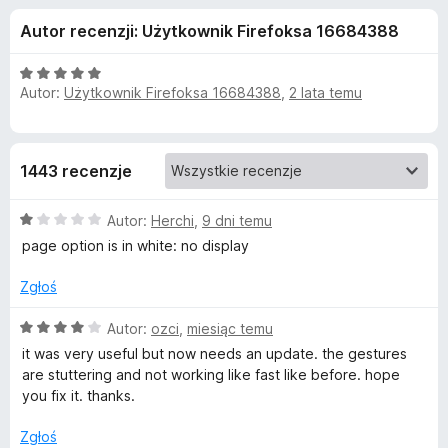
j
5
a
Autor recenzji: Użytkownik Firefoksa 16684388
r
e
k
O
i
Autor:
Użytkownik Firefoksa 16684388
,
2 lata temu
d
c
F
e
n
i
o
a
r
1443 recenzje
:
e
d
5
f
O
/
Autor:
Herchi
,
9 dni temu
o
a
c
5
page option is in white: no display
x
e
n
t
Zgłoś
a
:
O
Autor:
ozci
,
miesiąc temu
k
1
c
it was very useful but now needs an update. the gestures
/
e
are stuttering and not working like fast like before. hope
u
5
n
you fix it. thanks.
a
G
:
Zgłoś