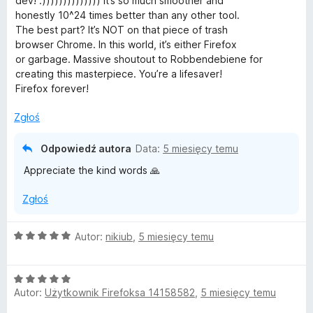
dev! :)))))))))))))) It’s so much smoother and
n
honestly 10^24 times better than any other tool.
a
The best part? It’s NOT on that piece of trash
:
browser Chrome. In this world, it’s either Firefox
5
or garbage. Massive shoutout to Robbendebiene for
/
creating this masterpiece. You’re a lifesaver!
5
Firefox forever!
Zgłoś
Odpowiedź autora
Data:
5 miesięcy temu
Appreciate the kind words 🙏
Zgłoś
O
Autor:
nikiub
,
5 miesięcy temu
c
e
O
n
Autor:
Użytkownik Firefoksa 14158582
,
5 miesięcy temu
c
a
e
: