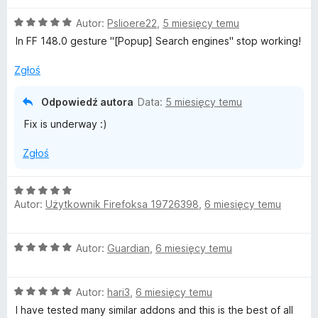
n
5
O
Autor:
Pslioere22
,
5 miesięcy temu
a
/
c
:
5
In FF 148.0 gesture "[Popup] Search engines" stop working!
e
5
n
/
Zgłoś
a
5
:
Odpowiedź autora
Data:
5 miesięcy temu
5
Fix is underway :)
/
5
Zgłoś
O
Autor:
Użytkownik Firefoksa 19726398
,
6 miesięcy temu
c
e
n
O
Autor:
Guardian
,
6 miesięcy temu
a
c
:
e
5
O
n
Autor:
hari3
,
6 miesięcy temu
/
c
a
5
I have tested many similar addons and this is the best of all