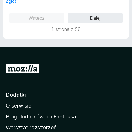
Zgłoś
/
5
Wstecz
Dalej
1. strona z 58
S
t
r
o
Dodatki
n
O serwisie
a
d
Blog dodatków do Firefoksa
o
Warsztat rozszerzeń
m