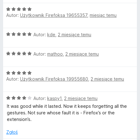
4
/
O
e
5
Autor:
Użytkownik Firefoksa 19655357
,
miesiąc temu
c
e
s
n
O
Autor:
kde
,
2 miesiące temu
a
t
c
:
e
5
O
n
Autor:
mathoo
,
2 miesiące temu
u
/
c
a
5
e
:
r
O
n
5
Autor:
Użytkownik Firefoksa 19955680
,
2 miesiące temu
c
a
/
e
e
:
5
n
5
O
Autor:
kaspy1
,
2 miesiące temu
a
f
/
c
:
5
It was good while it lasted. Now it keeps forgetting all the
e
5
gestures. Not sure whose fault it is - Firefox’s or the
y
n
/
extension’s.
a
5
:
Zgłoś
4