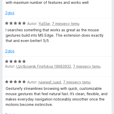
e
:
with maximum number of features and works well
n
5
a
/
Zgłoś
:
5
5
O
Autor:
YuiStar
,
7 miesięcy temu
/
c
I searches something that works as great as the mouse
5
e
gestures build into MS Edge. This extension does exactly
n
that and even better! 5/5
a
:
Zgłoś
5
/
O
5
Autor:
Użytkownik Firefoksa 19683932
,
7 miesięcy temu
c
e
n
O
Autor:
nawwaf_juaid
,
7 miesięcy temu
a
c
:
Gesturefy streamlines browsing with quick, customizable
e
5
mouse gestures that feel natural fast. It’s clean, flexible, and
n
/
makes everyday navigation noticeably smoother once the
a
5
motions become instinctive.
:
5