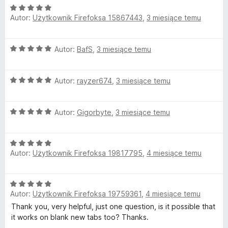
/
O
5
Autor:
Użytkownik Firefoksa 15867443
,
3 miesiące temu
c
e
n
O
Autor:
BafS
,
3 miesiące temu
a
c
:
e
5
O
n
Autor:
rayzer674
,
3 miesiące temu
/
c
a
5
e
:
O
n
Autor:
Gigorbyte
,
3 miesiące temu
5
c
a
/
e
:
5
O
n
5
Autor:
Użytkownik Firefoksa 19817795
,
4 miesiące temu
c
a
/
e
:
5
n
5
O
a
/
Autor:
Użytkownik Firefoksa 19759361
,
4 miesiące temu
c
:
5
e
Thank you, very helpful, just one question, is it possible that
5
n
it works on blank new tabs too? Thanks.
/
a