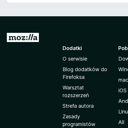
S
t
Dodatki
Pob
r
O serwisie
Dow
o
n
Blog dodatków do
Win
a
Firefoksa
ma
d
Warsztat
o
iOS
rozszerzeń
m
And
o
Strefa autora
Lin
w
Zasady
a
All
programistów