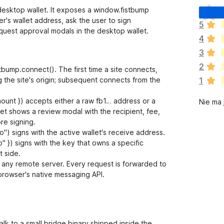
N
 desktop wallet. It exposes a window.fistbump
i
's wallet address, ask the user to sign
5
e
quest approval modals in the desktop wallet.
4
m
a
3
j
2
ump.connect(). The first time a site connects,
e
 the site's origin; subsequent connects from the
1
s
z
unt }) accepts either a raw fb1… address or a
Nie ma 
c
et shows a review modal with the recipient, fee,
z
re signing.
e
 signs with the active wallet's receive address.
o
 }) signs with the key that owns a specific
c
t side.
e
o any remote server. Every request is forwarded to
n
 browser's native messaging API.
lk to a small bridge binary shipped inside the