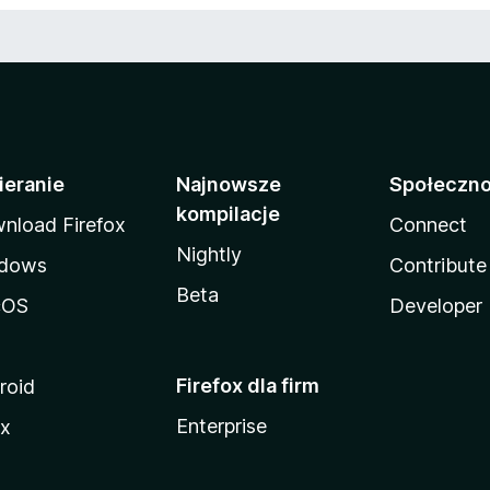
ieranie
Najnowsze
Społeczn
kompilacje
nload Firefox
Connect
Nightly
dows
Contribute
Beta
cOS
Developer
Firefox dla firm
roid
Enterprise
ux