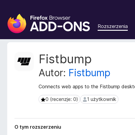
D
o
Rozszerzenia
d
a
t
k
M
Fistbump
i
e
t
d
Autor:
Fistbump
a
o
d
p
a
Connects web apps to the Fistbump deskto
r
n
z
e
0 (recenzje: 0)
1 użytkownik
0 (recenzje: 0)
1 użytkownik
e
r
g
o
z
l
s
ą
O tym rozszerzeniu
z
d