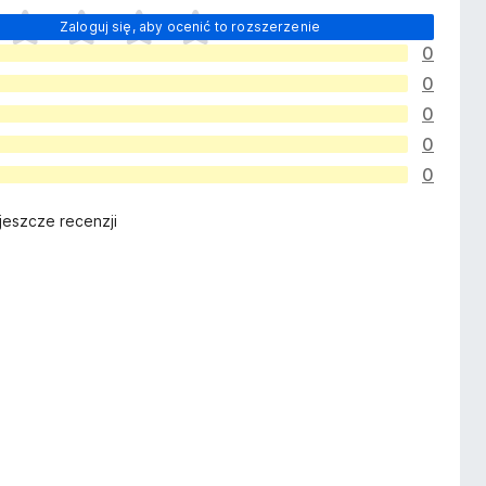
Zaloguj się, aby ocenić to rozszerzenie
0
0
0
0
0
jeszcze recenzji