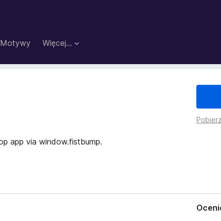
Motywy
Więcej…
Pobierz
p app via window.fistbump.
Oceni