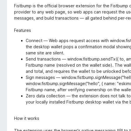
e
a
Fistbump is the official browser extension for the Fistbump
r
r
provider to any web page, so web apps can request the user
z
messages, and build transactions — all gated behind per-re
k
e
i
n
Features
i
F
a
i
Connect — Web apps request access with window.fistb
r
the desktop wallet pops a confirmation modal showing
same site are silent.
e
Send transactions — window.fistbump.sendTx({ to, amo
f
Fistbump name (resolved on the wallet side). The wall
o
and total, and requires the wallet to be unlocked befo
x
Sign messages — window.fistbump.signMessage("hello")
window.fistbump.signMessage("hello", { name: "eskimo"
Fistbump name, after verifying ownership on the walle
Zero data collection — the extension does not talk t
your locally installed Fistbump desktop wallet via the
How it works
The extension uses the browser's native messaging API to ta