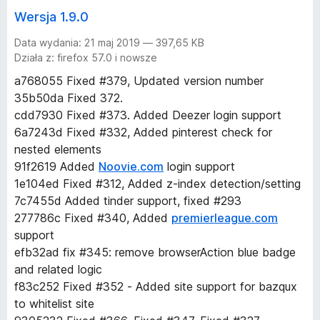
Wersja 1.9.0
Data wydania: 21 maj 2019 — 397,65 KB
Działa z: firefox 57.0 i nowsze
a768055 Fixed #379, Updated version number
35b50da Fixed 372.
cdd7930 Fixed #373. Added Deezer login support
6a7243d Fixed #332, Added pinterest check for
nested elements
91f2619 Added
Noovie.com
login support
1e104ed Fixed #312, Added z-index detection/setting
7c7455d Added tinder support, fixed #293
277786c Fixed #340, Added
premierleague.com
support
efb32ad fix #345: remove browserAction blue badge
and related logic
f83c252 Fixed #352 - Added site support for bazqux
to whitelist site