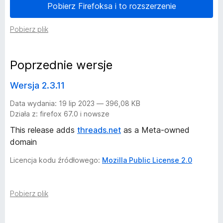
Pobierz Firefoksa i to rozszerzenie
d
Pobierz plik
a
Poprzednie wersje
t
Wersja 2.3.11
k
Data wydania: 19 lip 2023 — 396,08 KB
u
Działa z: firefox 67.0 i nowsze
This release adds
threads.net
as a Meta-owned
F
domain
a
Licencja kodu źródłowego:
Mozilla Public License 2.0
c
Pobierz plik
e