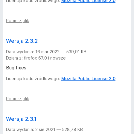
Licencja kodu źródłowego:
Mozilla Public License 2.0
s
Pobierz plik
j
i
Wersja 2.3.2
Data wydania: 16 mar 2022 — 539,91 KB
Działa z: firefox 67.0 i nowsze
Bug fixes
Licencja kodu źródłowego:
Mozilla Public License 2.0
Pobierz plik
Wersja 2.3.1
Data wydania: 2 sie 2021 — 528,78 KB