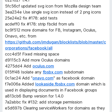
5fc56cf updated svg icon from Mozilla design team
3ea234e Use single svg icon instead of 2 png icons
25e24e2 fix #178: add tests
acdeff0 fix #178: strip fbclid from urls
bc9f512 more domains for FB, Instagram, Oculus,
Onavo, etc. from
https://github.com/jmdugan/blocklists/blob/master/c
orporations/facebook/all
ccc4d5f Fixed missing space
d9115c3 Add more Oculus domains
4275dd4 Add
oculus.com
015ff48 Isolate any
fbsbx.com
subdomain
0c1ac24 Add "
onavo.com
" as facebook domain
f7e006a Added
lookaside.fbsbx.com
domain which is
used in displaying documents in Facebook groups
a813cb6 Bump version for 1.4.0
7a2abbc fix #132: add storage permission
e5d697b Clearing serviceWorkers for domains as they