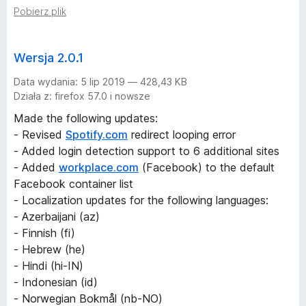
Pobierz plik
Wersja 2.0.1
Data wydania: 5 lip 2019 — 428,43 KB
Działa z: firefox 57.0 i nowsze
Made the following updates:
- Revised
Spotify.com
redirect looping error
- Added login detection support to 6 additional sites
- Added
workplace.com
(Facebook) to the default
Facebook container list
- Localization updates for the following languages:
- Azerbaijani (az)
- Finnish (fi)
- Hebrew (he)
- Hindi (hi-IN)
- Indonesian (id)
- Norwegian Bokmål (nb-NO)