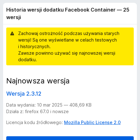
i
5
a
Historia wersji dodatku Facebook Container — 25
r
a
wersji
k
i
w
Zachowaj ostrożność podczas używania starych
F
wersji! Są one wyświetlane w celach testowych
i
e
i historycznych.
r
Zawsze powinno używać się najnowszej wersji
e
r
dodatku.
f
o
s
Najnowsza wersja
x
j
Wersja 2.3.12
i
Data wydania: 10 mar 2025 — 408,69 KB
Działa z: firefox 67.0 i nowsze
d
Licencja kodu źródłowego:
Mozilla Public License 2.0
o