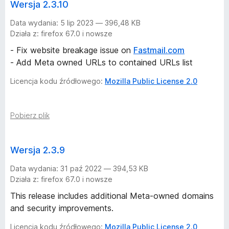
Wersja 2.3.10
b
Data wydania: 5 lip 2023 — 396,48 KB
o
Działa z: firefox 67.0 i nowsze
- Fix website breakage issue on
Fastmail.com
o
- Add Meta owned URLs to contained URLs list
k
Licencja kodu źródłowego:
Mozilla Public License 2.0
C
Pobierz plik
o
Wersja 2.3.9
n
Data wydania: 31 paź 2022 — 394,53 KB
t
Działa z: firefox 67.0 i nowsze
This release includes additional Meta-owned domains
a
and security improvements.
Licencja kodu źródłowego:
Mozilla Public License 2.0