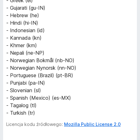
- Greek (el)
- Gujarati (gu-IN)
- Hebrew (he)
- Hindi (hi-IN)
- Indonesian (id)
- Kannada (kn)
- Khmer (km)
- Nepali (ne-NP)
- Norwegian Bokmål (nb-NO)
- Norwegian Nynorsk (nn-NO)
- Portuguese (Brazil) (pt-BR)
- Punjabi (pa-IN)
- Slovenian (sl)
- Spanish (Mexico) (es-MX)
- Tagalog (tl)
- Turkish (tr)
Licencja kodu źródłowego:
Mozilla Public License 2.0