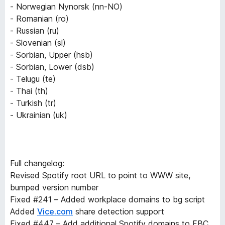
- Norwegian Nynorsk (nn-NO)
- Romanian (ro)
- Russian (ru)
- Slovenian (sl)
- Sorbian, Upper (hsb)
- Sorbian, Lower (dsb)
- Telugu (te)
- Thai (th)
- Turkish (tr)
- Ukrainian (uk)
Full changelog:
Revised Spotify root URL to point to WWW site,
bumped version number
Fixed #241 – Added workplace domains to bg script
Added
Vice.com
share detection support
Fixed #447 – Add additional Spotify domains to FBC