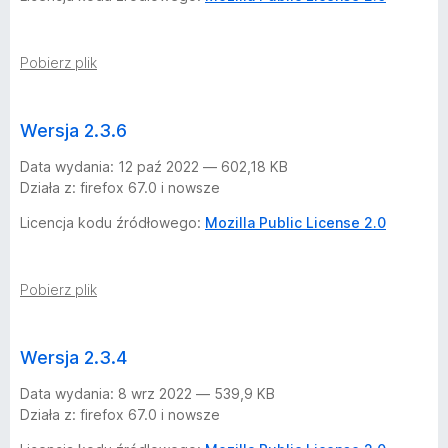
i
n
Pobierz plik
e
Wersja 2.3.6
r
Data wydania: 12 paź 2022 — 602,18 KB
Działa z: firefox 67.0 i nowsze
—
Licencja kodu źródłowego:
Mozilla Public License 2.0
2
5
Pobierz plik
w
Wersja 2.3.4
e
Data wydania: 8 wrz 2022 — 539,9 KB
Działa z: firefox 67.0 i nowsze
r