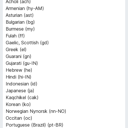
Acholi (ach)
Armenian (hy-AM)
Asturian (ast)
Bulgarian (bg)
Burmese (my)
Fulah (ff)
Gaelic, Scottish (gd)
Greek (el)
Guarani (gn)
Gujarati (gu-IN)
Hebrew (he)
Hindi (hi-IN)
Indonesian (id)
Japanese (ja)
Kaqchikel (cak)
Korean (ko)
Norwegian Nynorsk (nn-NO)
Occitan (oc)
Portuguese (Brazil) (pt-BR)