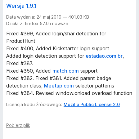
Wersja 1.9.1
Data wydania: 24 maj 2019 — 401,03 KB
Działa z: firefox 57.0 i nowsze
Fixed #399, Added login/shar detection for
ProductHunt
Fixed #400, Added Kickstarter login support
Added login detection support for
estadao.com.br
,
Fixed #387.
Fixed #350, Added
match.com
support
Fixed #382. Fixed #381. Added parent badge
detection class,
Meetup.com
selector patterns
Fixed #384. Revised window.onload overload function
Licencja kodu źródłowego:
Mozilla Public License 2.0
Pobierz plik