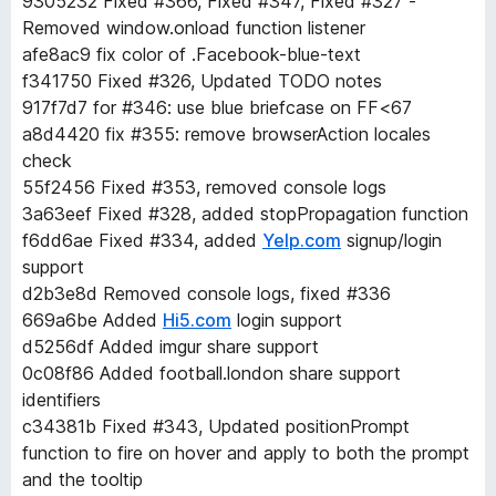
9305232 Fixed #366, Fixed #347, Fixed #327 -
Removed window.onload function listener
afe8ac9 fix color of .Facebook-blue-text
f341750 Fixed #326, Updated TODO notes
917f7d7 for #346: use blue briefcase on FF<67
a8d4420 fix #355: remove browserAction locales
check
55f2456 Fixed #353, removed console logs
3a63eef Fixed #328, added stopPropagation function
f6dd6ae Fixed #334, added
Yelp.com
signup/login
support
d2b3e8d Removed console logs, fixed #336
669a6be Added
Hi5.com
login support
d5256df Added imgur share support
0c08f86 Added football.london share support
identifiers
c34381b Fixed #343, Updated positionPrompt
function to fire on hover and apply to both the prompt
and the tooltip