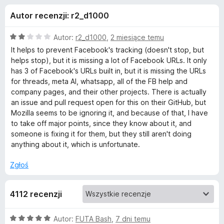
j
5
a
Autor recenzji: r2_d1000
r
e
k
O
Autor:
r2_d1000
,
2 miesiące temu
i
d
c
It helps to prevent Facebook's tracking (doesn't stop, but
F
e
helps stop), but it is missing a lot of Facebook URLs. It only
n
i
has 3 of Facebook's URLs built in, but it is missing the URLs
o
a
r
for threads, meta AI, whatsapp, all of the FB help and
:
company pages, and their other projects. There is actually
e
d
2
an issue and pull request open for this on their GitHub, but
f
/
Mozilla seems to be ignoring it, and because of that, I have
o
a
5
to take off major points, since they know about it, and
x
someone is fixing it for them, but they still aren't doing
t
anything about it, which is unfortunate.
Zgłoś
k
u
4112 recenzji
F
O
Autor:
FUTA Bash
,
7 dni temu