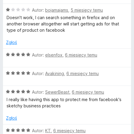
5
e
O
n
Autor:
bojamajams
,
5 miesięcy temu
c
a
Doesn't work, I can search something in firefox and on
e
:
another browser altogether will start getting ads for that
n
5
type of product on facebook
a
/
:
5
Zgłoś
1
/
O
Autor:
elsenfox
,
6 miesięcy temu
5
c
e
O
n
Autor:
Avakining
,
6 miesięcy temu
c
a
e
:
O
n
Autor:
SewerBeast
,
6 miesięcy temu
5
c
a
/
I really like having this app to protect me from facebook's
e
:
5
sketchy business practices
n
5
a
/
Zgłoś
:
5
5
O
Autor:
KT
,
6 miesięcy temu