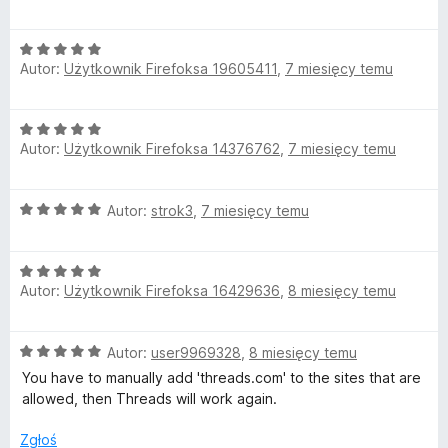
/
c
5
e
O
n
Autor:
Użytkownik Firefoksa 19605411
,
7 miesięcy temu
c
a
e
:
n
5
O
a
/
Autor:
Użytkownik Firefoksa 14376762
,
7 miesięcy temu
c
:
5
e
5
n
/
O
Autor:
strok3
,
7 miesięcy temu
a
5
c
:
e
5
O
n
/
Autor:
Użytkownik Firefoksa 16429636
,
8 miesięcy temu
c
a
5
e
:
n
5
O
Autor:
user9969328
,
8 miesięcy temu
a
/
c
:
5
You have to manually add 'threads.com' to the sites that are
e
5
allowed, then Threads will work again.
n
/
a
5
Zgłoś