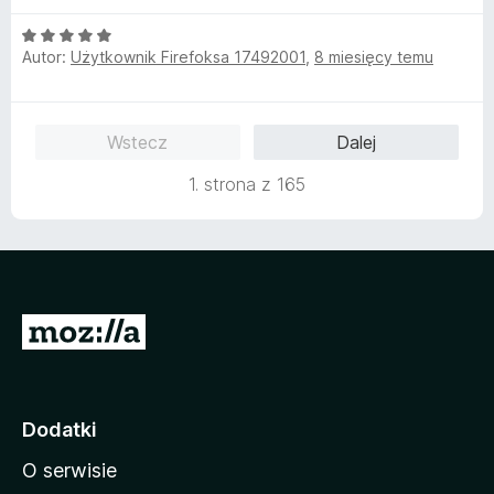
:
5
O
/
Autor:
Użytkownik Firefoksa 17492001
,
8 miesięcy temu
c
5
e
n
a
Wstecz
Dalej
:
5
1. strona z 165
/
5
S
t
r
o
Dodatki
n
O serwisie
a