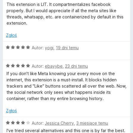
c
This extension is LIT. It compartmentalizes facebook
a
e
properly. But I would appreciate if all the meta sites like
n
threads, whatsapp, etc. are containerized by default in this
a
extension.
c
:
5
Zgłoś
e
/
5
O
Autor:
yogi
,
19 dni temu
b
c
e
O
o
n
Autor:
ebayybe
,
23 dni temu
c
a
If you don't like Meta knowing your every move on the
e
:
internet, this extension is a must-install. It blocks hidden
o
n
5
trackers and "Like" buttons scattered all over the web. Now,
a
/
the social network only sees what happens inside its
k
:
5
container, rather than my entire browsing history.
5
C
/
Zgłoś
5
O
o
Autor:
Jessica Cherry
,
3 miesiące temu
c
I've tried several alternatives and this one is by far the best.