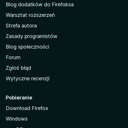
d
Blog dodatków do Firefoksa
o
Warsztat rozszerzeń
m
Strefa autora
o
w
Zasady programistów
a
Blog społeczności
M
o
Forum
z
Zgłoś błąd
i
Wytyczne recenzji
l
l
i
Pobieranie
Download Firefox
Windows