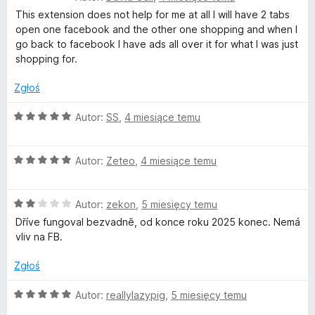
5
c
:
This extension does not help for me at all I will have 2 tabs
e
1
open one facebook and the other one shopping and when I
n
/
go back to facebook I have ads all over it for what I was just
a
5
shopping for.
:
1
Zgłoś
/
5
O
Autor:
SS
,
4 miesiące temu
c
e
O
n
Autor:
Zeteo
,
4 miesiące temu
c
a
e
:
O
n
Autor:
zekon
,
5 miesięcy temu
5
c
a
/
Dříve fungoval bezvadně, od konce roku 2025 konec. Nemá
e
:
5
vliv na FB.
n
5
a
/
Zgłoś
:
5
2
O
Autor:
reallylazypig
,
5 miesięcy temu
/
c