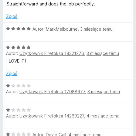
e
Straightforward and does the job perfectly.
n
n
a
Zgłoś
t
:
4
O
Autor:
MarkMelbourne
,
3 miesiące temu
a
/
c
5
e
O
n
i
Autor:
Użytkownik Firefoksa 18321276
,
3 miesiące temu
c
a
e
:
I LOVE IT!
n
n
5
a
/
Zgłoś
e
:
5
5
O
Autor:
Użytkownik Firefoksa 17088677
r
,
3 miesiące temu
/
c
5
e
n
O
a
Autor:
Użytkownik Firefoksa 14269227
,
4 miesiące temu
c
:
e
1
n
/
O
Autor:
David Gall
,
4 miesiące temu
a