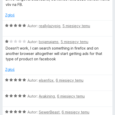
e
:
5
vliv na FB.
n
5
a
/
Zgłoś
:
5
2
O
Autor:
reallylazypig
,
5 miesięcy temu
/
c
5
e
O
n
Autor:
bojamajams
,
5 miesięcy temu
c
a
Doesn't work, I can search something in firefox and on
e
:
another browser altogether will start getting ads for that
n
5
type of product on facebook
a
/
:
5
Zgłoś
1
/
O
Autor:
elsenfox
,
6 miesięcy temu
5
c
e
O
n
Autor:
Avakining
,
6 miesięcy temu
c
a
e
:
O
n
Autor:
SewerBeast
,
6 miesięcy temu
5