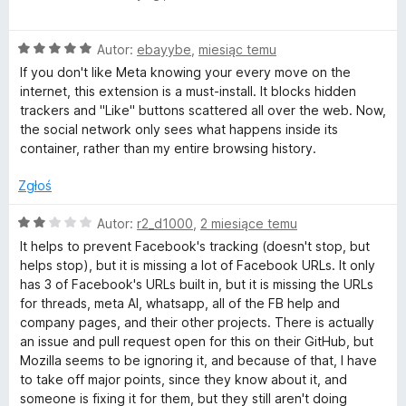
c
a
e
O
n
Autor:
ebayybe
,
miesiąc temu
c
a
c
If you don't like Meta knowing your every move on the
e
:
internet, this extension is a must-install. It blocks hidden
n
5
trackers and "Like" buttons scattered all over the web. Now,
e
a
/
the social network only sees what happens inside its
:
5
container, rather than my entire browsing history.
b
5
/
Zgłoś
5
o
O
Autor:
r2_d1000
,
2 miesiące temu
c
o
It helps to prevent Facebook's tracking (doesn't stop, but
e
helps stop), but it is missing a lot of Facebook URLs. It only
n
has 3 of Facebook's URLs built in, but it is missing the URLs
k
a
for threads, meta AI, whatsapp, all of the FB help and
:
company pages, and their other projects. There is actually
C
2
an issue and pull request open for this on their GitHub, but
/
Mozilla seems to be ignoring it, and because of that, I have
5
o
to take off major points, since they know about it, and
someone is fixing it for them, but they still aren't doing