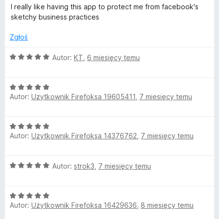
c
a
/
I really like having this app to protect me from facebook's
e
:
5
sketchy business practices
n
5
a
/
Zgłoś
:
5
5
O
Autor:
KT
,
6 miesięcy temu
/
c
5
e
O
n
Autor:
Użytkownik Firefoksa 19605411
,
7 miesięcy temu
c
a
e
:
n
5
O
a
/
Autor:
Użytkownik Firefoksa 14376762
,
7 miesięcy temu
c
:
5
e
5
n
/
O
Autor:
strok3
,
7 miesięcy temu
a
5
c
:
e
5
O
n
/
Autor:
Użytkownik Firefoksa 16429636
,
8 miesięcy temu
c
a
5
e
: