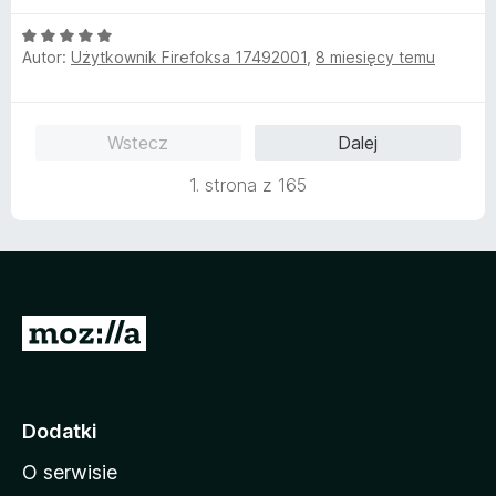
n
5
O
a
/
Autor:
Użytkownik Firefoksa 17492001
,
8 miesięcy temu
c
:
5
e
5
n
/
a
5
Wstecz
Dalej
:
5
1. strona z 165
/
5
S
t
r
o
Dodatki
n
O serwisie
a