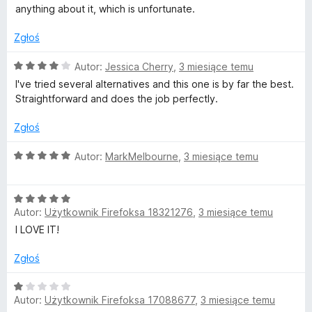
anything about it, which is unfortunate.
n
Zgłoś
t
O
Autor:
Jessica Cherry
,
3 miesiące temu
a
c
I've tried several alternatives and this one is by far the best.
e
Straightforward and does the job perfectly.
n
i
a
Zgłoś
:
n
4
O
Autor:
MarkMelbourne
,
3 miesiące temu
/
c
e
5
e
O
n
r
Autor:
Użytkownik Firefoksa 18321276
,
3 miesiące temu
c
a
e
:
I LOVE IT!
n
5
a
/
Zgłoś
:
5
5
O
Autor:
Użytkownik Firefoksa 17088677
,
3 miesiące temu
/
c