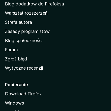
d
Blog dodatków do Firefoksa
o
Warsztat rozszerzeń
m
Strefa autora
o
w
Zasady programistów
a
Blog społeczności
M
o
Forum
z
Zgłoś błąd
i
Wytyczne recenzji
l
l
i
Pobieranie
Download Firefox
Windows