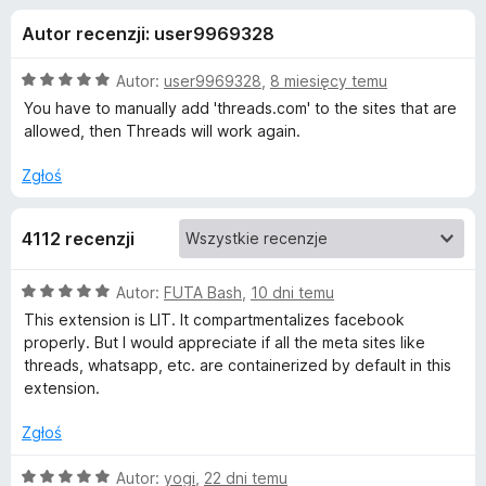
j
5
a
Autor recenzji: user9969328
r
e
k
O
Autor:
user9969328
,
8 miesięcy temu
i
d
c
You have to manually add 'threads.com' to the sites that are
F
e
allowed, then Threads will work again.
n
i
o
a
r
Zgłoś
:
e
d
5
f
4112 recenzji
/
o
a
5
x
O
Autor:
FUTA Bash
,
10 dni temu
t
c
This extension is LIT. It compartmentalizes facebook
e
properly. But I would appreciate if all the meta sites like
n
k
threads, whatsapp, etc. are containerized by default in this
a
extension.
:
u
5
Zgłoś
/
F
5
O
Autor:
yogi
,
22 dni temu