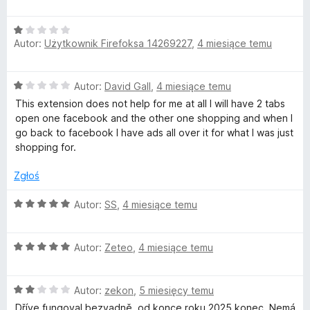
5
e
n
O
a
Autor:
Użytkownik Firefoksa 14269227
,
4 miesiące temu
c
:
e
1
n
/
O
Autor:
David Gall
,
4 miesiące temu
a
5
c
:
This extension does not help for me at all I will have 2 tabs
e
1
open one facebook and the other one shopping and when I
n
/
go back to facebook I have ads all over it for what I was just
a
5
shopping for.
:
1
Zgłoś
/
5
O
Autor:
SS
,
4 miesiące temu
c
e
O
n
Autor:
Zeteo
,
4 miesiące temu
c
a
e
:
O
n
Autor:
zekon
,
5 miesięcy temu
5
c
a
/
Dříve fungoval bezvadně, od konce roku 2025 konec. Nemá