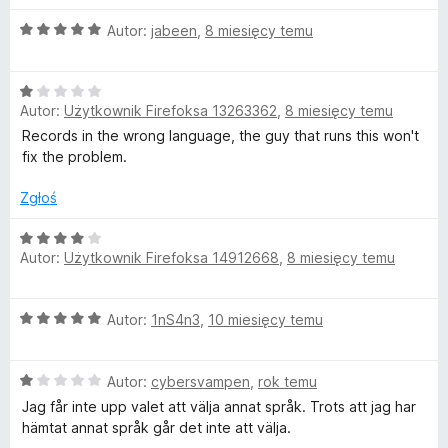
)
n
3
O
Autor:
jabeen
,
8 miesięcy temu
a
/
c
:
5
e
5
O
n
/
Autor:
Użytkownik Firefoksa 13263362
,
8 miesięcy temu
c
a
5
e
:
Records in the wrong language, the guy that runs this won't
n
5
fix the problem.
a
/
:
5
Zgłoś
1
/
O
Autor:
Użytkownik Firefoksa 14912668
,
8 miesięcy temu
5
c
e
n
O
Autor:
1nS4n3
,
10 miesięcy temu
a
c
:
e
4
O
n
Autor:
cybersvampen
,
rok temu
/
c
a
5
Jag får inte upp valet att välja annat språk. Trots att jag har
e
:
hämtat annat språk går det inte att välja.
n
5