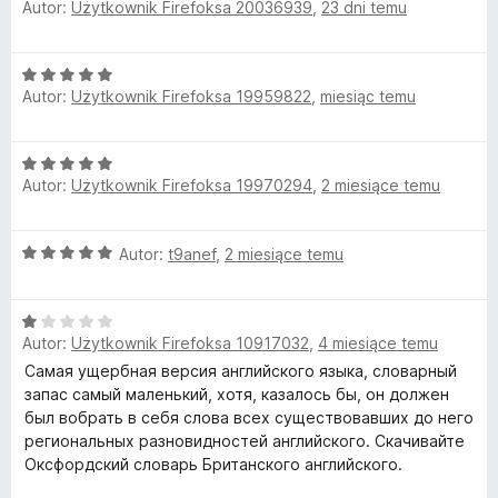
Autor:
Użytkownik Firefoksa 20036939
,
23 dni temu
/
c
5
e
a
n
O
a
n
Autor:
Użytkownik Firefoksa 19959822
,
miesiąc temu
c
:
e
1
g
n
/
O
a
5
Autor:
Użytkownik Firefoksa 19970294
,
2 miesiące temu
c
:
u
e
5
n
/
a
O
Autor:
t9anef
,
2 miesiące temu
a
5
c
:
e
g
5
O
n
/
Autor:
Użytkownik Firefoksa 10917032
,
4 miesiące temu
c
a
5
e
e
:
Самая ущербная версия английского языка, словарный
n
5
запас самый маленький, хотя, казалось бы, он должен
:
a
/
был вобрать в себя слова всех существовавших до него
:
5
региональных разновидностей английского. Скачивайте
E
1
Оксфордский словарь Британского английского.
/