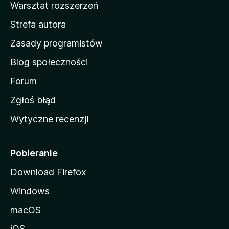
Warsztat rozszerzeń
m
Strefa autora
o
w
Zasady programistów
a
Blog społeczności
M
o
Forum
z
Zgłoś błąd
i
Wytyczne recenzji
l
l
i
Pobieranie
Download Firefox
Windows
macOS
iOS