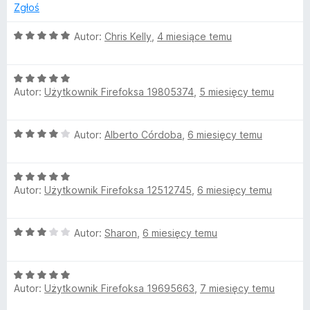
5
Zgłoś
n
O
Autor:
Chris Kelly
,
4 miesiące temu
g
c
e
l
O
n
Autor:
Użytkownik Firefoksa 19805374
,
5 miesięcy temu
c
a
e
:
i
n
5
O
Autor:
Alberto Córdoba
,
6 miesięcy temu
a
/
s
c
:
5
e
5
h
O
n
/
Autor:
Użytkownik Firefoksa 12512745
,
6 miesięcy temu
c
a
5
e
:
(
n
4
O
Autor:
Sharon
,
6 miesięcy temu
a
/
U
c
:
5
e
5
O
S
n
/
Autor:
Użytkownik Firefoksa 19695663
,
7 miesięcy temu
c
a
5
e
: