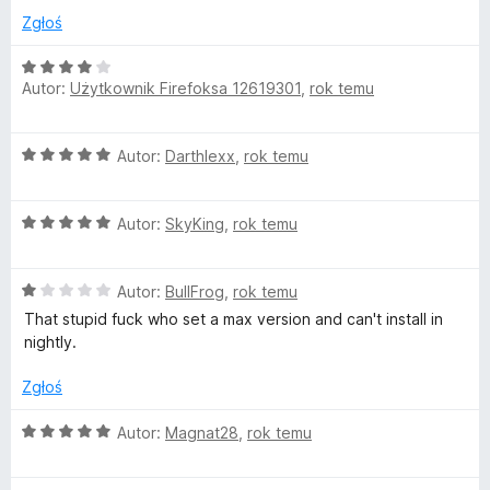
a
/
Zgłoś
:
5
1
O
/
Autor:
Użytkownik Firefoksa 12619301
,
rok temu
c
5
e
n
O
Autor:
Darthlexx
,
rok temu
a
c
:
e
4
O
n
Autor:
SkyKing
,
rok temu
/
c
a
5
e
:
O
n
Autor:
BullFrog
,
rok temu
5
c
a
/
That stupid fuck who set a max version and can't install in
e
:
5
nightly.
n
5
a
/
Zgłoś
:
5
1
O
Autor:
Magnat28
,
rok temu
/
c
5
e