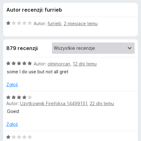
j
5
a
Autor recenzji: furrieb
r
e
k
O
Autor:
furrieb
,
2 miesiące temu
i
d
c
F
e
n
i
o
879 recenzji
a
r
:
e
d
1
O
Autor:
olminorcan
,
12 dni temu
f
/
c
some I do use but not all gret
o
a
5
e
x
n
Zgłoś
a
t
:
O
5
Autor:
Użytkownik Firefoksa 14499151
,
22 dni temu
c
k
/
e
Goed
5
n
u
a
Zgłoś
:
L
4
O