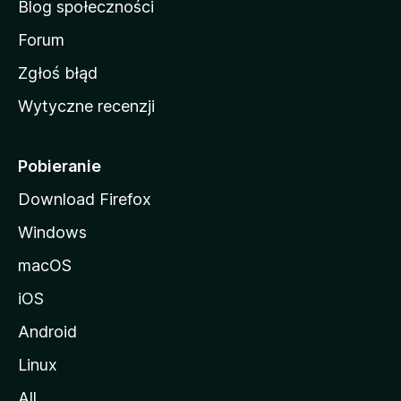
Blog społeczności
M
o
Forum
z
Zgłoś błąd
i
Wytyczne recenzji
l
l
i
Pobieranie
Download Firefox
Windows
macOS
iOS
Android
Linux
All