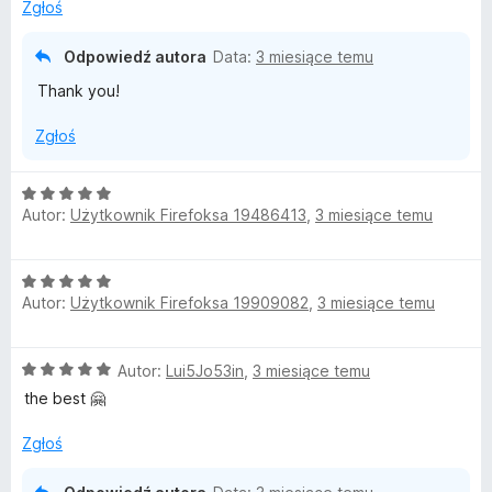
:
Zgłoś
5
/
Odpowiedź autora
Data:
3 miesiące temu
5
Thank you!
Zgłoś
O
Autor:
Użytkownik Firefoksa 19486413
,
3 miesiące temu
c
e
n
O
a
Autor:
Użytkownik Firefoksa 19909082
,
3 miesiące temu
c
:
e
5
n
/
O
Autor:
Lui5Jo53in
,
3 miesiące temu
a
5
c
:
the best 🤗
e
5
n
/
Zgłoś
a
5
: