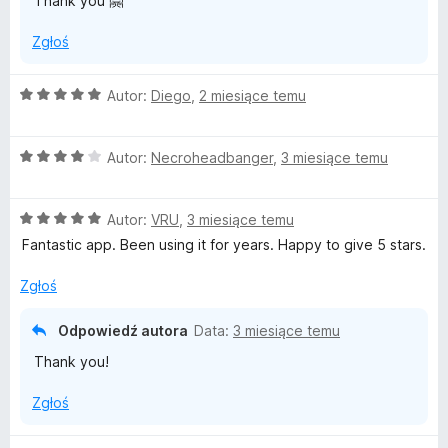
Thank you 🤗
Zgłoś
O
Autor:
Diego
,
2 miesiące temu
c
e
O
n
Autor:
Necroheadbanger
,
3 miesiące temu
c
a
e
:
O
n
Autor:
VRU
,
3 miesiące temu
5
c
a
/
Fantastic app. Been using it for years. Happy to give 5 stars.
e
:
5
n
4
Zgłoś
a
/
:
5
Odpowiedź autora
Data:
3 miesiące temu
5
Thank you!
/
5
Zgłoś