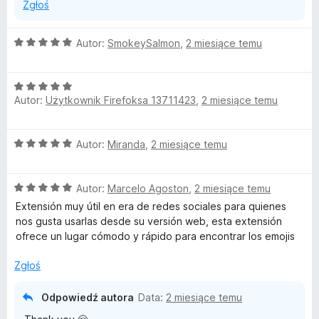
Zgłoś
O
Autor:
SmokeySalmon
,
2 miesiące temu
c
e
O
n
Autor:
Użytkownik Firefoksa 13711423
,
2 miesiące temu
c
a
e
:
n
5
O
Autor:
Miranda
,
2 miesiące temu
a
/
c
:
5
e
5
O
n
Autor:
Marcelo Agoston
,
2 miesiące temu
/
c
a
5
Extensión muy útil en era de redes sociales para quienes
e
:
nos gusta usarlas desde su versión web, esta extensión
n
5
ofrece un lugar cómodo y rápido para encontrar los emojis
a
/
:
5
Zgłoś
5
/
Odpowiedź autora
Data:
2 miesiące temu
5