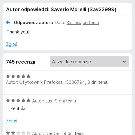
j
5
a
Autor odpowiedzi: Saverio Morelli (Sav22999)
r
e
k
Odpowiedź autora
Data:
3 miesiące temu
i
d
Thank you!
F
i
o
Zgłoś
r
e
d
745 recenzji
f
o
a
O
x
Autor:
Użytkownik Firefoksa 15006794
,
8 dni temu
c
t
e
n
O
k
Autor:
Lux
,
9 dni temu
a
c
:
i like it 👍
e
5
u
n
/
Zgłoś
a
5
E
:
O
Autor:
DarDar
,
19 dni temu