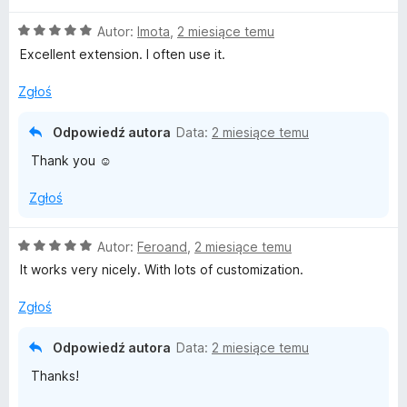
e
:
O
n
Autor:
Imota
,
2 miesiące temu
5
c
a
/
Excellent extension. I often use it.
e
:
5
n
5
Zgłoś
a
/
:
5
Odpowiedź autora
Data:
2 miesiące temu
5
Thank you ☺️
/
5
Zgłoś
O
Autor:
Feroand
,
2 miesiące temu
c
It works very nicely. With lots of customization.
e
n
Zgłoś
a
:
Odpowiedź autora
Data:
2 miesiące temu
5
Thanks!
/
5