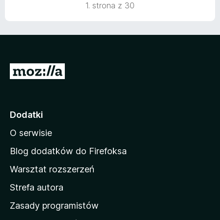
1. strona z 30
S
t
r
o
Dodatki
n
O serwisie
a
d
Blog dodatków do Firefoksa
o
Warsztat rozszerzeń
m
Strefa autora
o
w
Zasady programistów
a