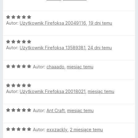
5
c
m
/
e
5
O
n
Autor:
Użytkownik Firefoksa 20049116
,
19 dni temu
c
a
o
e
:
n
2
j
O
a
/
Autor:
Użytkownik Firefoksa 13589381
,
24 dni temu
c
:
5
i
e
5
n
/
O
Autor:
chaaado
,
miesiąc temu
a
5
c
:
e
5
O
n
/
Autor:
Użytkownik Firefoksa 20018021
,
miesiąc temu
c
a
5
e
:
n
5
O
Autor:
Ant Craft
,
miesiąc temu
a
/
c
:
5
e
5
O
n
Autor:
exxzackly
,
2 miesiące temu
/
c
a
5