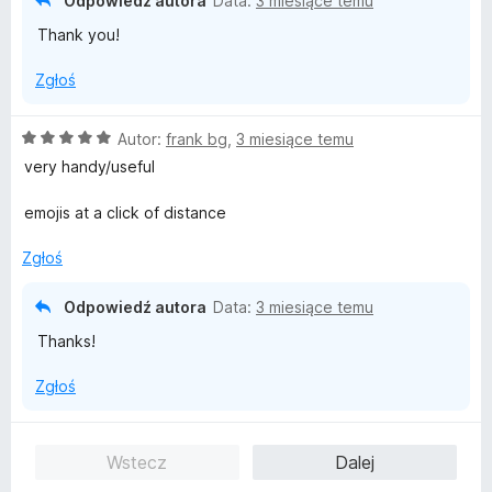
Odpowiedź autora
Data:
3 miesiące temu
5
Thank you!
/
5
Zgłoś
O
Autor:
frank bg
,
3 miesiące temu
c
very handy/useful
e
n
emojis at a click of distance
a
:
Zgłoś
5
/
Odpowiedź autora
Data:
3 miesiące temu
5
Thanks!
Zgłoś
Wstecz
Dalej