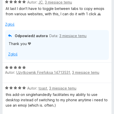
O
Autor:
JC
,
3 miesiące temu
c
At last I don't have to toggle between tabs to copy emojis
e
from various websites, with this, I can do it with 1 click 🙏
n
a
Zgłoś
:
5
Odpowiedź autora
Data:
3 miesiące temu
/
Thank you 💙
5
Zgłoś
O
Autor:
Użytkownik Firefoksa 14713531
,
3 miesiące temu
c
e
n
O
Autor:
toast
,
3 miesiące temu
a
c
:
this add-on singlehandedly facilitates my ability to use
e
5
desktop instead of switching to my phone anytime i need to
n
/
use an emoji (which is. often.)
a
5