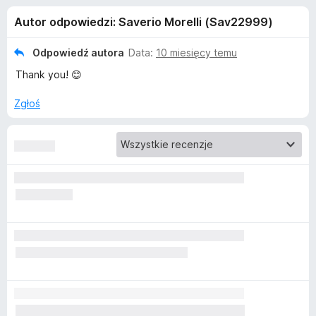
j
5
a
Autor odpowiedzi: Saverio Morelli (Sav22999)
r
e
k
Odpowiedź autora
Data:
10 miesięcy temu
i
d
Thank you! 😊
F
i
o
Zgłoś
r
e
d
f
o
a
x
t
k
u
E