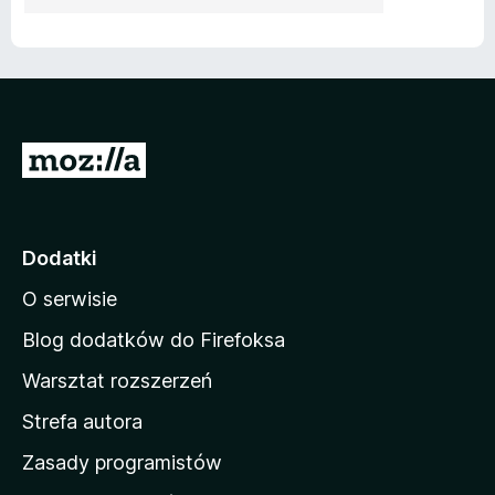
S
t
r
o
Dodatki
n
O serwisie
a
d
Blog dodatków do Firefoksa
o
Warsztat rozszerzeń
m
Strefa autora
o
w
Zasady programistów
a