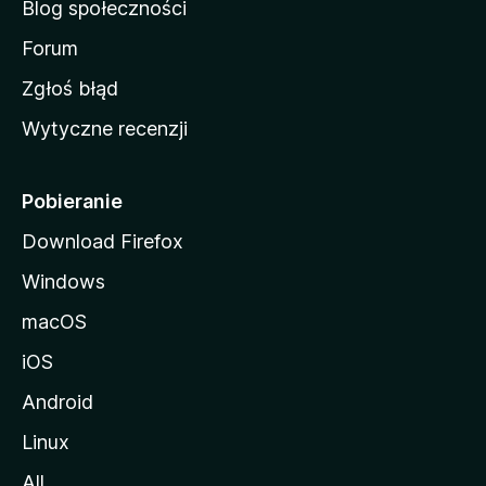
Blog społeczności
M
o
Forum
z
Zgłoś błąd
i
Wytyczne recenzji
l
l
i
Pobieranie
Download Firefox
Windows
macOS
iOS
Android
Linux
All