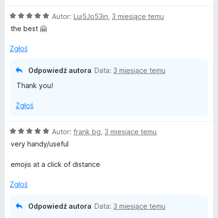
n
/
O
Autor:
Lui5Jo53in
,
3 miesiące temu
a
5
c
:
the best 🤗
e
5
n
/
Zgłoś
a
5
:
Odpowiedź autora
Data:
3 miesiące temu
5
Thank you!
/
5
Zgłoś
O
Autor:
frank bg
,
3 miesiące temu
c
very handy/useful
e
n
emojis at a click of distance
a
:
Zgłoś
5
/
Odpowiedź autora
Data:
3 miesiące temu
5