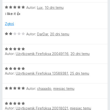
n
O
m
Autor:
Lux
,
10 dni temu
a
c
:
i like it 👍
e
5
o
n
/
Zgłoś
a
5
j
:
O
Autor:
DarDar
,
20 dni temu
5
c
i
/
e
5
O
n
Autor:
Użytkownik Firefoksa 20049116
,
20 dni temu
c
a
e
:
n
2
O
a
/
Autor:
Użytkownik Firefoksa 13589381
,
25 dni temu
c
:
5
e
5
n
/
O
Autor:
chaaado
,
miesiąc temu
a
5
c
:
e
5
O
n
/
Autor:
Użytkownik Firefoksa 20018021
,
miesiąc temu
c
a
5