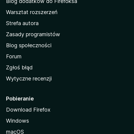
Blog dodatków do Firefoksa
o
Warsztat rozszerzeń
m
Strefa autora
o
w
Zasady programistów
a
Blog społeczności
M
o
Forum
z
Zgłoś błąd
i
Wytyczne recenzji
l
l
i
Pobieranie
Download Firefox
Windows
macOS