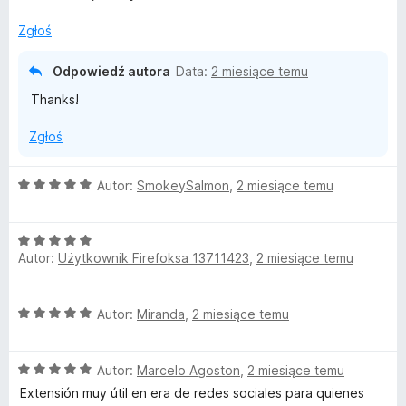
e
n
Zgłoś
a
:
Odpowiedź autora
Data:
2 miesiące temu
5
Thanks!
/
5
Zgłoś
O
Autor:
SmokeySalmon
,
2 miesiące temu
c
e
O
n
Autor:
Użytkownik Firefoksa 13711423
,
2 miesiące temu
c
a
e
:
n
5
O
Autor:
Miranda
,
2 miesiące temu
a
/
c
:
5
e
5
O
n
Autor:
Marcelo Agoston
,
2 miesiące temu
/
c
a
5
Extensión muy útil en era de redes sociales para quienes