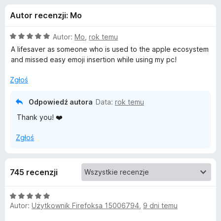
j
5
a
Autor recenzji: Mo
r
e
k
O
Autor:
Mo
,
rok temu
i
d
c
A lifesaver as someone who is used to the apple ecosystem
F
e
and missed easy emoji insertion while using my pc!
n
i
o
a
r
Zgłoś
:
e
d
5
Odpowiedź autora
Data:
rok temu
f
/
o
Thank you! ❤️
a
5
x
Zgłoś
t
k
745 recenzji
u
O
Autor:
Użytkownik Firefoksa 15006794
,
9 dni temu
c
E
e