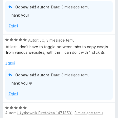
:
5
Odpowiedź autora
Data:
3 miesiące temu
5
Thank you!
/
5
Zgłoś
O
Autor:
JC
,
3 miesiące temu
c
At last I don't have to toggle between tabs to copy emojis
e
from various websites, with this, I can do it with 1 click 🙏
n
a
Zgłoś
:
5
Odpowiedź autora
Data:
3 miesiące temu
/
Thank you 💙
5
Zgłoś
O
Autor:
Użytkownik Firefoksa 14713531
,
3 miesiące temu
c