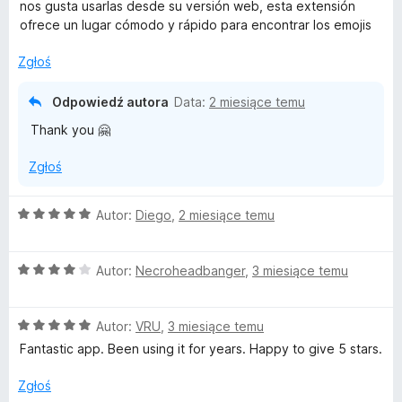
e
:
nos gusta usarlas desde su versión web, esta extensión
n
5
ofrece un lugar cómodo y rápido para encontrar los emojis
a
/
:
5
Zgłoś
5
/
Odpowiedź autora
Data:
2 miesiące temu
5
Thank you 🤗
Zgłoś
O
Autor:
Diego
,
2 miesiące temu
c
e
O
n
Autor:
Necroheadbanger
,
3 miesiące temu
c
a
e
:
O
n
Autor:
VRU
,
3 miesiące temu
5
c
a
/
Fantastic app. Been using it for years. Happy to give 5 stars.
e
:
5
n
4
Zgłoś
a
/