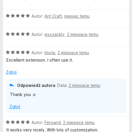
e
:
n
5
O
Autor:
Ant Craft
,
miesiąc temu
a
/
c
:
5
e
5
O
n
Autor:
exxzackly
,
2 miesiące temu
/
c
a
5
e
:
O
n
Autor:
Imota
,
2 miesiące temu
5
c
a
/
Excellent extension. I often use it.
e
:
5
n
5
Zgłoś
a
/
:
5
Odpowiedź autora
Data:
2 miesiące temu
5
Thank you ☺️
/
5
Zgłoś
O
Autor:
Feroand
,
2 miesiące temu
c
It works very nicely. With lots of customization.