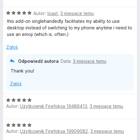
e
n
O
Autor:
toast
,
3 miesiące temu
a
c
:
this add-on singlehandedly facilitates my ability to use
e
5
desktop instead of switching to my phone anytime i need to
n
/
use an emoji (which is. often.)
a
5
:
Zgłoś
5
/
Odpowiedź autora
Data:
3 miesiące temu
5
Thank you!
Zgłoś
O
Autor:
Użytkownik Firefoksa 19486413
,
3 miesiące temu
c
e
n
O
a
Autor:
Użytkownik Firefoksa 19909082
,
3 miesiące temu
c
:
e
5