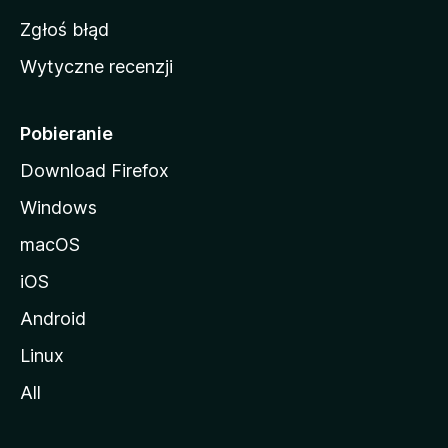
z
Zgłoś błąd
i
Wytyczne recenzji
l
l
i
Pobieranie
Download Firefox
Windows
macOS
iOS
Android
Linux
All