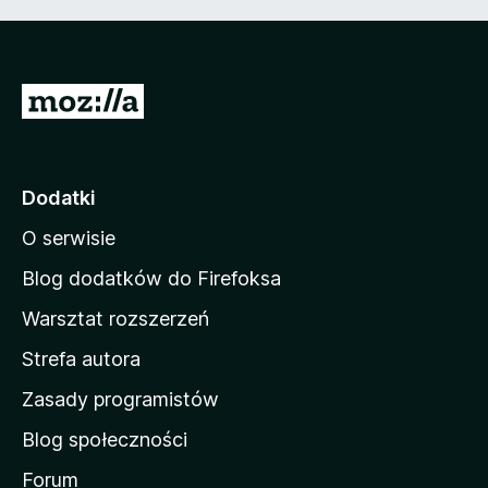
S
t
r
o
Dodatki
n
O serwisie
a
d
Blog dodatków do Firefoksa
o
Warsztat rozszerzeń
m
Strefa autora
o
w
Zasady programistów
a
Blog społeczności
M
o
Forum