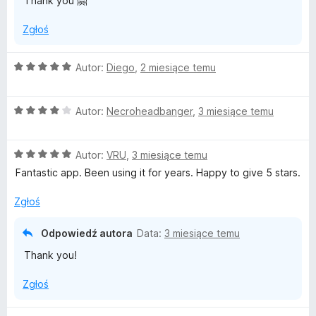
Thank you 🤗
Zgłoś
O
Autor:
Diego
,
2 miesiące temu
c
e
O
n
Autor:
Necroheadbanger
,
3 miesiące temu
c
a
e
:
O
n
Autor:
VRU
,
3 miesiące temu
5
c
a
/
Fantastic app. Been using it for years. Happy to give 5 stars.
e
:
5
n
4
Zgłoś
a
/
:
5
Odpowiedź autora
Data:
3 miesiące temu
5
Thank you!
/
5
Zgłoś