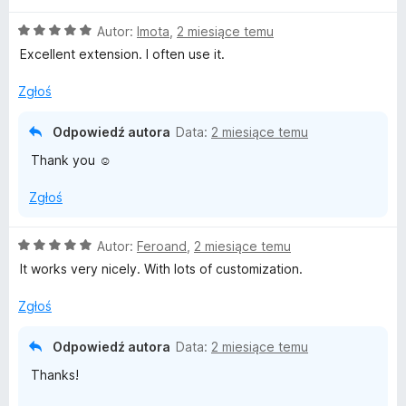
e
:
O
n
Autor:
Imota
,
2 miesiące temu
5
c
a
/
Excellent extension. I often use it.
e
:
5
n
5
Zgłoś
a
/
:
5
Odpowiedź autora
Data:
2 miesiące temu
5
Thank you ☺️
/
5
Zgłoś
O
Autor:
Feroand
,
2 miesiące temu
c
It works very nicely. With lots of customization.
e
n
Zgłoś
a
:
Odpowiedź autora
Data:
2 miesiące temu
5
Thanks!
/
5