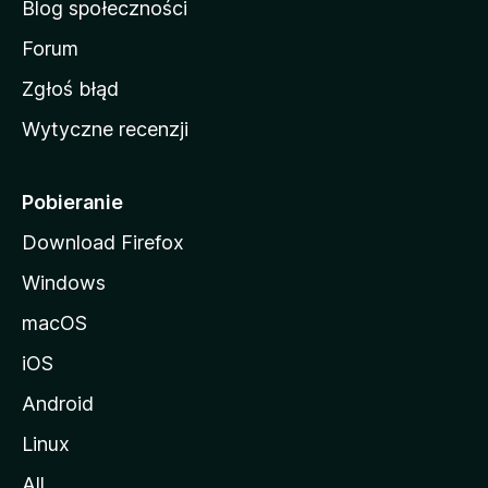
Blog społeczności
M
o
Forum
z
Zgłoś błąd
i
Wytyczne recenzji
l
l
i
Pobieranie
Download Firefox
Windows
macOS
iOS
Android
Linux
All