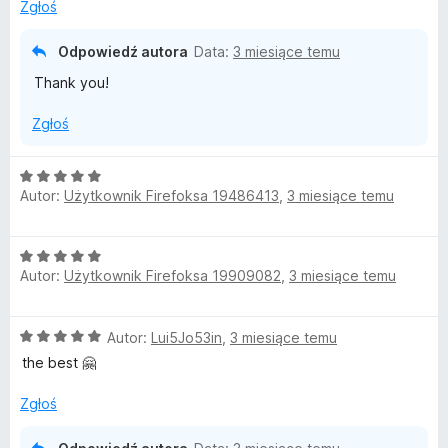
:
Zgłoś
5
/
Odpowiedź autora
Data:
3 miesiące temu
5
Thank you!
Zgłoś
O
Autor:
Użytkownik Firefoksa 19486413
,
3 miesiące temu
c
e
n
O
a
Autor:
Użytkownik Firefoksa 19909082
,
3 miesiące temu
c
:
e
5
n
/
O
Autor:
Lui5Jo53in
,
3 miesiące temu
a
5
c
:
the best 🤗
e
5
n
/
Zgłoś
a
5
: