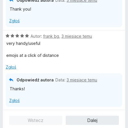
Odpowiedź autora
Data:
3 miesiące temu
5
Thank you!
/
5
Zgłoś
O
Autor:
frank bg
,
3 miesiące temu
c
very handy/useful
e
n
emojis at a click of distance
a
:
Zgłoś
5
/
Odpowiedź autora
Data:
3 miesiące temu
5
Thanks!
Zgłoś
Wstecz
Dalej