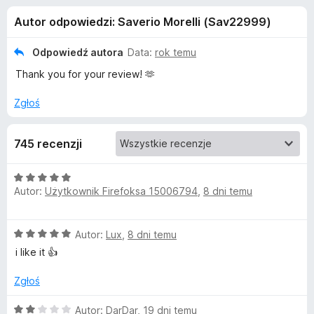
j
5
a
Autor odpowiedzi: Saverio Morelli (Sav22999)
r
e
k
Odpowiedź autora
Data:
rok temu
i
d
Thank you for your review! 🫶
F
i
o
Zgłoś
r
e
d
745 recenzji
f
o
a
O
x
Autor:
Użytkownik Firefoksa 15006794
,
8 dni temu
c
t
e
n
O
k
Autor:
Lux
,
8 dni temu
a
c
:
i like it 👍
e
5
u
n
/
Zgłoś
a
5
E
:
O
Autor:
DarDar
,
19 dni temu