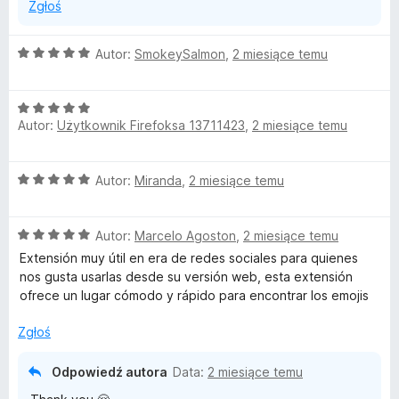
Zgłoś
O
Autor:
SmokeySalmon
,
2 miesiące temu
c
e
O
n
Autor:
Użytkownik Firefoksa 13711423
,
2 miesiące temu
c
a
e
:
n
5
O
Autor:
Miranda
,
2 miesiące temu
a
/
c
:
5
e
5
O
n
Autor:
Marcelo Agoston
,
2 miesiące temu
/
c
a
5
Extensión muy útil en era de redes sociales para quienes
e
:
nos gusta usarlas desde su versión web, esta extensión
n
5
ofrece un lugar cómodo y rápido para encontrar los emojis
a
/
:
5
Zgłoś
5
/
Odpowiedź autora
Data:
2 miesiące temu
5