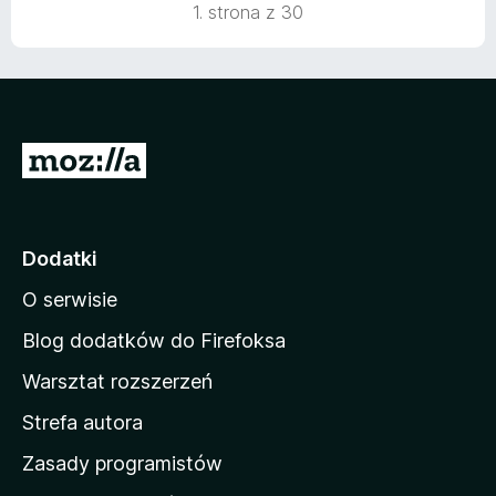
1. strona z 30
S
t
r
o
Dodatki
n
O serwisie
a
d
Blog dodatków do Firefoksa
o
Warsztat rozszerzeń
m
Strefa autora
o
w
Zasady programistów
a