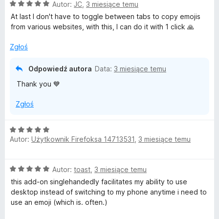
O
Autor:
JC
,
3 miesiące temu
c
At last I don't have to toggle between tabs to copy emojis
e
from various websites, with this, I can do it with 1 click 🙏
n
a
Zgłoś
:
5
Odpowiedź autora
Data:
3 miesiące temu
/
Thank you 💙
5
Zgłoś
O
Autor:
Użytkownik Firefoksa 14713531
,
3 miesiące temu
c
e
n
O
Autor:
toast
,
3 miesiące temu
a
c
:
this add-on singlehandedly facilitates my ability to use
e
5
desktop instead of switching to my phone anytime i need to
n
/
use an emoji (which is. often.)
a
5