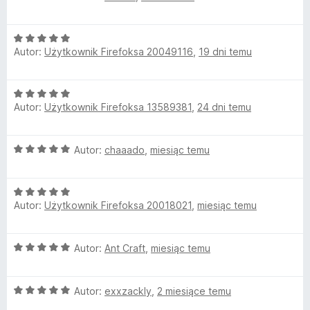
5
c
m
/
e
5
O
n
Autor:
Użytkownik Firefoksa 20049116
,
19 dni temu
c
a
o
e
:
n
2
j
O
a
/
Autor:
Użytkownik Firefoksa 13589381
,
24 dni temu
c
:
5
i
e
5
n
/
O
Autor:
chaaado
,
miesiąc temu
a
5
c
:
e
5
O
n
/
Autor:
Użytkownik Firefoksa 20018021
,
miesiąc temu
c
a
5
e
:
n
5
O
Autor:
Ant Craft
,
miesiąc temu
a
/
c
:
5
e
5
O
n
Autor:
exxzackly
,
2 miesiące temu
/
c
a
5