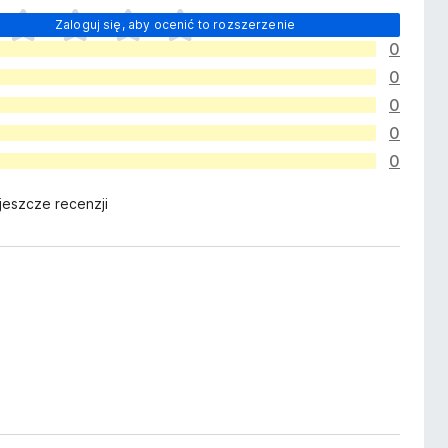
Zaloguj się, aby ocenić to rozszerzenie
0
0
0
0
0
jeszcze recenzji