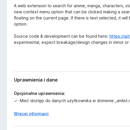
e
a
A web extension to search for anime, manga, characters, staff
r
r
new context menu option that can be clicked making a search
z
floating on the current page. If there is text selected, it wi
k
e
option.
i
n
i
F
Source code & development can be found here:
https://g
a
i
experimental, expect breakage/design changes in minor or
r
e
f
o
x
Uprawnienia i dane
Opcjonalne uprawnienia:
Mieć dostęp do danych użytkownika w domenie „anilist.
Więcej informacji