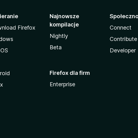
ieranie
Najnowsze
Społeczn
kompilacje
nload Firefox
Connect
Nightly
dows
Contribute
Beta
cOS
Developer
Firefox dla firm
roid
Enterprise
ux