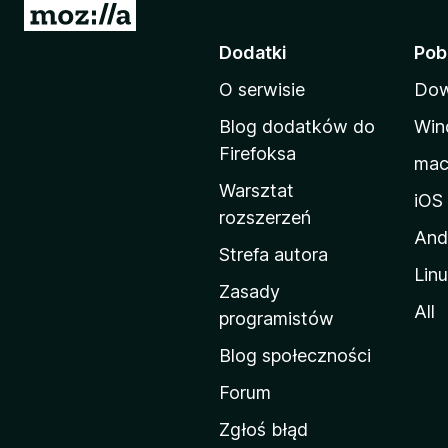
S
t
Dodatki
Pob
r
O serwisie
Dow
o
n
Blog dodatków do
Win
a
Firefoksa
ma
d
Warsztat
o
iOS
rozszerzeń
m
And
o
Strefa autora
Lin
w
Zasady
a
All
programistów
M
Blog społeczności
o
z
Forum
i
Zgłoś błąd
l