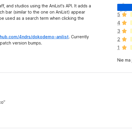
N
, and studios using the AniList's API. It adds a
i
 bar (similar to the one on AniList) appear
5
e
ll be used as a search term when clicking the
4
m
a
3
j
ithub.com/4ndrs/dokodemo-anilist
. Currently
2
e
 patch version bumps.
1
s
z
Nie ma 
c
z
e
o
c
e
n
co”