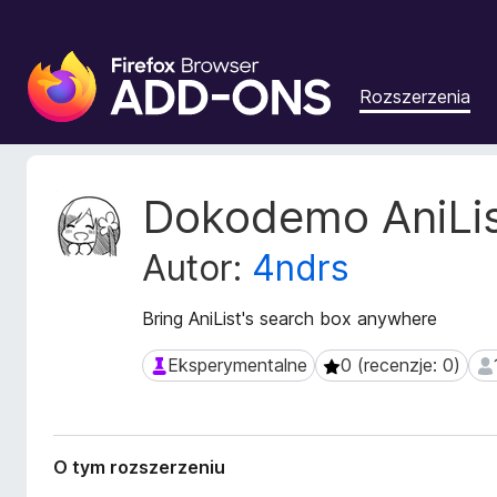
D
o
Rozszerzenia
d
a
t
k
M
Dokodemo AniList
i
e
t
d
Autor:
4ndrs
a
o
d
p
a
Bring AniList's search box anywhere
r
n
z
e
Eksperymentalne
0 (recenzje: 0)
Eksperymentalne
0 (recenzje: 0)
1 
e
r
g
o
z
l
s
ą
O tym rozszerzeniu
z
d