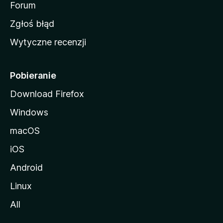
o
Forum
z
Zgłoś błąd
i
Wytyczne recenzji
l
l
i
Pobieranie
Download Firefox
Windows
macOS
iOS
Android
Linux
All