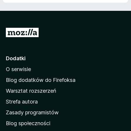
S
t
r
o
Dodatki
n
O serwisie
a
d
Blog dodatków do Firefoksa
o
Warsztat rozszerzeń
m
Strefa autora
o
w
Zasady programistów
a
Blog społeczności
M