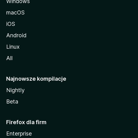
Windows
.
macOS
e
iOS
x
Android
Linux
p
All
r
Najnowsze kompilacje
e
Nightly
s
Beta
s
Firefox dla firm
Enterprise