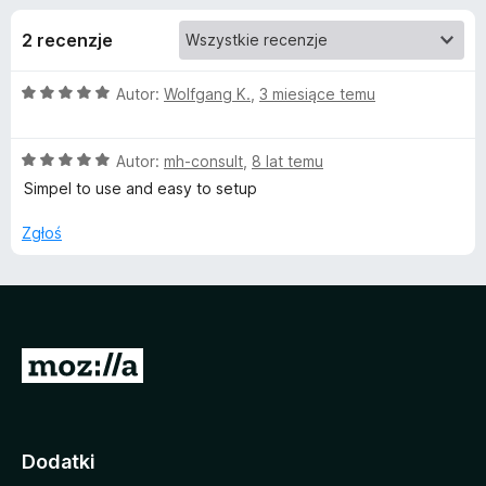
j
a
2 recenzje
r
e
k
O
Autor:
Wolfgang K.
,
3 miesiące temu
i
d
c
F
e
i
o
O
n
Autor:
mh-consult
,
8 lat temu
r
c
a
Simpel to use and easy to setup
e
e
d
:
f
n
5
Zgłoś
a
/
o
a
:
5
x
5
t
/
5
S
k
t
u
r
o
Dodatki
C
n