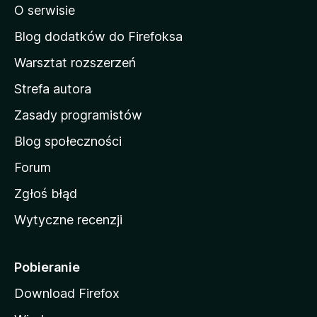
O serwisie
a
r
d
Blog dodatków do Firefoksa
o
y
Warsztat rozszerzeń
m
Strefa autora
p
o
w
Zasady programistów
t
a
Blog społeczności
M
s
o
Forum
z
h
Zgłoś błąd
i
Wytyczne recenzji
l
a
l
r
i
Pobieranie
Download Firefox
e