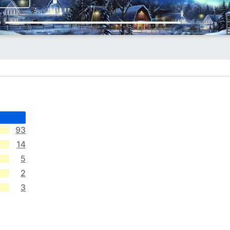
93
14
5
2
3