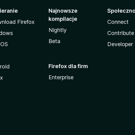
ieranie
Najnowsze
Społeczn
kompilacje
nload Firefox
Connect
Nightly
dows
Contribute
Beta
cOS
Developer
Firefox dla firm
roid
Enterprise
ux