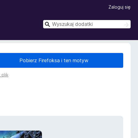
Zaloguj się
W
W
y
y
s
s
z
z
u
k
u
a
Pobierz Firefoksa i ten motyw
k
j
a
j
 plik