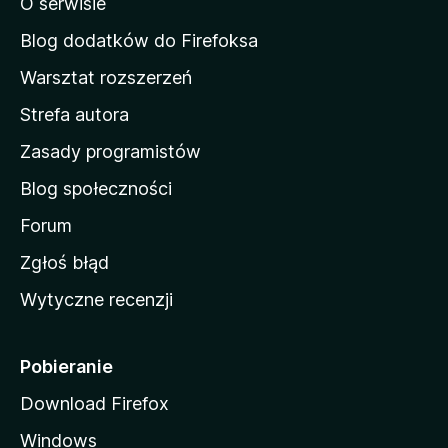
O serwisie
a
d
Blog dodatków do Firefoksa
o
Warsztat rozszerzeń
m
Strefa autora
o
w
Zasady programistów
a
Blog społeczności
M
o
Forum
z
Zgłoś błąd
i
Wytyczne recenzji
l
l
i
Pobieranie
Download Firefox
Windows