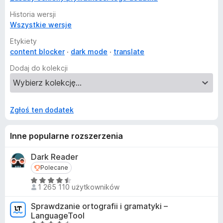
Historia wersji
Wszystkie wersje
Etykiety
content blocker
dark mode
translate
Dodaj do kolekcji
Zgłoś ten dodatek
Inne popularne rozszerzenia
Dark Reader
Polecane
Polecane
O
1 265 110 użytkowników
c
e
Sprawdzanie ortografii i gramatyki –
n
LanguageTool