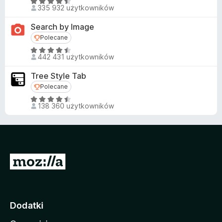
a
O
335 932 użytkowników
:
c
4
e
Search by Image
,
n
Polecane
Polecane
5
a
O
/
:
442 431 użytkowników
c
5
4
e
,
Tree Style Tab
n
5
Polecane
Polecane
a
/
O
:
138 360 użytkowników
5
c
4
e
,
n
6
a
/
:
5
S
4
t
,
5
r
/
o
Dodatki
5
n