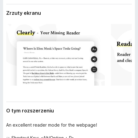
r
a
z
Zrzuty ekranu
r
e
k
n
i
i
a
F
i
r
e
f
o
x
O tym rozszerzeniu
An excellent reader mode for the webpage!
☞ Shortcut Key: <Alt/Option + R>