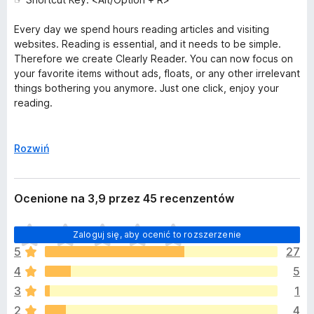
Every day we spend hours reading articles and visiting
websites. Reading is essential, and it needs to be simple.
Therefore we create Clearly Reader. You can now focus on
your favorite items without ads, floats, or any other irrelevant
things bothering you anymore. Just one click, enjoy your
reading.
To improve your reading experience, we provide the best
read mode for reading:
↓
Rozwiń
🟉 Read Mode: A simple, clean, and full-screen mode for
easy reading.
Ocenione na 3,9 przez 45 recenzentów
🟉 Stylish Themes: Colorful themes with customizable font
size, line height, and color options, as well as support for
N
system fonts and custom CSS.
Zaloguj się, aby ocenić to rozszerzenie
i
🟉 Audible Text: Convert any article to speech using our
5
27
e
text-to-speech engine with Microsoft AI TTS voices.
4
5
m
🟉 Syntax Support: Code highlighting, LaTeX math format,
a
3
1
and video display.
j
🟉 Export Options: Convert web pages to Word documents,
2
4