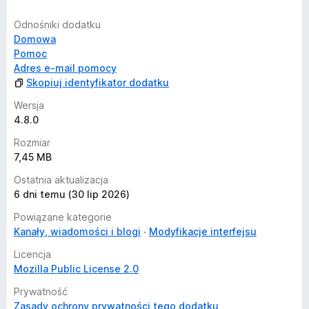
☆ RSS: Read in your favorite RSS Reader.
☆ Podcasts: Listen in your Podcast App.
Odnośniki dodatku
☆ AI Helper: Summarize the article and read it better and
Domowa
faster.
Pomoc
We hope these features meet your needs and provide you
Adres e-mail pomocy
with an enjoyable reading experience.
Skopiuj identyfikator dodatku
Wersja
Please give feedback and rate; we'd be delighted if you
4.8.0
could ask for more.
Visit our website to learn more:
https://clearlyreader.com
Rozmiar
7,45 MB
Ostatnia aktualizacja
6 dni temu (30 lip 2026)
Powiązane kategorie
Kanały, wiadomości i blogi
Modyfikacje interfejsu
Licencja
Mozilla Public License 2.0
Prywatność
Zasady ochrony prywatności tego dodatku