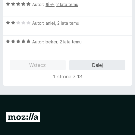
O
Autor:
爪子
,
2 lata temu
a
/
a
c
:
5
e
4
O
n
Autor:
anlei
,
2 lata temu
g
/
c
a
5
e
:
e
O
n
Autor:
beker
,
2 lata temu
5
c
a
/
P
e
:
5
n
2
Wstecz
Dalej
a
a
/
:
5
1. strona z 13
5
c
/
5
k
S
t
r