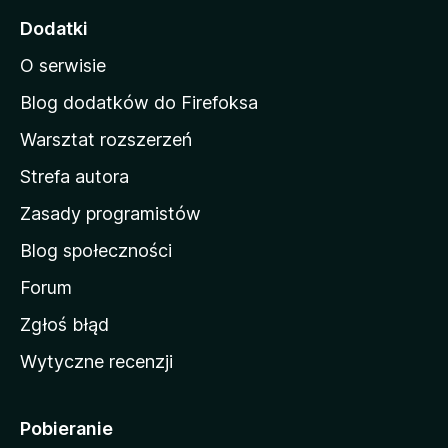
o
Dodatki
n
O serwisie
a
d
Blog dodatków do Firefoksa
o
Warsztat rozszerzeń
m
Strefa autora
o
w
Zasady programistów
a
Blog społeczności
M
o
Forum
z
Zgłoś błąd
i
Wytyczne recenzji
l
l
i
Pobieranie