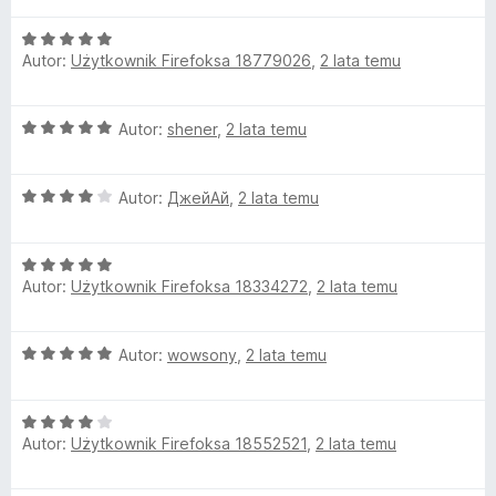
h
e
5
O
n
/
-
Autor:
Użytkownik Firefoksa 18779026
,
2 lata temu
c
a
5
e
:
C
n
5
O
Autor:
shener
,
2 lata temu
a
/
c
:
5
N
e
5
O
n
Autor:
ДжейАй
,
2 lata temu
/
)
c
a
5
e
:
L
O
n
5
Autor:
Użytkownik Firefoksa 18334272
,
2 lata temu
c
a
/
e
:
5
a
n
4
O
Autor:
wowsony
,
2 lata temu
a
/
n
c
:
5
e
5
O
g
n
/
Autor:
Użytkownik Firefoksa 18552521
,
2 lata temu
c
a
5
e
:
u
n
5