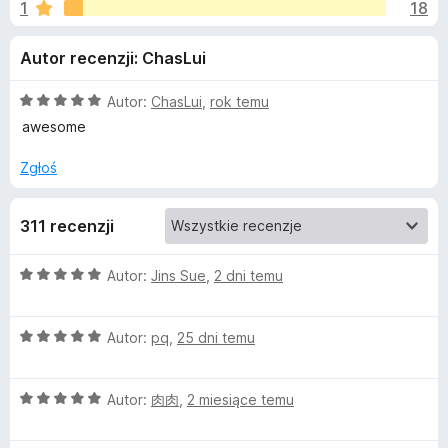
j
1
18
/
a
5
r
e
Autor recenzji: ChasLui
k
i
d
O
Autor:
ChasLui
,
rok temu
F
c
awesome
i
o
e
r
n
Zgłoś
a
e
d
:
f
311 recenzji
5
o
a
/
x
5
O
Autor:
Jins Sue
,
2 dni temu
t
c
e
k
O
n
Autor:
pq
,
25 dni temu
c
a
e
:
u
O
n
Autor:
肉肉
,
2 miesiące temu
5
c
a
/
C
e
:
5