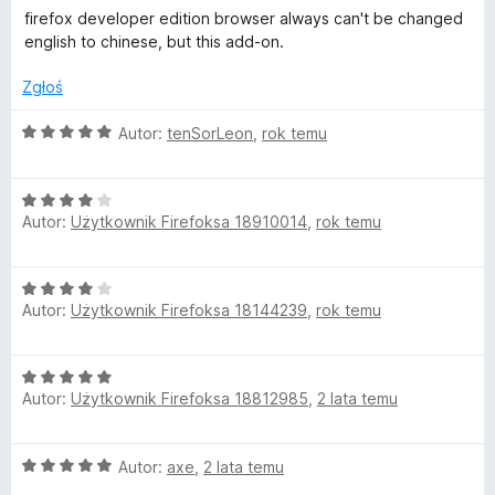
p
e
firefox developer edition browser always can't be changed
4
n
english to chinese, but this add-on.
/
a
5
l
:
Zgłoś
5
i
/
O
Autor:
tenSorLeon
,
rok temu
5
c
f
e
O
n
Autor:
Użytkownik Firefoksa 18910014
,
rok temu
c
a
i
e
:
n
5
e
O
a
/
Autor:
Użytkownik Firefoksa 18144239
,
rok temu
c
:
5
d
e
4
n
/
O
a
5
(
Autor:
Użytkownik Firefoksa 18812985
,
2 lata temu
c
:
e
4
z
n
/
O
Autor:
axe
,
2 lata temu
a
5
c
: