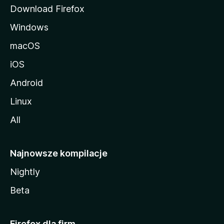
Download Firefox
Windows
macOS
iOS
Android
Linux
All
Najnowsze kompilacje
Nightly
Beta
Firefox dla firm