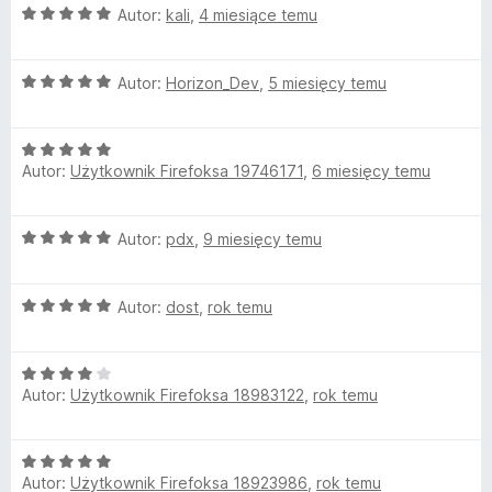
O
n
Autor:
kali
,
4 miesiące temu
5
h
c
a
/
e
:
5
O
n
Autor:
Horizon_Dev
,
5 miesięcy temu
5
i
c
a
/
e
:
5
n
O
n
5
Autor:
Użytkownik Firefoksa 19746171
,
6 miesięcy temu
c
a
/
e
e
:
5
n
5
O
Autor:
pdx
,
9 miesięcy temu
a
/
s
c
:
5
e
5
e
O
n
Autor:
dost
,
rok temu
/
c
a
5
S
e
:
O
n
5
Autor:
Użytkownik Firefoksa 18983122
,
rok temu
c
a
/
i
e
:
5
n
5
m
O
a
/
Autor:
Użytkownik Firefoksa 18923986
,
rok temu
c
:
5