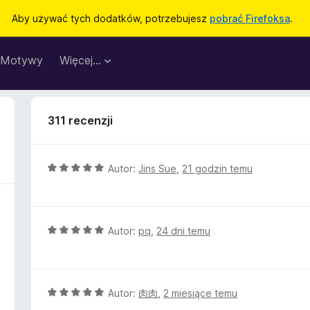
Aby używać tych dodatków, potrzebujesz
pobrać Firefoksa
.
Motywy
Więcej…
311 recenzji
O
Autor:
Jins Sue
,
21 godzin temu
c
e
n
a
O
Autor:
pq
,
24 dni temu
:
c
5
e
/
n
5
a
O
Autor:
肉肉
,
2 miesiące temu
:
c