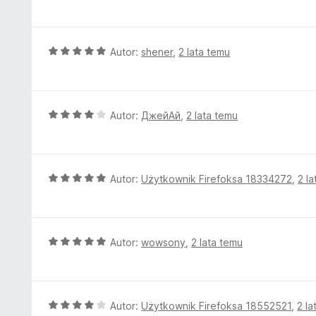
c
5
e
/
n
5
a
O
Autor:
shener
,
2 lata temu
:
c
5
e
/
n
5
a
O
Autor:
ДжейАй
,
2 lata temu
:
c
5
e
/
n
5
a
O
Autor:
Użytkownik Firefoksa 18334272
,
2 l
:
c
4
e
/
n
5
a
O
Autor:
wowsony
,
2 lata temu
:
c
5
e
/
n
5
a
O
Autor:
Użytkownik Firefoksa 18552521
,
2 la
: