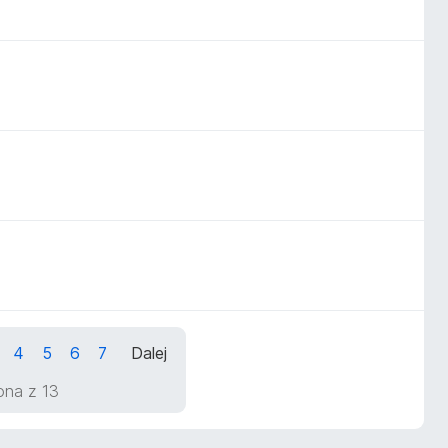
4
5
6
7
Dalej
rona z 13