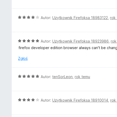
5
e
/
n
5
a
O
Autor:
Użytkownik Firefoksa 18983122
,
rok
:
c
5
e
/
n
5
a
O
Autor:
Użytkownik Firefoksa 18923986
,
rok
:
c
firefox developer edition browser always can't be chang
4
e
/
n
Zgłoś
5
a
:
5
O
Autor:
tenSorLeon
,
rok temu
/
c
5
e
n
a
O
Autor:
Użytkownik Firefoksa 18910014
,
rok
:
c
5
e
/
n