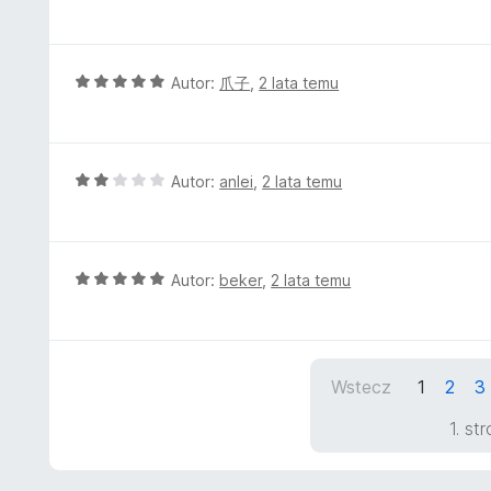
c
5
e
/
n
5
a
O
Autor:
爪子
,
2 lata temu
:
c
4
e
/
n
5
a
O
Autor:
anlei
,
2 lata temu
:
c
5
e
/
n
5
a
O
Autor:
beker
,
2 lata temu
:
c
2
e
/
n
5
a
Wstecz
1
2
3
:
5
1. st
/
5