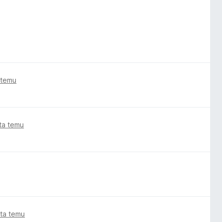
 temu
ata temu
ata temu