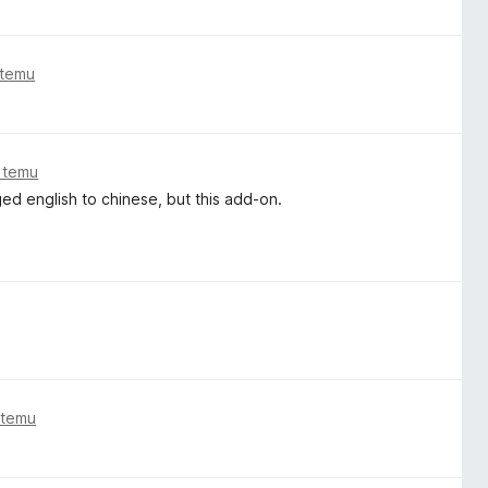
 temu
 temu
ed english to chinese, but this add-on.
 temu