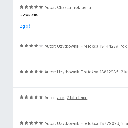
5
a
O
Autor:
ChasLui
,
rok temu
:
c
awesome
4
e
/
n
Zgłoś
5
a
:
5
O
Autor:
Użytkownik Firefoksa 18144239
,
rok
/
c
5
e
n
a
O
Autor:
Użytkownik Firefoksa 18812985
,
2 l
:
c
4
e
/
n
5
a
O
Autor:
axe
,
2 lata temu
:
c
5
e
/
n
5
a
O
Autor:
Użytkownik Firefoksa 18779026
,
2 l
: