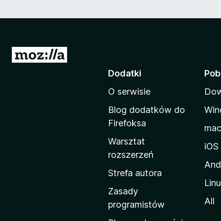
S
t
Dodatki
Pob
r
O serwisie
Dow
o
n
Blog dodatków do
Win
a
Firefoksa
ma
d
Warsztat
o
iOS
rozszerzeń
m
And
o
Strefa autora
Lin
w
Zasady
a
All
programistów
M