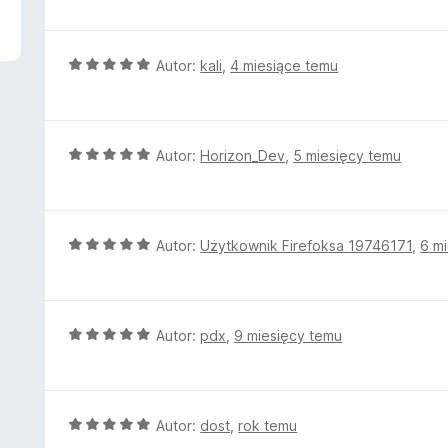
5
e
/
n
5
a
O
Autor:
kali
,
4 miesiące temu
:
c
5
e
/
n
5
a
O
Autor:
Horizon_Dev
,
5 miesięcy temu
:
c
5
e
/
n
5
a
O
Autor:
Użytkownik Firefoksa 19746171
,
6 m
:
c
5
e
/
n
5
a
O
Autor:
pdx
,
9 miesięcy temu
:
c
5
e
/
n
5
a
O
Autor:
dost
,
rok temu
:
c