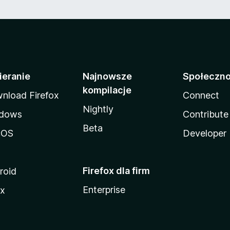
ieranie
Najnowsze
Społeczn
kompilacje
nload Firefox
Connect
Nightly
dows
Contribute
Beta
cOS
Developer
Firefox dla firm
roid
Enterprise
ux